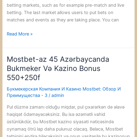
betting markets, such as for example pre-match and live
betting. The last market allows users to put bets on
matches and events as they are taking place. You can
Read More »
Mostbet-az 45 Azərbaycanda
Mostbet-
az
Bukmeker Və Kazino Bonus
45
550+250f
Azərbaycanda
Bukmeker
Букмекерская Компания И Казино Mostbet: Обзор И
Və
Преимущества - 3
/
admin
Kazino
Pul düzmə zamanı olduğu miqdar, pul çıxararkən də əlavə
Bonus
həqiqət ödəməyəcəksiniz. Bu isə əzəmətli vahid
550+250f
üstünlükdür, bu Mostbet kazino siyasəti nəticəsində
oynamaq ötrü lap daha pulunuz olacaq. Beləcə, Mostbet
tətbiqini endirə biləcəksiniz və onun vasitəsilə bu kazinonun