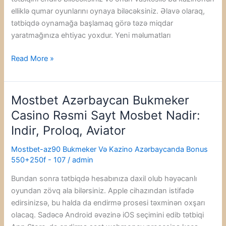
elliklə qumar oyunlarını oynaya biləcəksiniz. Əlavə olaraq,
tətbiqdə oynamağa başlamaq görə təzə miqdar
yaratmağınıza ehtiyac yoxdur. Yeni məlumatları
Read More »
Mostbet Azərbaycan Bukmeker
Mostbet
Azərbaycan
Casino Rəsmi Sayt Мosbet Nadir:
Bukmeker
Indir, Proloq, Aviator
Casino
Rəsmi
Mostbet-az90 Bukmeker Və Kazino Azərbaycanda Bonus
Sayt
550+250f - 107
/
admin
Мosbet
Bundan sonra tətbiqdə hesabınıza daxil olub həyəcanlı
Nadir:
oyundan zövq ala bilərsiniz. Apple cihazından istifadə
Indir,
edirsinizsə, bu halda da endirmə prosesi təxminən oxşarı
Proloq,
olacaq. Sadəcə Android əvəzinə iOS seçimini edib tətbiqi
Aviator