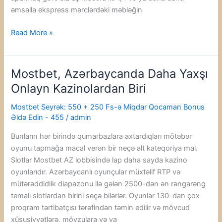
Incorporated
əmsalla ekspress mərclərdəki məbləğin
Read More »
Mostbet, Azərbaycanda Daha Yaxşı
Mostbet,
Azərbaycanda
Onlayn Kazinolardan Biri
Daha
Mostbet Seyrək: 550 + 250 Fs-ə Miqdar Qocaman Bonus
Yaxşı
Əldə Edin - 455
/
admin
Onlayn
Kazinolardan
Bunların hər birində qumarbazlara axtardıqları mötəbər
Biri
oyunu tapmağa macal verən bir neçə alt kateqoriya mal.
Slotlar Mostbet AZ lobbisində lap daha sayda kazino
oyunlarıdır. Azərbaycanlı oyunçular müxtəlif RTP və
mütərəddidlik diapazonu ilə gələn 2500-dən ən rəngarəng
temalı slotlardan birini seçə bilərlər. Oyunlar 130-dan çox
proqram tərtibatçısı tərəfindən təmin edilir və mövcud
xüsusiyyətlərə, mövzulara və ya