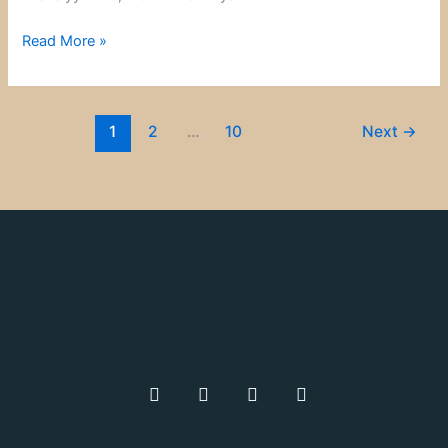
Read More »
1
2
…
10
Next
→
F
T
I
Y
a
w
n
o
c
i
s
u
e
t
t
t