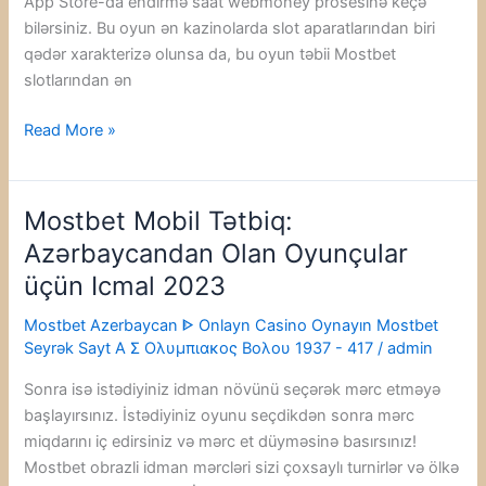
App Store-da endirmə saat webmoney prosesinə keçə
bilərsiniz. Bu oyun ən kazinolarda slot aparatlarından biri
qədər xarakterizə olunsa da, bu oyun təbii Mostbet
slotlarından ən
Read More »
Mostbet Mobil Tətbiq:
Mostbet
Mobil
Azərbaycandan Olan Oyunçular
Tətbiq:
üçün Icmal 2023
Azərbaycandan
Olan
Mostbet Azerbaycan ᐈ Onlayn Casino Oynayın Mostbet
Oyunçular
Seyrək Sayt Α Σ Ολυμπιακος Βολου 1937 - 417
/
admin
üçün
Sonra isə istədiyiniz idman növünü seçərək mərc etməyə
Icmal
başlayırsınız. İstədiyiniz oyunu seçdikdən sonra mərc
2023
miqdarını iç edirsiniz və mərc et düyməsinə basırsınız!
Mostbet obrazli idman mərcləri sizi çoxsaylı turnirlər və ölkə