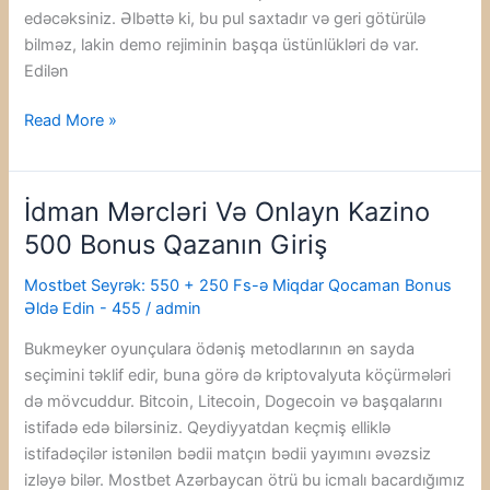
675
edəcəksiniz. Əlbəttə ki, bu pul saxtadır və geri götürülə
bilməz, lakin demo rejiminin başqa üstünlükləri də var.
Edilən
Read More »
İdman Mərcləri Və Onlayn Kazino
İdman
Mərcləri
500 Bonus Qazanın Giriş
Və
Mostbet Seyrək: 550 + 250 Fs-ə Miqdar Qocaman Bonus
Onlayn
Əldə Edin - 455
/
admin
Kazino
500
Bukmeyker oyunçulara ödəniş metodlarının ən sayda
Bonus
seçimini təklif edir, buna görə də kriptovalyuta köçürmələri
Qazanın
də mövcuddur. Bitcoin, Litecoin, Dogecoin və başqalarını
Giriş
istifadə edə bilərsiniz. Qeydiyyatdan keçmiş elliklə
istifadəçilər istənilən bədii matçın bədii yayımını əvəzsiz
izləyə bilər. Mostbet Azərbaycan ötrü bu icmalı bacardığımız