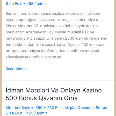
Əldə Edin - 455
/
admin
Onlayn
Kazinolardan
Bunların hər birində qumarbazlara axtardıqları mötəbər
Biri
oyunu tapmağa macal verən bir neçə alt kateqoriya mal.
Slotlar Mostbet AZ lobbisində lap daha sayda kazino
oyunlarıdır. Azərbaycanlı oyunçular müxtəlif RTP və
mütərəddidlik diapazonu ilə gələn 2500-dən ən rəngarəng
temalı slotlardan birini seçə bilərlər. Oyunlar 130-dan çox
proqram tərtibatçısı tərəfindən təmin edilir və mövcud
xüsusiyyətlərə, mövzulara və ya
Read More »
İdman Mərcləri Və Onlayn Kazino
İdman
Mərcləri
500 Bonus Qazanın Giriş
Və
Mostbet Seyrək: 550 + 250 Fs-ə Miqdar Qocaman Bonus
Onlayn
Əldə Edin - 455
/
admin
Kazino