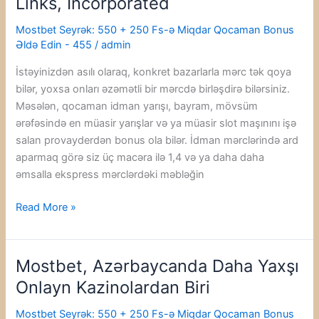
Links, Incorporated
Kazino
Azerbaycan
Mostbet Seyrək: 550 + 250 Fs-ə Miqdar Qocaman Bonus
ən
Əldə Edin - 455
/
admin
Yaxşı
İstəyinizdən asılı olaraq, konkret bazarlarla mərc tək qoya
Bukmeyker
bilər, yoxsa onları əzəmətli bir mərcdə birləşdirə bilərsiniz.
Formal
Məsələn, qocaman idman yarışı, bayram, mövsüm
S
ərəfəsində en müasir yarışlar və ya müasir slot maşınını işə
The
salan provayderdən bonus ola bilər. İdman mərclərində ard
Links,
aparmaq görə siz üç macəra ilə 1,4 və ya daha daha
Incorporated
əmsalla ekspress mərclərdəki məbləğin
Read More »
Mostbet, Azərbaycanda Daha Yaxşı
Mostbet,
Azərbaycanda
Onlayn Kazinolardan Biri
Daha
Mostbet Seyrək: 550 + 250 Fs-ə Miqdar Qocaman Bonus
Yaxşı