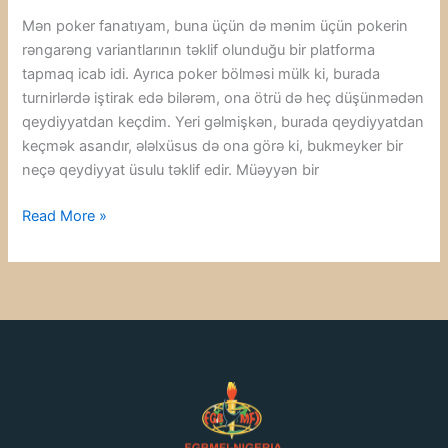
500
Mən poker fanatıyam, buna üçün də mənim üçün pokerin
Bonus
rəngarəng variantlarının təklif olunduğu bir platforma
Qazanın
tapmaq icab idi. Ayrıca poker bölməsi mülk ki, burada
Giriş
turnirlərdə iştirak edə bilərəm, ona ötrü də heç düşünmədən
qeydiyyatdan keçdim. Yeri gəlmişkən, burada qeydiyyatdan
keçmək asandır, ələlxüsus də ona görə ki, bukmeyker bir
neçə qeydiyyat üsulu təklif edir. Müəyyən bir
Read More »