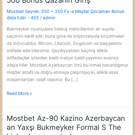
500 Bonus Qazanın Giriş
Və
Mostbet Seyrək: 550 + 250 Fs-ə Miqdar Qocaman Bonus
Onlayn
Əldə Edin - 455
/
admin
Kazino
500
Bukmeyker oyunçulara ödəniş metodlarının ən sayda
Bonus
seçimini təklif edir, buna görə də kriptovalyuta köçürmələri
Qazanın
də mövcuddur. Bitcoin, Litecoin, Dogecoin və başqalarını
Giriş
istifadə edə bilərsiniz. Qeydiyyatdan keçmiş elliklə
istifadəçilər istənilən bədii matçın bədii yayımını əvəzsiz
izləyə bilər. Mostbet Azərbaycan ötrü bu icmalı bacardığımız
miqdar ətraflı və doğru etməyə çalışmışıq ki, elliklə əsas
məqamlardan vaqif olasınız. Bu […]
Read More »
Mostbet Az-90 Kazino Azerbaycan
Mostbet
Az-
ən Yaxşı Bukmeyker Formal S The
90