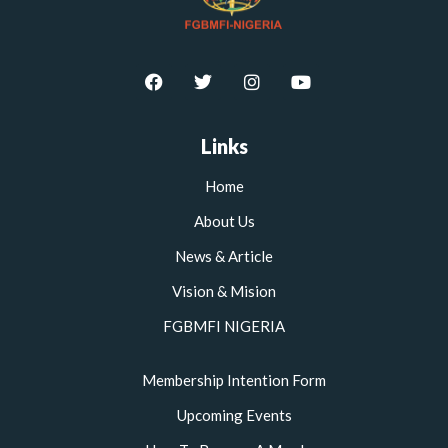
F
T
I
Y
a
w
n
o
c
i
s
u
e
t
t
t
b
t
a
u
Links
o
e
g
b
o
r
r
e
Home
k
a
m
About Us
News & Article
Vision & Mision
FGBMFI NIGERIA
Membership Intention Form
Upcoming Events