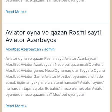
oyununda necə qazanmalı? Mostbet oyunçuları
Read More »
Aviator oyna və qazan Rəsmi sayti
Aviator
oyna
Aviator Azerbayca
və
Mostbet Azerbaycan
/
admin
qazan
Rəsmi
Aviator oyna və qazan Rəsmi sayti Aviator Azerbaycan
sayti
MostBet Aviator Azərbaycan Necə pul qazanmalı Content
Aviator
Mostbet Aviator game: Necə Oynamaq olar Təyyarə Oyunu
Azerbayca
Mostbet Aviator Game Aviator Mostbet oyununda istifadə
etmək üçün ən yaxşı mərc sistemi hansıdır? Aviator oyunu’
nu hardan tapmaq olar Ilk bahis’ i necə elemek olar Aviator
oyununda necə qazanmalı? Mostbet oyunçuları
Read More »