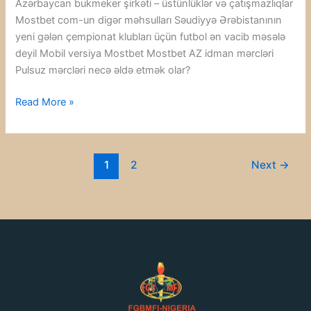
Azərbaycan bukmeker şirkəti – üstünlüklər və çatışmazlıqlar
Mostbet com-un digər məhsulları Səudiyyə Ərəbistanının
yeni gələn çempionat klubları üçün futbol ən vacib məsələ
deyil Mobil versiya Mostbet Mostbet AZ idman mərcləri
Pulsuz mərcləri necə əldə etmək olar?
Read More »
1
2
Next
→