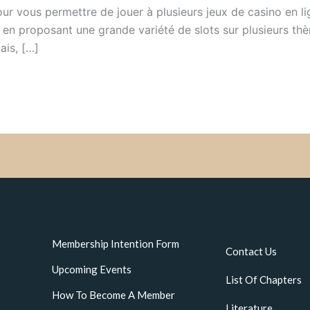
ur vous permettre de jouer à plusieurs jeux de casino en lig
, en proposant une grande variété de slots sur plusieurs th
ais, […]
Membership Intention Form
Contact Us
Upcoming Events
List Of Chapters
How To Become A Member
Literature