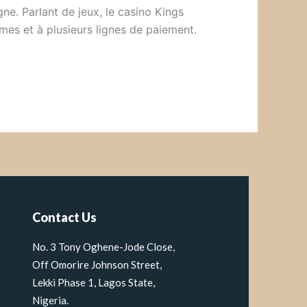
ne. Parlant de jeux, le casino Kings
èmes et à plusieurs lignes de paiement.
Contact Us
No. 3 Tony Oghene-Jode Close,
Off Omorire Johnson Street,
Lekki Phase 1, Lagos State,
Nigeria.