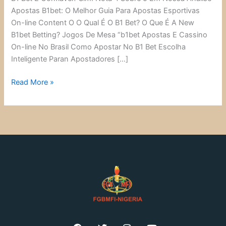
Nota
Apostas B1bet: O Melhor Guia Para Apostas Esportivas
4
On-line Content O O Qual É O B1 Bet? O Que É A New
Sobre
B1bet Betting? Jogos De Mesa “b1bet Apostas E Cassino
5
On-line No Brasil Como Apostar No B1 Bet Escolha
Em
Inteligente Paran Apostadores […]
Nossa
Anális
Read More »
F
T
I
Y