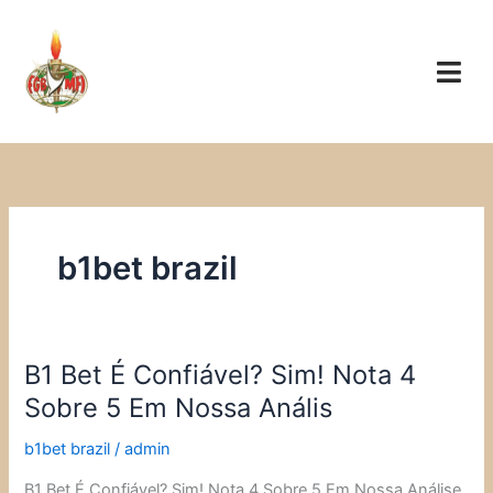
Skip
to
content
b1bet brazil
B1 Bet É Confiável? Sim! Nota 4
B1
Bet
Sobre 5 Em Nossa Anális
É
b1bet brazil
/
admin
Confiável?
Sim!
B1 Bet É Confiável? Sim! Nota 4 Sobre 5 Em Nossa Análise