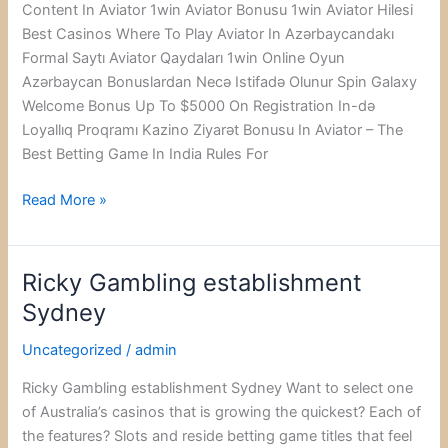
Content In Aviator 1win Aviator Bonusu 1win Aviator Hilesi
Best Casinos Where To Play Aviator In Azərbaycandakı
Formal Saytı Aviator Qaydaları 1win Online Oyun
Azərbaycan Bonuslardan Necə Istifadə Olunur Spin Galaxy
Welcome Bonus Up To $5000 On Registration In-də
Loyallıq Proqramı Kazino Ziyarət Bonusu In Aviator – The
Best Betting Game In India Rules For
Read More »
Ricky Gambling establishment
Ricky
Gambling
Sydney
establishment
Uncategorized
/
admin
Sydney
Ricky Gambling establishment Sydney Want to select one
of Australia’s casinos that is growing the quickest? Each of
the features? Slots and reside betting game titles that feel