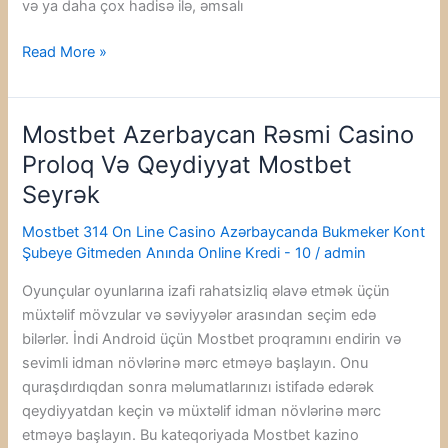
və ya daha çox hadisə ilə, əmsalı
Read More »
Mostbet Azerbaycan Rəsmi Casino
Mostbet
Azerbaycan
Proloq Və Qeydiyyat Mostbet
Rəsmi
Seyrək
Casino
Proloq
Mostbet 314 On Line Casino Azərbaycanda Bukmeker Kont
Və
Şubeye Gitmeden Anında Online Kredi - 10
/
admin
Qeydiyyat
Oyunçular oyunlarına izafi rahatsizliq əlavə etmək üçün
Mostbet
müxtəlif mövzular və səviyyələr arasından seçim edə
Seyrək
bilərlər. İndi Android üçün Mostbet proqramını endirin və
sevimli idman növlərinə mərc etməyə başlayın. Onu
quraşdırdıqdan sonra məlumatlarınızı istifadə edərək
qeydiyyatdan keçin və müxtəlif idman növlərinə mərc
etməyə başlayın. Bu kateqoriyada Mostbet kazino