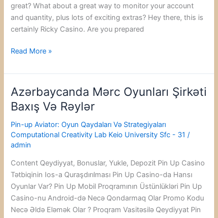
great? What about a great way to monitor your account
and quantity, plus lots of exciting extras? Hey there, this is
certainly Ricky Casino. Are you prepared
Read More »
Azərbaycanda Mərc Oyunları Şirkəti
Azərbaycanda
Mərc
Baxış Və Rəylər
Oyunları
Pin-up Aviator: Oyun Qaydaları Və Strategiyaları
Şirkəti
Computational Creativity Lab Keio University Sfc - 31
/
Baxış
admin
Və
Rəylər
Content Qeydiyyat, Bonuslar, Yukle, Depozit Pin Up Casino
Tətbiqinin Ios-a Quraşdırılması Pin Up Casino-da Hansı
Oyunlar Var? Pin Up Mobil Proqramının Üstünlükləri Pin Up
Casino-nu Android-də Necə Qondarmaq Olar Promo Kodu
Necə Əldə Eləmək Olar ? Proqram Vasitəsilə Qeydiyyat Pin