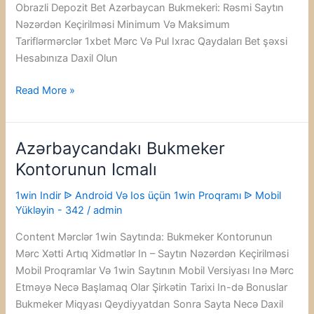
Obrazli Depozit Bet Azərbaycan Bukmekeri: Rəsmi Saytın
Nəzərdən Keçirilməsi Minimum Və Maksimum
Tariflərmərclər 1xbet Mərc Və Pul Ixrac Qaydaları Bet şəxsi
Hesabınıza Daxil Olun
Read More »
Azərbaycandakı Bukmeker
Azərbaycandakı
Bukmeker
Kontorunun Icmalı
Kontorunun
1win Indir ᐉ Android Və Ios üçün 1win Proqramı ᐉ Mobil
Icmalı
Yükləyin - 342
/
admin
Content Mərclər 1win Saytında: Bukmeker Kontorunun
Mərc Xətti Artıq Xidmətlər In – Saytın Nəzərdən Keçirilməsi
Mobil Proqramlar Və 1win Saytının Mobil Versiyası Inə Mərc
Etməyə Necə Başlamaq Olar Şirkətin Tarixi In-də Bonuslar
Bukmeker Miqyası Qeydiyyatdan Sonra Sayta Necə Daxil