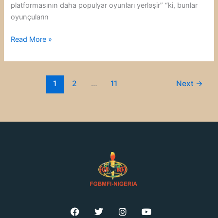
platformasının daha populyar oyunları yerləşir” “ki, bunlar
oyunçuların
Read More »
1
2
…
11
Next
→
F
T
I
Y
a
w
n
o