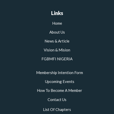
c
i
s
u
e
t
t
t
b
t
a
u
Links
o
e
g
b
o
r
r
e
Home
k
a
m
About Us
News & Article
Vision & Mision
FGBMFI NIGERIA
Membership Intention Form
Upcoming Events
How To Become A Member
Contact Us
List Of Chapters