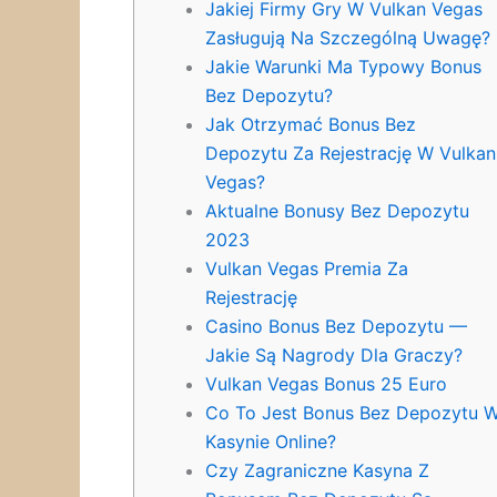
Jakiej Firmy Gry W Vulkan Vegas
Zasługują Na Szczególną Uwagę?
Jakie Warunki Ma Typowy Bonus
Bez Depozytu?
Jak Otrzymać Bonus Bez
Depozytu Za Rejestrację W Vulkan
Vegas?
Aktualne Bonusy Bez Depozytu
2023
Vulkan Vegas Premia Za
Rejestrację
Casino Bonus Bez Depozytu —
Jakie Są Nagrody Dla Graczy?
Vulkan Vegas Bonus 25 Euro
Co To Jest Bonus Bez Depozytu 
Kasynie Online?
Czy Zagraniczne Kasyna Z