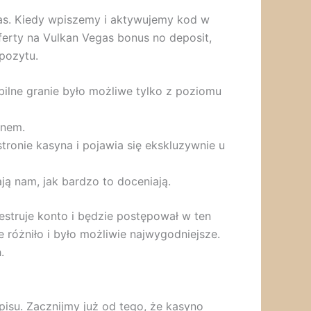
nas. Kiedy wpiszemy i aktywujemy kod w
ferty na Vulkan Vegas bonus no deposit,
pozytu.
obilne granie było możliwe tylko z poziomu
ynem.
ronie kasyna i pojawia się ekskluzywnie u
ją nam, jak bardzo to doceniają.
estruje konto i będzie postępował w ten
e różniło i było możliwie najwygodniejsze.
.
isu. Zacznijmy już od tego, że kasyno