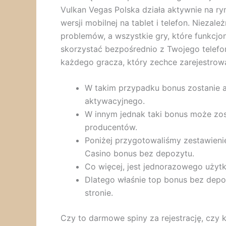
Vulkan Vegas Polska działa aktywnie na ryn
wersji mobilnej na tablet i telefon. Niezal
problemów, a wszystkie gry, które funkcj
skorzystać bezpośrednio z Twojego telefo
każdego gracza, który zechce zarejestrowa
W takim przypadku bonus zostanie a
aktywacyjnego.
W innym jednak taki bonus może zos
producentów.
Poniżej przygotowaliśmy zestawieni
Casino bonus bez depozytu.
Co więcej, jest jednorazowego użyt
Dlatego właśnie top bonus bez depo
stronie.
Czy to darmowe spiny za rejestrację, czy 