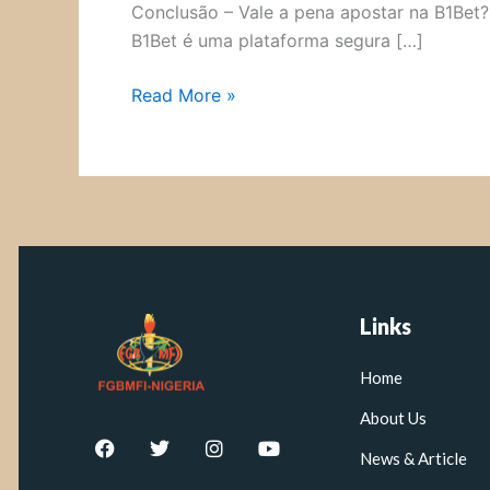
SIM!
Conclusão – Vale a pena apostar na B1Bet?
Nota
B1Bet é uma plataforma segura […]
4
de
Read More »
5
em
nossa
análise
Links
Home
About Us
F
T
I
Y
a
w
n
o
News & Article
c
i
s
u