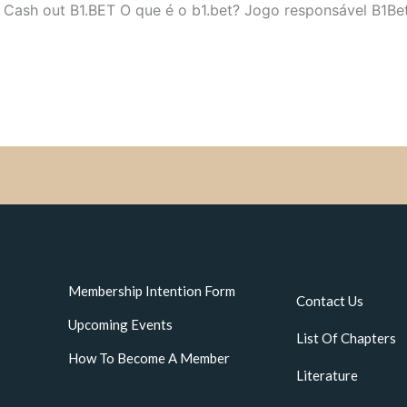
 Cash out B1.BET O que é o b1.bet? Jogo responsável B1Bet
Membership Intention Form
Contact Us
Upcoming Events
List Of Chapters
How To Become A Member
Literature