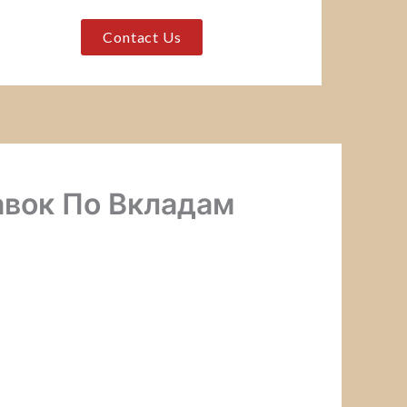
Contact Us
вок По Вкладам