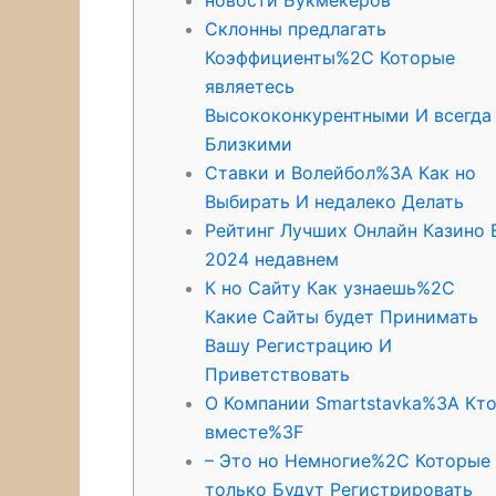
новости Букмекеров
Склонны предлагать
Коэффициенты%2C Которые
являетесь
Высококонкурентными И всегда
Близкими
Ставки и Волейбол%3A Как но
Выбирать И недалеко Делать
Рейтинг Лучших Онлайн Казино 
2024 недавнем
К но Сайту Как узнаешь%2C
Какие Сайты будет Принимать
Вашу Регистрацию И
Приветствовать
О Компании Smartstavka%3A Кт
вместе%3F
– Это но Немногие%2C Которые
только Будут Регистрировать