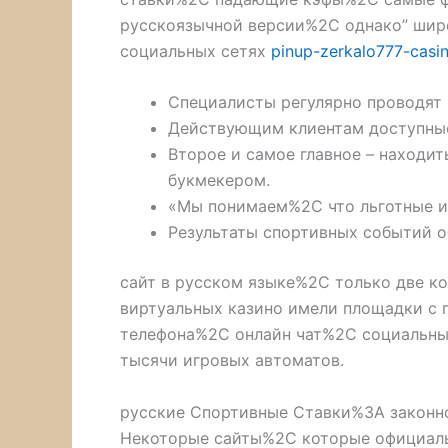
русскоязычной версии%2C однако” шир
социальных сетях
pinup-zerkalo777-casin
Специалисты регулярно проводят 
Действующим клиентам доступны
Второе и самое главное – наход
букмекером.
«Мы понимаем%2C что льготные и
Результаты спортивных событий о
сайт в русском языке%2C только две к
виртуальных казино имели площадки с 
телефона%2C онлайн чат%2C социальные
тысячи игровых автоматов.
русские Спортивные Ставки%3A законно
Некоторые сайты%2C которые официаль