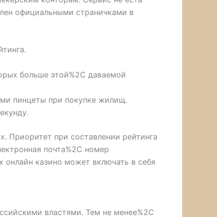
влен официальными страничками в
йтинга.
торых больше этой%2C даваемой
ми пинцеты при покупке жилищ.
екунду.
х. Приоритет при составлении рейтинга
лектронная почта%2C номер
 онлайн казино может включать в себя
ссийскими властями. Тем не менее%2C