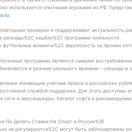
око используется опытными игроками из РФ. Предста
o.ru
.
повторные проверки и поддерживают актуальность ре
е релоады%2C кешбэк%2C программа лояльности.
ить футбольные моменты%2C вероятность на проема ко
потечные программы являются самыми востребованны
бновляются в режиме реального времени – секунды в с
омпании желающим учетные записи а российских рубля
постоянной службой поддержки. Для этого доступны э
 сети и мессенджеры. Каталог софта и рекомендуемых
е Ли Делать Ставки На Спорт и России%3F
но не регулируются%2C могут быть заблокированы ро