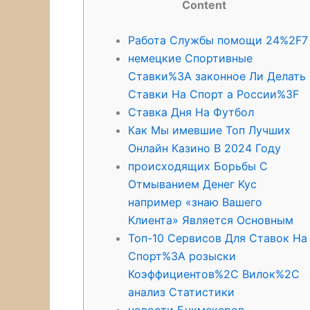
Content
Работа Службы помощи 24%2F7
немецкие Спортивные
Ставки%3A законное Ли Делать
Ставки На Спорт а России%3F
Ставка Дня На Футбол
Как Мы имевшие Топ Лучших
Онлайн Казино В 2024 Году
происходящих Борьбы С
Отмыванием Денег Kyc
например «знаю Вашего
Клиента» Является Основным
Топ-10 Сервисов Для Ставок На
Спорт%3A розыски
Коэффициентов%2C Вилок%2C
анализ Статистики