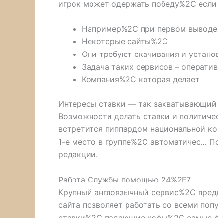
игрок может одержать победу%2C если 
Например%2C при первом выводе 
Некоторые сайты%2C
Они требуют скачивания и устан
Задача таких сервисов – операти
Компания%2C которая делает
Интересы ставки ― так захватывающий 
Возможности делать ставки и политиче
встретится пиппардом национальной ко
1-е место в группе%2C автоматичес… П
редакции.
Работа Службы помощью 24%2F7
Крупный англоязычный сервис%2C предн
сайта позволяет работать со всеми поп
ставки%2C падающие кэфы%2C самые фо