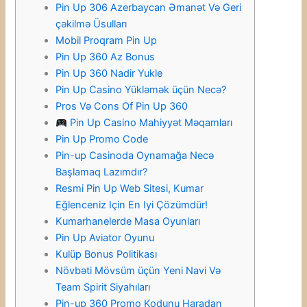
Pin Up 306 Azerbaycan Əmanət Və Geri
çəkilmə Üsulları
Mobil Proqram Pin Up
Pin Up 360 Az Bonus
Pin Up 360 Nadir Yukle
Pin Up Casino Yükləmək üçün Necə?
Pros Və Cons Of Pin Up 360
Pin Up Casino Mahiyyət Məqamları
Pin Up Promo Code
Pin-up Casinoda Oynamağa Necə
Başlamaq Lazımdır?
Resmi Pin Up Web Sitesi, Kumar
Eğlenceniz Için En Iyi Çözümdür!
Kumarhanelerde Masa Oyunları
Pin Up Aviator Oyunu
Kulüp Bonus Politikası
Növbəti Mövsüm üçün Yeni Navi Və
Team Spirit Siyahıları
Pin-up 360 Promo Kodunu Haradan