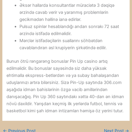
Əksər hallarda konsultantlar müraciətə 3 dəqiqə
ərzində cavab verir və yaranmış problemlərin
gecikmədən həllinə ianə edirlər.
Pulsuz spinlər hesablandığı andan sonrakı 72 saat
ərzində istifadə edilməlidir.
Mərclər istifadəçilərin suallarını söhbətdən
cavablandıran əsl krupiyerin şirkətində edilir.
Bunun ötrü rəngarəng bonuslar Pin Up casino artıq
edilməlidir. Bu bonuslar sayəsində siz daha yüksək
ehtimalla ekspress-betlərdən və ya subay bahalaşandan
uduşlarınızı artıra bilərsiniz. Sizə Pin-Up saytında 306.com
aşağıda idman bahislərinin özgə vacib amillərindən
danışacağıq. Pin Up 360 saytındakı xəttə 40-dan ən idman
növü daxildir. Yarışdan keçmiş ilk yerlərdə futbol, tennis və
basketbol kimi şah idman intizamları həmişə öz yerini tutur.
←
Previous Post
Next Post
→