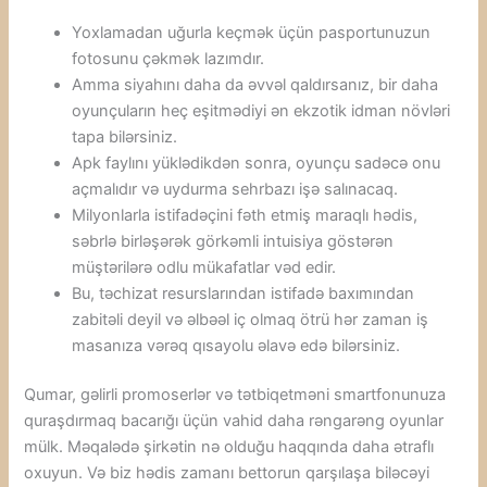
Yoxlamadan uğurla keçmək üçün pasportunuzun
fotosunu çəkmək lazımdır.
Amma siyahını daha da əvvəl qaldırsanız, bir daha
oyunçuların heç eşitmədiyi ən ekzotik idman növləri
tapa bilərsiniz.
Apk faylını yüklədikdən sonra, oyunçu sadəcə onu
açmalıdır və uydurma sehrbazı işə salınacaq.
Milyonlarla istifadəçini fəth etmiş maraqlı hədis,
səbrlə birləşərək görkəmli intuisiya göstərən
müştərilərə odlu mükafatlar vəd edir.
Bu, təchizat resurslarından istifadə baxımından
zabitəli deyil və əlbəəl iç olmaq ötrü hər zaman iş
masanıza vərəq qısayolu əlavə edə bilərsiniz.
Qumar, gəlirli promoserlər və tətbiqetməni smartfonunuza
quraşdırmaq bacarığı üçün vahid daha rəngarəng oyunlar
mülk. Məqalədə şirkətin nə olduğu haqqında daha ətraflı
oxuyun. Və biz hədis zamanı bettorun qarşılaşa biləcəyi