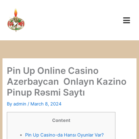
Skip
to
content
Pin Up Online Casino
Azerbaycan ️ Onlayn Kazino
Pinup Rəsmi Saytı
By
admin
/
March 8, 2024
Content
Pin Up Casino-da Hansı Oyunlar Var?