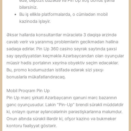
edə, depozit düzəldə və Pin Up xoş bonus şəhla
bilərsiniz.
Bu iş elliklə platformalarda, o cümlədən mobil
kazinoda işləyir.
Əksər hallarda konsultantlar müraciətə 3 dəqiqə ərzində
cavab verir və yaranmış problemlərin gecikmədən həllinə
sədəqə edirlər. Pin Up 360 casino seyrək saytında şəxsi
say qeydiyyatdan keçməklə Azərbaycandan olan oyunçular
müasir hədis portalının xeyrinə obyektiv seçim edəcəklər.
Bu, promo kodumuzdan istifadə edərək sizi yaxşı
bonuslarla mükafatlandıracaq.
Mobil Proqram Pin Up
Pin Up mərc şirkəti Azərbaycanın qanuni mərc bazarının
gənc oyunçusudur. Lakin “Pin-Up” brendi sürəkli müddətdir
ki, onlayn qumar əyləncələrinin pərəstişkarlarına məlumdur.
Onun altında sürəkli illərdir ki, ofşor kazino və bukmeker
kontoru fəaliyyət göstərir.