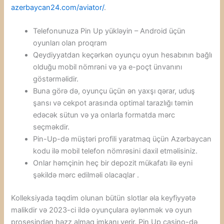
azerbaycan24.com/aviator/
.
Telefonunuza Pin Up yükləyin – Android üçün
oyunları olan proqram
Qeydiyyatdan keçərkən oyunçu oyun hesabının bağlı
olduğu mobil nömrəni və ya e-poçt ünvanını
göstərməlidir.
Buna görə də, oyunçu üçün ən yaxşı qərar, uduş
şansı və cekpot arasında optimal tarazlığı təmin
edəcək sütun və ya onlarla formatda mərc
seçməkdir.
Pin-Up-də müştəri profili yaratmaq üçün Azərbaycan
kodu ilə mobil telefon nömrəsini daxil etməlisiniz.
Onlar həmçinin heç bir depozit mükafatı ilə eyni
şəkildə mərc edilməli olacaqlar .
Kolleksiyada təqdim olunan bütün slotlar əla keyfiyyətə
malikdir və 2023-ci ildə oyunçulara əylənmək və oyun
prosesindən həzz almaq imkanı verir. Pin Up casino-də