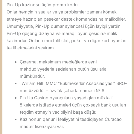
Pin-Up kazinosu üçün promo kodu
Onlar həmçinin suallar və ya problemlər zamanı kömək
etməyə hazır olan peşəkar dəstək komandasına malikdirlər.
Ümumiyyətlə, Pin-Up qumar əyləncəsi üçün layiqli yerdir.
Pin-Up qəşəng dizayna və maraqlı oyun çeşidinə malik
kazinodur. Onların müxtəlif slot, poker və digər kart oyunları
təklif etmələrini sevirəm.
Çıxarma, maksimum məbləğlərdə eyni
məhdudiyyətlərlə sadalanan bütün üsullarla
mümkündür.
“William Hill” MMC “Bukmekerlər Assosiasiyası” SRO-
nun üzvüdür – üzvlük şəhadətnaməsi № 8.
Pin Ua Casino oyunçuların yaşadıqları müxtəlif
ölkələrdə istifadə etmələri üçün çoxsaylı bank üsulları
təqdim etməyin vacibliyini başa düşür.
Kazinonun qanuni fəaliyyətini təsdiqləyən Curacao
master lisenziyası var.