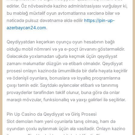
edirlər. Öz növbəsində kazino administrasiyası vurğulayır ki,
bu məbləğ müxtəlif oyun avtomatlarına xərclənə bilər və
nəticədə pulsuz dəvətnamə əldə edilir
https://pin-up-
azerbaycan24.com
.
Qeydiyyatdan keçərkən oyunçu oyun hesabının bağlı
olduğu mobil nömrəni və ya e-poçt ünvanını göstərməlidir.
Gələcəkdə yoxlamadan uğurla keçmək üçün qeydiyyat
zamanı məlumatlar düzgün və etibarlı olmalıdır. Qeydiyyat
prosesi onlayn kazinoda ümumilikdə bir dəfə həyata keçirilir
və ödənişli oyunlara, bonuslara və loyallıq proqramlarına
çıxışı təmin edir. Saytdakı əyləncələr etibarlı və tanınmış
provayderlər tərəfindən təklif olunur, buna görə də onlar
maraqlı mövzular, funksionallıq və yaxşı gəlirləri ilə seçilirlər.
Pin Up Casino da Qeydiyyat və Giriş Prosesi
Slot demoları həm yeni oyunlarla tanış olmaq, həm də
oyundan çoxlu əylənmək üçün əla vasitədir. Onlayn kazino