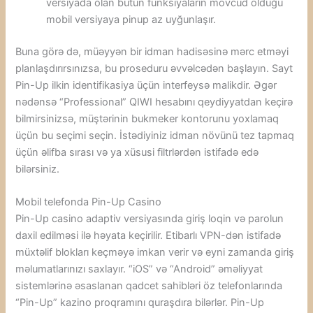
versiyada olan bütün funksiyaların mövcud olduğu
mobil versiyaya pinup az uyğunlaşır.
Buna görə də, müəyyən bir idman hadisəsinə mərc etməyi
planlaşdırırsınızsa, bu proseduru əvvəlcədən başlayın. Sayt
Pin-Up ilkin identifikasiya üçün interfeysə malikdir. Əgər
nədənsə “Professional” QIWI hesabını qeydiyyatdan keçirə
bilmirsinizsə, müştərinin bukmeker kontorunu yoxlamaq
üçün bu seçimi seçin. İstədiyiniz idman növünü tez tapmaq
üçün əlifba sırası və ya xüsusi filtrlərdən istifadə edə
bilərsiniz.
Mobil telefonda Pin-Up Casino
Pin-Up casino adaptiv versiyasında giriş loqin və parolun
daxil edilməsi ilə həyata keçirilir. Etibarlı VPN-dən istifadə
müxtəlif blokları keçməyə imkan verir və eyni zamanda giriş
məlumatlarınızı saxlayır. “iOS” və “Android” əməliyyat
sistemlərinə əsaslanan qadcet sahibləri öz telefonlarında
“Pin-Up” kazino proqramını quraşdıra bilərlər. Pin-Up