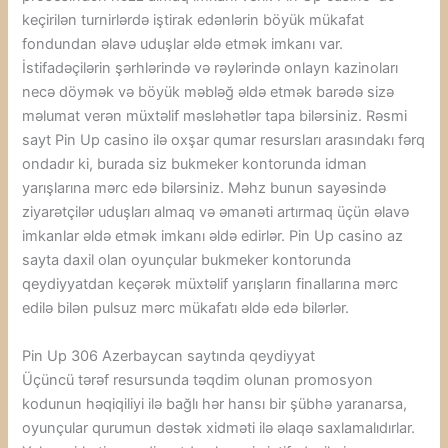
keçirilən turnirlərdə iştirak edənlərin böyük mükafat
fondundan əlavə uduşlar əldə etmək imkanı var.
İstifadəçilərin şərhlərində və rəylərində onlayn kazinoları
necə döymək və böyük məbləğ əldə etmək barədə sizə
məlumat verən müxtəlif məsləhətlər tapa bilərsiniz. Rəsmi
sayt Pin Up casino ilə oxşar qumar resursları arasındakı fərq
ondadır ki, burada siz bukmeker kontorunda idman
yarışlarına mərc edə bilərsiniz. Məhz bunun sayəsində
ziyarətçilər uduşları almaq və əmanəti artırmaq üçün əlavə
imkanlar əldə etmək imkanı əldə edirlər. Pin Up casino az
sayta daxil olan oyunçular bukmeker kontorunda
qeydiyyatdan keçərək müxtəlif yarışların finallarına mərc
edilə bilən pulsuz mərc mükafatı əldə edə bilərlər.
Pin Up 306 Azerbaycan saytında qeydiyyat
Üçüncü tərəf resursunda təqdim olunan promosyon
kodunun həqiqiliyi ilə bağlı hər hansı bir şübhə yaranarsa,
oyunçular qurumun dəstək xidməti ilə əlaqə saxlamalıdırlar.