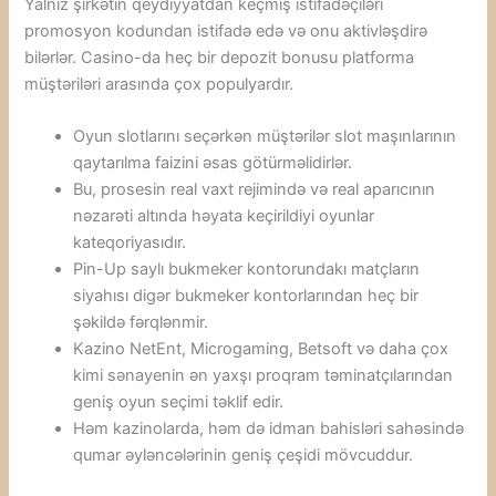
Yalnız şirkətin qeydiyyatdan keçmiş istifadəçiləri
promosyon kodundan istifadə edə və onu aktivləşdirə
bilərlər. Casino-da heç bir depozit bonusu platforma
müştəriləri arasında çox populyardır.
Oyun slotlarını seçərkən müştərilər slot maşınlarının
qaytarılma faizini əsas götürməlidirlər.
Bu, prosesin real vaxt rejimində və real aparıcının
nəzarəti altında həyata keçirildiyi oyunlar
kateqoriyasıdır.
Pin-Up saylı bukmeker kontorundakı matçların
siyahısı digər bukmeker kontorlarından heç bir
şəkildə fərqlənmir.
Kazino NetEnt, Microgaming, Betsoft və daha çox
kimi sənayenin ən yaxşı proqram təminatçılarından
geniş oyun seçimi təklif edir.
Həm kazinolarda, həm də idman bahisləri sahəsində
qumar əyləncələrinin geniş çeşidi mövcuddur.