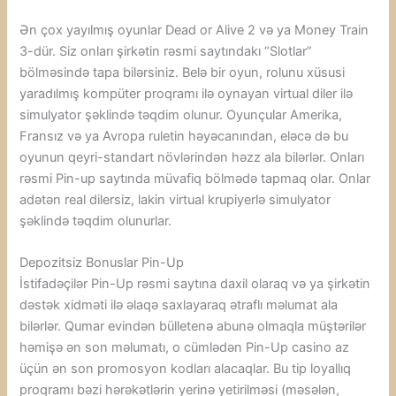
Ən çox yayılmış oyunlar Dead or Alive 2 və ya Money Train
3-dür. Siz onları şirkətin rəsmi saytındakı “Slotlar”
bölməsində tapa bilərsiniz. Belə bir oyun, rolunu xüsusi
yaradılmış kompüter proqramı ilə oynayan virtual diler ilə
simulyator şəklində təqdim olunur. Oyunçular Amerika,
Fransız və ya Avropa ruletin həyəcanından, eləcə də bu
oyunun qeyri-standart növlərindən həzz ala bilərlər. Onları
rəsmi Pin-up saytında müvafiq bölmədə tapmaq olar. Onlar
adətən real dilersiz, lakin virtual krupiyerlə simulyator
şəklində təqdim olunurlar.
Depozitsiz Bonuslar Pin-Up
İstifadəçilər Pin-Up rəsmi saytına daxil olaraq və ya şirkətin
dəstək xidməti ilə əlaqə saxlayaraq ətraflı məlumat ala
bilərlər. Qumar evindən bülletenə abunə olmaqla müştərilər
həmişə ən son məlumatı, o cümlədən Pin-Up casino az
üçün ən son promosyon kodları alacaqlar. Bu tip loyallıq
proqramı bəzi hərəkətlərin yerinə yetirilməsi (məsələn,