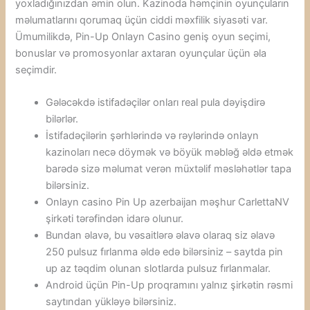
yoxladığınızdan əmin olun. Kazinoda həmçinin oyunçuların
məlumatlarını qorumaq üçün ciddi məxfilik siyasəti var.
Ümumilikdə, Pin-Up Onlayn Casino geniş oyun seçimi,
bonuslar və promosyonlar axtaran oyunçular üçün əla
seçimdir.
Gələcəkdə istifadəçilər onları real pula dəyişdirə
bilərlər.
İstifadəçilərin şərhlərində və rəylərində onlayn
kazinoları necə döymək və böyük məbləğ əldə etmək
barədə sizə məlumat verən müxtəlif məsləhətlər tapa
bilərsiniz.
Onlayn casino Pin Up azerbaijan məşhur CarlettaNV
şirkəti tərəfindən idarə olunur.
Bundan əlavə, bu vəsaitlərə əlavə olaraq siz əlavə
250 pulsuz fırlanma əldə edə bilərsiniz – saytda pin
up az təqdim olunan slotlarda pulsuz fırlanmalar.
Android üçün Pin-Up proqramını yalnız şirkətin rəsmi
saytından yükləyə bilərsiniz.