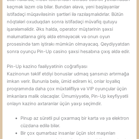
keçmək lazım ola bilər. Bundan əlavə, yeni başlayanlar
istifadəçi müqaviləsinin şərtləri ilə razılaşmalıdırlar. Bütün
nöqtələri oxuduqdan sonra istifadəçi müvafiq qutuyu
işarələməlidir. Əks halda, operator müştərinin şəxsi
məlumatlarına giriş əldə etməyəcək və onun oyun
prosesində tam iştirakı mümkün olmayacaq. Qeydiyyatdan
sonra oyunçu Pin-Up casino şəxsi hesabına çıxış əldə edir.
Pin-Up kazino fəaliyyətinin coğrafiyası
Kazinonun təklif etdiyi bonuslar udmaq şansınızı artırmağa
imkan verir. Bununla belə, ümid edirəm ki, onlar loyallıq
proqramında daha çox müxtəlifliyə və VIP oyunçular üçün
imkanlara malik olacaqlar. Ümumiyyətlə, Pin-Up keyfiyyətli
onlayn kazino axtaranlar üçün yaxşı seçimdir.
Pinup az sürətli pul çıxarmaq bir karta və ya elektron
cüzdana edilə bilər.
Bir çox qumarbaz insanlar üçün slot maşınları