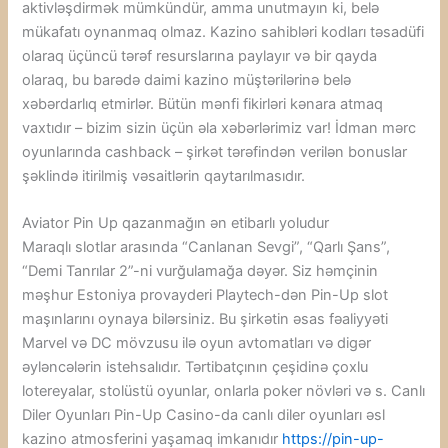
aktivləşdirmək mümkündür, amma unutmayın ki, belə
mükafatı oynanmaq olmaz. Kazino sahibləri kodları təsadüfi
olaraq üçüncü tərəf resurslarına paylayır və bir qayda
olaraq, bu barədə daimi kazino müştərilərinə belə
xəbərdarlıq etmirlər. Bütün mənfi fikirləri kənara atmaq
vaxtıdır – bizim sizin üçün əla xəbərlərimiz var! İdman mərc
oyunlarında cashback – şirkət tərəfindən verilən bonuslar
şəklində itirilmiş vəsaitlərin qaytarılmasıdır.
Aviator Pin Up qazanmağın ən etibarlı yoludur
Maraqlı slotlar arasında “Canlanan Sevgi”, “Qarlı Şans”,
“Demi Tanrılar 2”-ni vurğulamağa dəyər. Siz həmçinin
məşhur Estoniya provayderi Playtech-dən Pin-Up slot
maşınlarını oynaya bilərsiniz. Bu şirkətin əsas fəaliyyəti
Marvel və DC mövzusu ilə oyun avtomatları və digər
əyləncələrin istehsalıdır. Tərtibatçının çeşidinə çoxlu
lotereyalar, stolüstü oyunlar, onlarla poker növləri və s. Canlı
Diler Oyunları Pin-Up Casino-da canlı diler oyunları əsl
kazino atmosferini yaşamaq imkanıdır
https://pin-up-