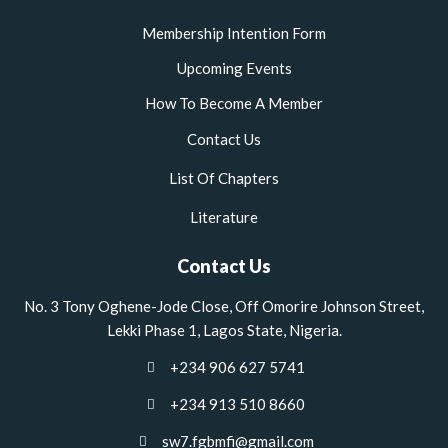
Membership Intention Form
Upcoming Events
How To Become A Member
Contact Us
List Of Chapters
Literature
Contact Us
No. 3 Tony Oghene-Jode Close, Off Omorire Johnson Street,
Lekki Phase 1, Lagos State, Nigeria.
+234 906 627 5741
+234 913 510 8660
sw7.fgbmfi@gmail.com