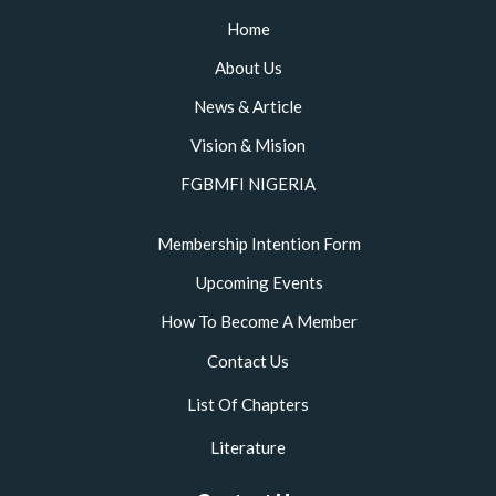
o
e
g
b
o
r
r
e
Home
k
a
m
About Us
News & Article
Vision & Mision
FGBMFI NIGERIA
Membership Intention Form
Upcoming Events
How To Become A Member
Contact Us
List Of Chapters
Literature