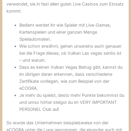
verwendet, sie in fast allen guten Live Casinos zum Einsatz
kommt.
Bedient werdet ihr wie Spieler mit Live-Games,
Kartenspielen und einer ganzen Menge
Spielautomaten.
Wie schon erwähnt, gehen unsereins auch genauer
bei die Frage dieses, ob Vulkan Las vegas seriös ist
– und warum.
Dass es keinen Vulkan Vegas Betrug gibt, kannst du
im übrigen daran erkennen, dass verschiedene
Zertifikate vorliegen, wie zum Beispiel von der
eCOGRA.
Je mehr du spielst, desto mehr Punkte bekommst du
und umso höher steigst du im VERY IMPORTANT
PERSONEL Club auf.
So wurde das Unternehmen beispielsweise von der
eCOGRA unter die Lupe genommen, die einander auch mit