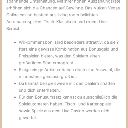
spannende Unterhaltung. Mit ihrer hohen Auszahlungsrate
erhöhen sich die Chancen auf Gewinne. Das Vulkan Vegas
Online casino besteht aus living room beliebten
Automatenspielen, Tisch-Klassikern und einem Live-
Bereich.
Willkommensboni sind besonders attraktiv, da sie ?
fters eine gewisse Kombination aus Bonusgeld und
Freispielen bieten, was den Spielern einen
großartigen Start ermöglicht.
Einige einige Anbieter haben doch eine Auswahl, die
mindestens genauso groß ist.
Du kannst beispielsweise mit den Dealern chatten
und dich unterhalten.
Für den Bonusumsatz kannst du ausschließlich die
Spielautomaten haben, Tisch- und Kartenspiele
sowie Spiele aus dem Live Casino werden nicht
gewertet.