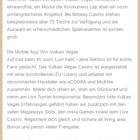
einwandfrei, ein Modul der Konkurrenz cap aber ein noch
umfangreicheres Angebot. Bei Betway Casino stehen
beispielsweise über 75 Tische zur Verfügung und die
Auswahl an unterschiedlichen Spielvarianten ist extrem
groß.
Die Mobile App Von Vulkan Vegas
Auf had been ihr auch Lust habt – jene Sektion ist für echte
Fans gedacht. Das Vulkan Vegas Casino ist ausgestattet
mit einer kontrollierten EU-Lizenz und arbeitet mit
renommierten Hersteller wie eCOGRA und McAfee
zusammen. Melde dich direkt an, dreh am Glücksrad und
nimm am Live Turnier komponente. Besonders tolle Vulkan
Vegas Erfahrungen geführt haben wir zusätzlich mit den
vielen Megaways Slots, den Insta Games sowie dem Live
Casino. Registriere dich gleich und sichere dir living area
Bonus und perish vielen Freispiele.