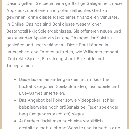
Casino gelten. Sie bieten eine großartige Gelegenheit, neue
Apps auszuprobieren und potenziell echtes Geld zu
gewinnen, ohne dieses Risiko eines finanziellen Verlustes.
In Online-Casinos sind Boni dieses wesentlicher
Bestandteil kklk Spielergebnisses. Sie offerieren neuen und
bestehenden Spieler zusätzliche Chancen, ihr Spiel zu
genießen und über verlängern. Diese Boni können in
unterschiedliche Formen auftreten, wie Willkommensboni
für direkte Spieler, Einzahlungsboni, Freispiele und
Treueprämien.
Diese lassen einander ganz einfach in kick the
bucket Kategorien Spielautomaten, Tischspiele und
Live-Games unterteilen.
Das Angebot bei Poker sowie Videopoker ist hier
beispielsweise noch größer als bei Feuer speiender
berg (umgangssprachlich) Vegas.
Außerdem findet man noch eine vorbildlich
gestaltete mobile phone Website und immerhin eine