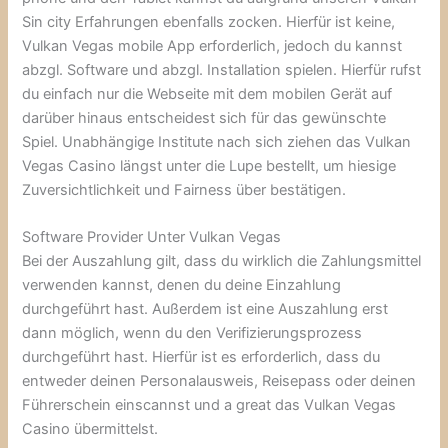
Sin city Erfahrungen ebenfalls zocken. Hierfür ist keine,
Vulkan Vegas mobile App erforderlich, jedoch du kannst
abzgl. Software und abzgl. Installation spielen. Hierfür rufst
du einfach nur die Webseite mit dem mobilen Gerät auf
darüber hinaus entscheidest sich für das gewünschte
Spiel. Unabhängige Institute nach sich ziehen das Vulkan
Vegas Casino längst unter die Lupe bestellt, um hiesige
Zuversichtlichkeit und Fairness über bestätigen.
Software Provider Unter Vulkan Vegas
Bei der Auszahlung gilt, dass du wirklich die Zahlungsmittel
verwenden kannst, denen du deine Einzahlung
durchgeführt hast. Außerdem ist eine Auszahlung erst
dann möglich, wenn du den Verifizierungsprozess
durchgeführt hast. Hierfür ist es erforderlich, dass du
entweder deinen Personalausweis, Reisepass oder deinen
Führerschein einscannst und a great das Vulkan Vegas
Casino übermittelst.