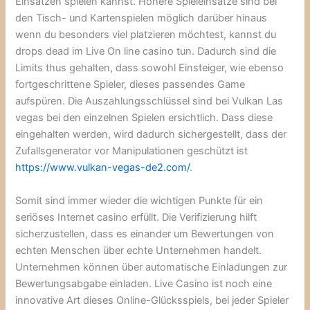
Einsätzen spielen kannst. Höhere Spieleinsätze sind bei
den Tisch- und Kartenspielen möglich darüber hinaus
wenn du besonders viel platzieren möchtest, kannst du
drops dead im Live On line casino tun. Dadurch sind die
Limits thus gehalten, dass sowohl Einsteiger, wie ebenso
fortgeschrittene Spieler, dieses passendes Game
aufspüren. Die Auszahlungsschlüssel sind bei Vulkan Las
vegas bei den einzelnen Spielen ersichtlich. Dass diese
eingehalten werden, wird dadurch sichergestellt, dass der
Zufallsgenerator vor Manipulationen geschützt ist
https://www.vulkan-vegas-de2.com/
.
Somit sind immer wieder die wichtigen Punkte für ein
seriöses Internet casino erfüllt. Die Verifizierung hilft
sicherzustellen, dass es einander um Bewertungen von
echten Menschen über echte Unternehmen handelt.
Unternehmen können über automatische Einladungen zur
Bewertungsabgabe einladen. Live Casino ist noch eine
innovative Art dieses Online-Glücksspiels, bei jeder Spieler