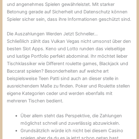
und angenehmes Spielen gewährleistet. Mit starker
Betonung gerade auf Sicherheit und Datenschutz können
Spieler sicher sein, dass ihre Informationen geschützt sind.
Die Auszahlungen Werden Jetzt Schneller…
Schließlich zählt das Vulkan Vegas nicht umsonst über den
besten Slot Apps. Keno und Lotto runden das vielseitige
und lustige Portfolio perfekt abdominal. Ihr möchtet lieber
Tischklassiker wie Different roulette games, Blackjack und
Baccarat spielen? Besonderheiten auf welche art
beispielsweise Teen Patti sind auch an dieser stelle in
ausreichendem Maße zu finden. Poker und Roulette stellen
eigene Kategorien ceder und werden ebenfalls mit
mehreren Tischen bedient.
Über allem steht das Perspektive, die Zahlungen
möglichst schnell und zuverlässig abzuwickeln.
Grundsätzlich würde ich nicht bei diesem Casino
spielen aber da du es ja jetzt schon getan hast