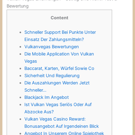
Bewertung
Content
Schneller Support Bei Punkte Unter
Einsatz Der Zahlungsmitteln?
Vulkanvegas Bewertungen
Die Mobile Application Von Vulkan
Vegas
Baccarat, Karten, Würfel Sowie Co
Sicherheit Und Regulierung
Die Auszahlungen Werden Jetzt
Schneller…
Blackjack Im Angebot
Ist Vulkan Vegas Seriös Oder Auf
Abzocke Aus?
Vulkan Vegas Casino Reward:
Bonusangebot Auf Irgendeinen Blick
Angebot In Unserem Online Spielothek