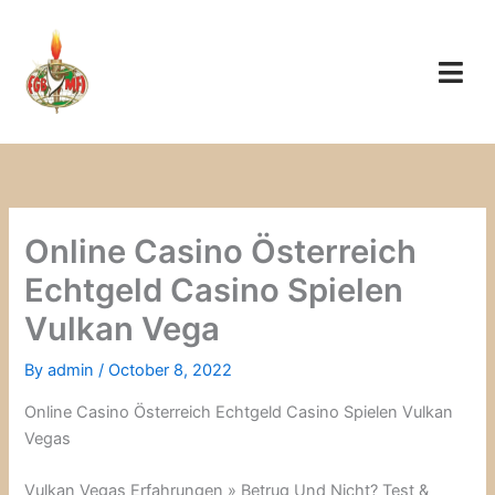
Skip
to
content
Online Casino Österreich
Echtgeld Casino Spielen
Vulkan Vega
By
admin
/
October 8, 2022
Online Casino Österreich Echtgeld Casino Spielen Vulkan
Vegas
Vulkan Vegas Erfahrungen » Betrug Und Nicht? Test &