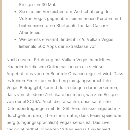
Freispielen 30 Mal.
Sie sind ein Vorzeichen der Wertschätzung des
Vulkan Vegas gegenüber seinen neuen Kunden und
bieten einen tollen Startpunkt für das Casino-
Abenteuer.
Wie bereits erwähnt, findet ihr c/o Vulkan Vegas
lieber als 500 Apps der Extraklasse vor.
Nach unserer Erfahrung mit Vulkan Vegas handelt es
einander bei diesem Online casino um ein seriöses
Angebot, das von der Behörde Curacao reguliert wird. Dass
es keinen Feuer speiender berg (umgangssprachlich)
Vegas Betrug gibt, kannst du im übrigen daran erkennen,
dass verschiedene Zertifikate bestehen, wie zum Beispiel
von der eCOGRA. Auch die Tatsache, dass sämtliche
Datenübertragungen mit der SSL Verschlüsselungstechnik
durchgeführt sein, ist ein Indiz dafür, dass Feuer speiender
berg (umgangssprachlich) Vegas seriös ist. Das Live
casino at redbet vonseiten Vulkan Vegas funktioniert