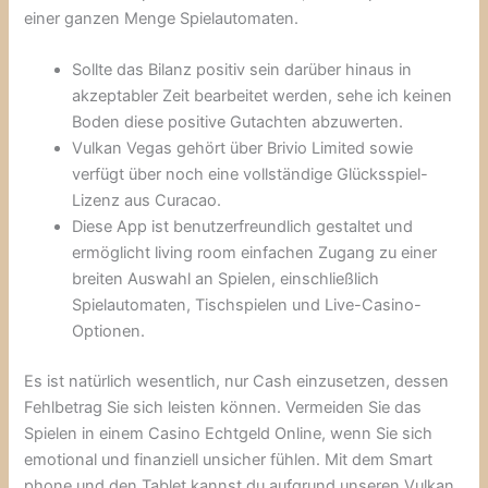
einer ganzen Menge Spielautomaten.
Sollte das Bilanz positiv sein darüber hinaus in
akzeptabler Zeit bearbeitet werden, sehe ich keinen
Boden diese positive Gutachten abzuwerten.
Vulkan Vegas gehört über Brivio Limited sowie
verfügt über noch eine vollständige Glücksspiel-
Lizenz aus Curacao.
Diese App ist benutzerfreundlich gestaltet und
ermöglicht living room einfachen Zugang zu einer
breiten Auswahl an Spielen, einschließlich
Spielautomaten, Tischspielen und Live-Casino-
Optionen.
Es ist natürlich wesentlich, nur Cash einzusetzen, dessen
Fehlbetrag Sie sich leisten können. Vermeiden Sie das
Spielen in einem Casino Echtgeld Online, wenn Sie sich
emotional und finanziell unsicher fühlen. Mit dem Smart
phone und den Tablet kannst du aufgrund unseren Vulkan