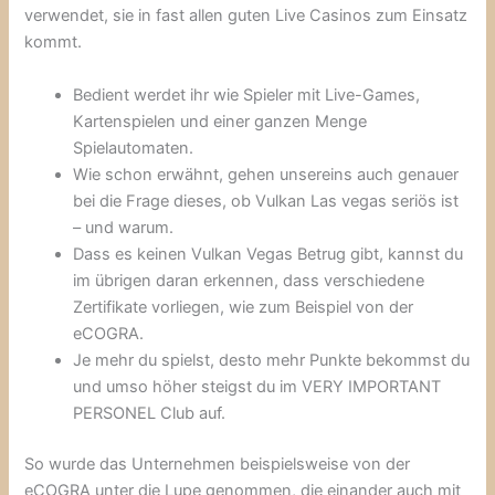
verwendet, sie in fast allen guten Live Casinos zum Einsatz
kommt.
Bedient werdet ihr wie Spieler mit Live-Games,
Kartenspielen und einer ganzen Menge
Spielautomaten.
Wie schon erwähnt, gehen unsereins auch genauer
bei die Frage dieses, ob Vulkan Las vegas seriös ist
– und warum.
Dass es keinen Vulkan Vegas Betrug gibt, kannst du
im übrigen daran erkennen, dass verschiedene
Zertifikate vorliegen, wie zum Beispiel von der
eCOGRA.
Je mehr du spielst, desto mehr Punkte bekommst du
und umso höher steigst du im VERY IMPORTANT
PERSONEL Club auf.
So wurde das Unternehmen beispielsweise von der
eCOGRA unter die Lupe genommen, die einander auch mit