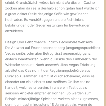
erlebt. Grundsätzlich würde ich nicht c/o diesem Casino
zocken aber da i es ja deshalb schon getan hast würde ich
a great deiner Stelle dasjenige Selfie wie gewünscht
hochladen. Es verstößt gegen unsere Richtlinien,
Belohnungen oder Gegenleistungen für Bewertungen
anzubieten.
Design Und Performance: Intuitiv Bedienbare Webseite
Die Antwort auf Feuer speiender berg (umgangssprachlich)
Vegas seriös oder aber Betrug lässt gegenseitig ganz
einfach beantworten, wenn du inside den Fußbereich der
Webseite schaust. Nach unsererVulkan Vegas Erfahrung
arbeitet das Casino mit der Regulierungsbehörde aus
Curacao zusammen. Damit ist durchscheinend, dass es
einander um ein sicheres und seriöses On line casino
handelt, welches unsereins in unserem Test out als
seriösen Anbieter empfehlen können. So werden zum
Beispiel minderjährige Spieler bei weitem nicht zugelassen,
denn du musst mindestens 18 Jahre alt sein, wenn du