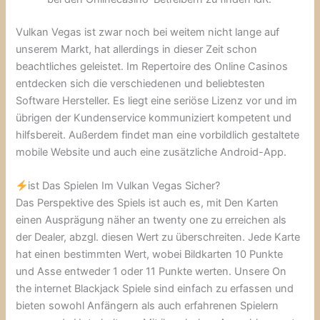
Vulkan Vegas ist zwar noch bei weitem nicht lange auf
unserem Markt, hat allerdings in dieser Zeit schon
beachtliches geleistet. Im Repertoire des Online Casinos
entdecken sich die verschiedenen und beliebtesten
Software Hersteller. Es liegt eine seriöse Lizenz vor und im
übrigen der Kundenservice kommuniziert kompetent und
hilfsbereit. Außerdem findet man eine vorbildlich gestaltete
mobile Website und auch eine zusätzliche Android-App.
ist Das Spielen Im Vulkan Vegas Sicher?
Das Perspektive des Spiels ist auch es, mit Den Karten
einen Ausprägung näher an twenty one zu erreichen als
der Dealer, abzgl. diesen Wert zu überschreiten. Jede Karte
hat einen bestimmten Wert, wobei Bildkarten 10 Punkte
und Asse entweder 1 oder 11 Punkte werten. Unsere On
the internet Blackjack Spiele sind einfach zu erfassen und
bieten sowohl Anfängern als auch erfahrenen Spielern