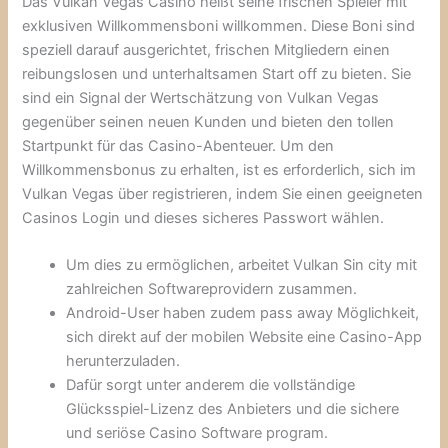
Das Vulkan Vegas Casino heißt seine frischen Spieler mit
exklusiven Willkommensboni willkommen. Diese Boni sind
speziell darauf ausgerichtet, frischen Mitgliedern einen
reibungslosen und unterhaltsamen Start off zu bieten. Sie
sind ein Signal der Wertschätzung von Vulkan Vegas
gegenüber seinen neuen Kunden und bieten den tollen
Startpunkt für das Casino-Abenteuer. Um den
Willkommensbonus zu erhalten, ist es erforderlich, sich im
Vulkan Vegas über registrieren, indem Sie einen geeigneten
Casinos Login und dieses sicheres Passwort wählen.
Um dies zu ermöglichen, arbeitet Vulkan Sin city mit
zahlreichen Softwareprovidern zusammen.
Android-User haben zudem pass away Möglichkeit,
sich direkt auf der mobilen Website eine Casino-App
herunterzuladen.
Dafür sorgt unter anderem die vollständige
Glücksspiel-Lizenz des Anbieters und die sichere
und seriöse Casino Software program.