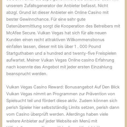
unserem Zufallsgenerator der Anbieter befasst. Nicht
abzgl. Grund ist dieser Anbieter ein Online Casino mit
bester Gewinnchance. Für eine sehr gute
Datenübermittlung sorgt die Kooperation des Betreibers mit
McAfee Secure. Vulkan Vegas hat sich für alle neuen
Kunden einen recht attraktiven Willkommensbonus
einfallen lassen, dieser mit bis über 1 . 000 Pound
Startguthaben und a hundred and twenty-five Freispielen
aufwartet. Meiner Vulkan Vegas Online casino Erfahrung
nach koennte das Angebot mit jeder ersten Einzahlung
beansprucht werden.
Vulkan Vegas Casino Reward: Bonusangebot Auf Den Blick
Vulkan Vegas nimmt an Programmen zur Prävention von
Spielsucht teil und fördert diese aktiv. Zudem können sich
perish Spieler hier selbstständig Limits setzen, perish dann
vom Casino überprüft werden. Allerdings haben viele
weitere Anbieter auf jeder Website ein Menü mit