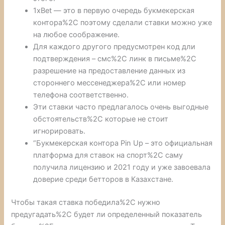
1xBet — это в первую очередь букмекерская
контора%2C поэтому сделали ставки можно уже
на любое соображение.
Для каждого другого предусмотрен код дли
подтверждения – смс%2C линк в письме%2C
разрешение на предоставление данных из
стороннего мессенеджера%2C или номер
телефона соответственно.
Эти ставки часто предлагалось очень выгодные
обстоятельств%2C которые не стоит
игнорировать.
“Букмекерская контора Pin Up – это официальная
платформа для ставок на спорт%2C саму
получила лицензию и 2021 году и уже завоевала
доверие среди бетторов в Казахстане.
Чтобы такая ставка победила%2C нужно
предугадать%2C будет ли определенный показатель