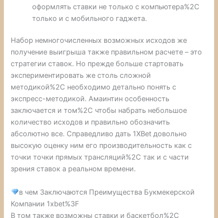
оформлять ставки не только с компьютера%2C
только и с мобильного гаджета.
Набор немногочисленных возможных исходов же
получение выигрыша также правильном расчете – это
стратегии ставок. Но прежде больше стартовать
экспериментировать же столь сложной
методикой%2C необходимо детально понять с
экспресс-методикой. Амаинтин особенность
заключается и том%2C чтобы набрать небольшое
количество исходов и правильно обозначить
абсолютно все. Справедливо дать 1XBet довольно
высокую оценку ним его производительность как с
точки точки прямых трансляций%2C так и с части
зрения ставок а реальном времени.
в чем Заключаются Преимущества Букмекерской
Компании 1xbet%3F
В том также возможны ставки и баскетбол%2C