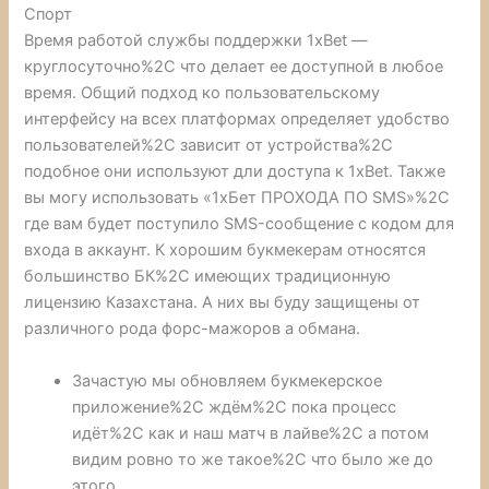
Спорт
Время работой службы поддержки 1xBet —
круглосуточно%2C что делает ее доступной в любое
время. Общий подход ко пользовательскому
интерфейсу на всех платформах определяет удобство
пользователей%2C зависит от устройства%2C
подобное они используют дли доступа к 1xBet. Также
вы могу использовать «1хБет ПРОХОДА ПО SMS»%2C
где вам будет поступило SMS-сообщение с кодом для
входа в аккаунт. К хорошим букмекерам относятся
большинство БК%2C имеющих традиционную
лицензию Казахстана. А них вы буду защищены от
различного рода форс-мажоров а обмана.
Зачастую мы обновляем букмекерское
приложение%2C ждём%2C пока процесс
идёт%2C как и наш матч в лайве%2C а потом
видим ровно то же такое%2C что было же до
этого.