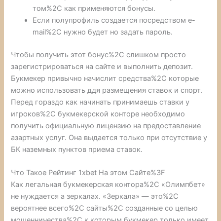
том%2C как применяются бонусы.
Если полупрофиль создается посредством e-
mail%2C нужно будет но задать пароль.
Чтобы получить этот бонус%2C слишком просто
зарегистрироваться на сайте и выполнить депозит.
Букмекер привычно начислит средства%2C которые
можно использовать ддя размещения ставок и спорт.
Перед гораздо как начинать принимаешь ставки у
игроков%2C букмекерской конторе необходимо
получить официальную лицензию на предоставление
азартных услуг. Она выдается только при отсутствие у
БК наземных пунктов приема ставок.
Что Такое Рейтинг 1xbet На этом Сайте%3F
Как легальная букмекерская контора%2C «Олимпбет»
не нуждается а зеркалах. «Зеркала» — это%2C
вероятнее всего%2C сайты%2C созданные со целью
мошенничества%2C к которым букмекер только имеет