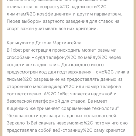
отличаются по возрасту%2C надежности%2C
лимитам%2C коэффициентам и другим параметрам.
Перед выбором азартного заведения для ставок на
спорт важен учитывать все них критерии.
Калькулятор Догона Мартингейла
В 1xbet регистрация происходить может разными
способами – судя телефону%2C по мейлу%2C через
соцсети же в один клик. Для каждого иного
предусмотрен код ддя подтверждения – смс%2C линк в
письме%2C разрешение на предоставлять данных из
стороннего мессенеджера%2C или номер телефона
соответственно. А%2C 1xBet является надежной и
безопасной платформой для ставок. Ее имеет
лицензию же применяет современные технологии”
“безопасности для защиты данных пользователей.
Зеркало 1xBet скачать невозможно%2C потому что оно
представляла собой веб-страницу%2C саму хранится