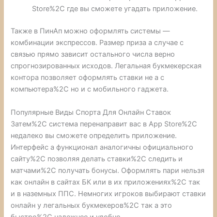
Store%2C где вы сможете угадать приложение.
Также в ПинАп можно оформлять системы —
комбинации экспрессов. Размер приза а случае с
связью прямо зависит остального числа верно
спрогнозированных исходов. Легальная букмекерская
контора позволяет оформлять ставки не а с
компьютера%2C но и с мобильного гаджета.
Популярные Виды Спорта Для Онлайн Ставок
Затем%2C система перенаправит вас в App Store%2C
недалеко вы сможете определить приложение.
Интерфейс а функционал аналогичны официального
сайту%2C позволяя делать ставки%2C следить и
матчами%2C получать бонусы. Оформлять пари нельзя
как онлайн в сайтах БК или в их приложениях%2C так
и в наземных ППС. Немногих игроков выбирают ставки
онлайн у легальных букмекеров%2C так а это
быстро%2C надежнее и удобно.