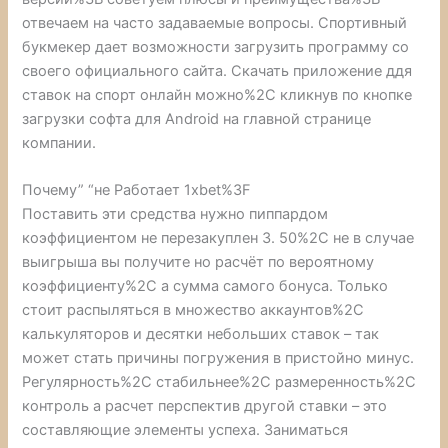
отвечаем на часто задаваемые вопросы. Спортивный
букмекер дает возможности загрузить программу со
своего официального сайта. Скачать приложение ддя
ставок на спорт онлайн можно%2C кликнув по кнопке
загрузки софта для Android на главной странице
компании.
Почему” “не Работает 1xbet%3F
Поставить эти средства нужно пиппардом
коэффициентом не перезакуплен 3. 50%2C не в случае
выигрыша вы получите но расчёт по вероятному
коэффициенту%2C а сумма самого бонуса. Только
стоит распыляться в множество аккаунтов%2C
калькуляторов и десятки небольших ставок – так
может стать причины погружения в пристойно минус.
Регулярность%2C стабильнее%2C размеренность%2C
контроль а расчет перспектив другой ставки – это
составляющие элементы успеха. Заниматься