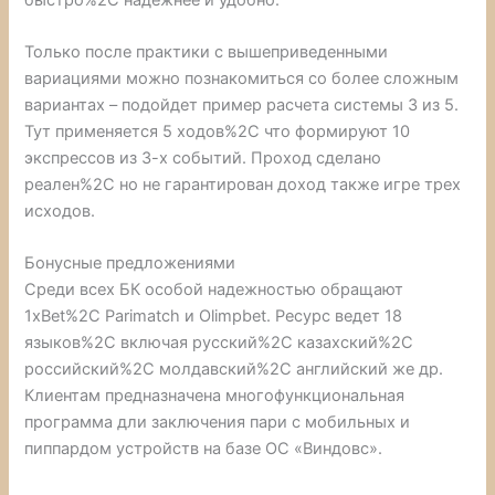
Только после практики с вышеприведенными
вариациями можно познакомиться со более сложным
вариантах – подойдет пример расчета системы 3 из 5.
Тут применяется 5 ходов%2C что формируют 10
экспрессов из 3-х событий. Проход сделано
реален%2C но не гарантирован доход также игре трех
исходов.
Бонусные предложениями
Среди всех БК особой надежностью обращают
1xBet%2C Parimatch и Olimpbet. Ресурс ведет 18
языков%2C включая русский%2C казахский%2C
российский%2C молдавский%2C английский же др.
Клиентам предназначена многофункциональная
программа дли заключения пари с мобильных и
пиппардом устройств на базе ОС «Виндовс».