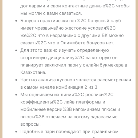
долларами и свои контактные данные%2C чтобы
мы могли с вами связаться.
Бонусов практически нет%2C бонусный клуб
имеет чрезвычайно жестокие условия%2C
же%2C что в несравнимо с другими БК можно
сказать%2C что в Олимпбете бонусов нет.
Для этого важно изучать определенную
спортивную дисциплину%2C на которую он
планирует заключил пари у онлайн букмекера в
Казахстане.
Частью анализа купонов является рассмотренная
в самом начале комбинация 2 из 3.
Мы оцениваем их линии%2C росписи%2C
коэффициенты%2C лайв‑платформы и
мобильные версии%3B напоминаем плюсы и
плюсы%3B отвечаем на потому задаваемые
вопросы.
Подобные пари побеждают при правильном