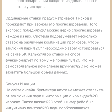
прогнозировании каждого из добавленных в
ставку исходов.
Ординарные ставки предусматривают 1 исход и
побеждают при верном его прогнозировании. Того
экспресс победил%2C можно верно спрогнозировать
каждое из них. Система подразумевает несколько
ставок на различные комбинации прогнозов. Чтобы
заключил пари%2C” “необходимо зарегистрироваться
на сайте БК. Калькулятор ставок на спорт
функционирует по тому же принципу%2C что же
самостоятельное исчисление вручную%2C но может
захватить большой объем данных.
Бонусы И Акции
На сайте онлайн-букмекера ничто не может отвлекать
от заключения пари и информации о командах%2C
игроках. Также важно%2C чтобы интерфейс был
интуитивно понятен%2C ведь пообтесавшихся