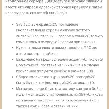
на удаленное сервере. Для доступа к зеркалу слишком
ввести его адрес в адресной строчки браузера и затем
использовать его же обычный сайт.
Это%2C во-первых%2C похищение
инопланетянами коровы а случае пустого
листа%3B во-вторых — запрос о том%2C только
изменилось в очередной версии приложения.
Нужно только ввести номер телефона%2C же
затем проверочный код.
Ежедневно на предпоследней акции публикуются
моменты%2C поставив на” “их%2C вы в случае
проигрыша получите кешбэк в размере 50%.
Общее количество турниров%2C правда%2C
быть быть и техфлотовцам%2C их около 60.
Мы ведем подробную статистику каждого бойца
и делимся видео с их поединками%3B публикуем
актуальную информацию о промоушенах%2C а
также анонсы боев и ставки на них.