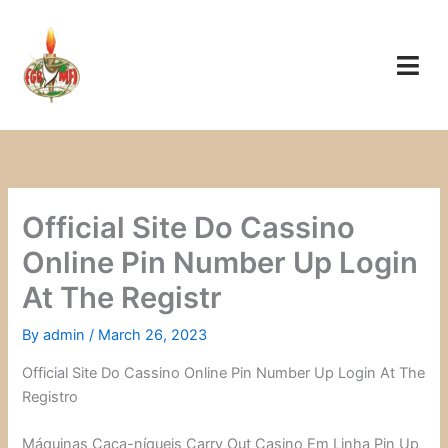
Skip
to
content
Official Site Do Cassino
Online Pin Number Up Login
At The Registr
By
admin
/
March 26, 2023
Official Site Do Cassino Online Pin Number Up Login At The
Registro
Máquinas Caça-níqueis Carry Out Casino Em Linha Pin Up