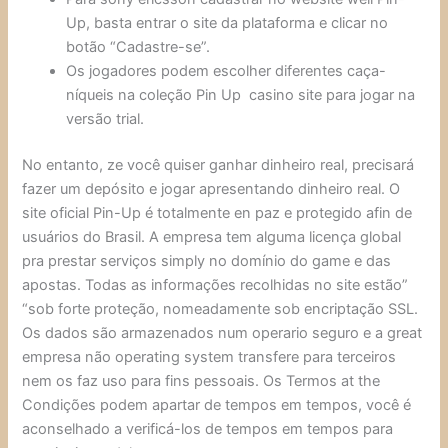
Up, basta entrar o site da plataforma e clicar no
botão “Cadastre-se”.
Os jogadores podem escolher diferentes caça-
níqueis na coleção Pin Up casino site para jogar na
versão trial.
No entanto, ze você quiser ganhar dinheiro real, precisará
fazer um depósito e jogar apresentando dinheiro real. O
site oficial Pin-Up é totalmente en paz e protegido afin de
usuários do Brasil. A empresa tem alguma licença global
pra prestar serviços simply no domínio do game e das
apostas. Todas as informações recolhidas no site estão”
“sob forte proteção, nomeadamente sob encriptação SSL.
Os dados são armazenados num operario seguro e a great
empresa não operating system transfere para terceiros
nem os faz uso para fins pessoais. Os Termos at the
Condições podem apartar de tempos em tempos, você é
aconselhado a verificá-los de tempos em tempos para