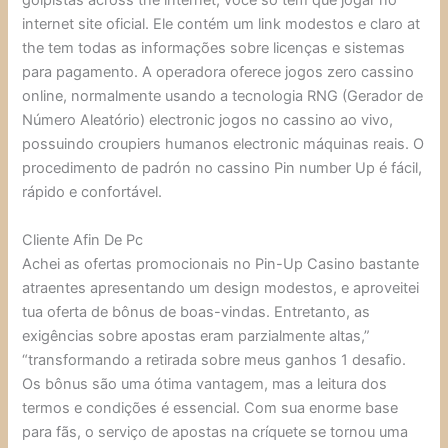
golpistas across the internet, você só tem que jogar no
internet site oficial. Ele contém um link modestos e claro at
the tem todas as informações sobre licenças e sistemas
para pagamento. A operadora oferece jogos zero cassino
online, normalmente usando a tecnologia RNG (Gerador de
Número Aleatório) electronic jogos no cassino ao vivo,
possuindo croupiers humanos electronic máquinas reais. O
procedimento de padrón no cassino Pin number Up é fácil,
rápido e confortável.
Cliente Afin De Pc
Achei as ofertas promocionais no Pin-Up Casino bastante
atraentes apresentando um design modestos, e aproveitei
tua oferta de bônus de boas-vindas. Entretanto, as
exigências sobre apostas eram parzialmente altas,”
“transformando a retirada sobre meus ganhos 1 desafio.
Os bônus são uma ótima vantagem, mas a leitura dos
termos e condições é essencial. Com sua enorme base
para fãs, o serviço de apostas na críquete se tornou uma