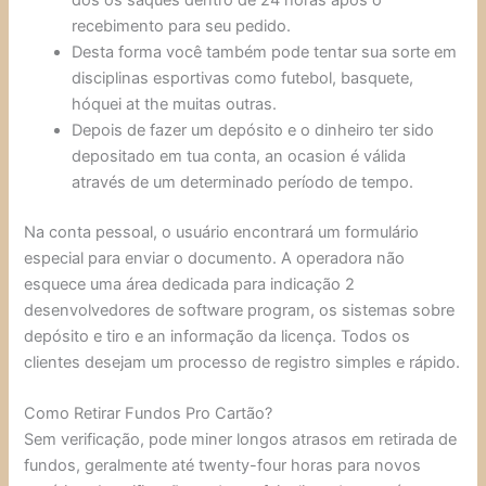
dos os saques dentro de 24 horas após o
recebimento para seu pedido.
Desta forma você também pode tentar sua sorte em
disciplinas esportivas como futebol, basquete,
hóquei at the muitas outras.
Depois de fazer um depósito e o dinheiro ter sido
depositado em tua conta, an ocasion é válida
através de um determinado período de tempo.
Na conta pessoal, o usuário encontrará um formulário
especial para enviar o documento. A operadora não
esquece uma área dedicada para indicação 2
desenvolvedores de software program, os sistemas sobre
depósito e tiro e an informação da licença. Todos os
clientes desejam um processo de registro simples e rápido.
Como Retirar Fundos Pro Cartão?
Sem verificação, pode miner longos atrasos em retirada de
fundos, geralmente até twenty-four horas para novos