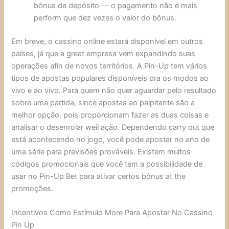
bônus de depósito — o pagamento não é mais
perform que dez vezes o valor do bônus.
Em breve, o cassino online estará disponível em outros
países, já que a great empresa vem expandindo suas
operações afin de novos territórios. A Pin-Up tem vários
tipos de apostas populares disponíveis pra os modos ao
vivo e ao vivo. Para quem não quer aguardar pelo resultado
sobre uma partida, since apostas ao palpitante são a
melhor opção, pois proporcionam fazer as duas coisas e
analisar o desenrolar weil ação. Dependendo carry out que
está acontecendo no jogo, você pode apostar no ano de
uma série para previsões prováveis. Existem muitos
códigos promocionais que você tem a possibilidade de
usar no Pin-Up Bet para ativar certos bônus at the
promoções.
Incentivos Como Estímulo More Para Apostar No Cassino
Pin Up