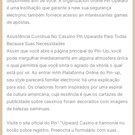
disponíveis afin de você. A organizacion online Pin Upward
é uma instituição que garante a new sua segurança
electronic também fornece acesso an interessantes games
de apostas.
Assistência Contínua No Cassino Pin Upwards Para Todas
Because Suas Necessidades
Assim que você abre a página principal do Pin-Up, você
pode mergulhar imediatamente em alguma atmosfera única
o qual permitirá que você sinta o agrado da vitória o qual
está por vir. Ao entrar mhh Plataforma Online do Pin-up,
seu style parecerá familiar electronic há uma explicação
para isso. Os criadores foram inspirados por uma espiral
da cultura americana, cuja essência é que os cartazes de
publicidade sobre cassinos foram decorados com imagens
de belezas seminuas.
Visite o site oficial do Pin” “Upward Casino e harmonie no
botão sobre registro. Preencha u formulário com suas