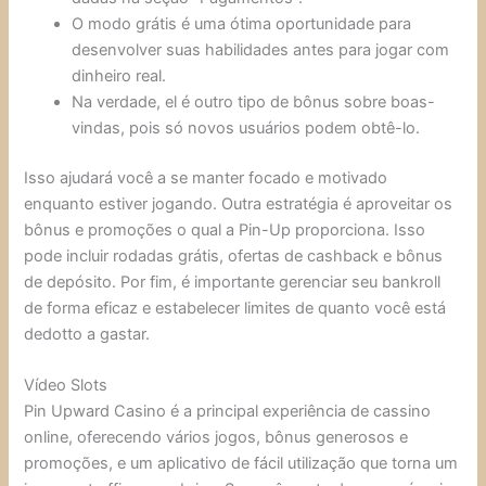
O modo grátis é uma ótima oportunidade para
desenvolver suas habilidades antes para jogar com
dinheiro real.
Na verdade, el é outro tipo de bônus sobre boas-
vindas, pois só novos usuários podem obtê-lo.
Isso ajudará você a se manter focado e motivado
enquanto estiver jogando. Outra estratégia é aproveitar os
bônus e promoções o qual a Pin-Up proporciona. Isso
pode incluir rodadas grátis, ofertas de cashback e bônus
de depósito. Por fim, é importante gerenciar seu bankroll
de forma eficaz e estabelecer limites de quanto você está
dedotto a gastar.
Vídeo Slots
Pin Upward Casino é a principal experiência de cassino
online, oferecendo vários jogos, bônus generosos e
promoções, e um aplicativo de fácil utilização que torna um