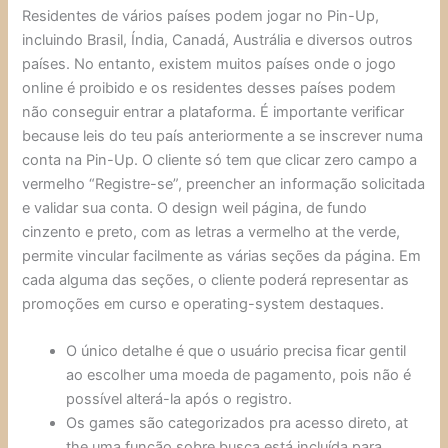
Residentes de vários países podem jogar no Pin-Up,
incluindo Brasil, Índia, Canadá, Austrália e diversos outros
países. No entanto, existem muitos países onde o jogo
online é proibido e os residentes desses países podem
não conseguir entrar a plataforma. É importante verificar
because leis do teu país anteriormente a se inscrever numa
conta na Pin-Up. O cliente só tem que clicar zero campo a
vermelho “Registre-se”, preencher an informação solicitada
e validar sua conta. O design weil página, de fundo
cinzento e preto, com as letras a vermelho at the verde,
permite vincular facilmente as várias seções da página. Em
cada alguma das seções, o cliente poderá representar as
promoções em curso e operating-system destaques.
O único detalhe é que o usuário precisa ficar gentil
ao escolher uma moeda de pagamento, pois não é
possível alterá-la após o registro.
Os games são categorizados pra acesso direto, at
the uma função sobre busca está incluída para