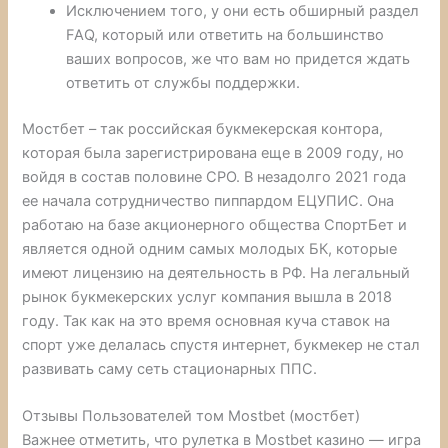
Исключением того, у они есть обширный раздел
FAQ, который или ответить на большинство
ваших вопросов, же что вам но придется ждать
ответить от службы поддержки.
Мостбет – так российская букмекерская контора,
которая была зарегистрирована еще в 2009 году, но
войдя в состав половине СРО. В незадолго 2021 года
ее начала сотрудничество пиппардом ЕЦУПИС. Она
работаю на базе акционерного общества СпортБет и
является одной одним самых молодых БК, которые
имеют лицензию на деятельность в РФ. На легальный
рынок букмекерских услуг компания вышла в 2018
году. Так как на это время основная куча ставок на
спорт уже делалась спустя интернет, букмекер не стал
развивать саму сеть стационарных ППС.
Отзывы Пользователей том Mostbet (мостбет)
Важнее отметить, что рулетка в Mostbet казино — игра