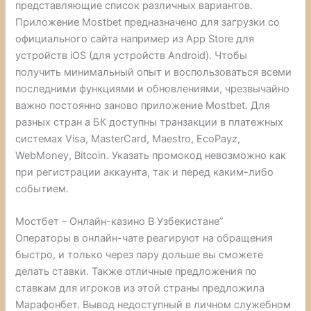
представляющие список различных вариантов.
Приложение Mostbet предназначено для загрузки со
официального сайта например из App Store для
устройств iOS (для устройств Android). Чтобы
получить минимальный опыт и воспользоваться всеми
последними функциями и обновлениями, чрезвычайно
важно постоянно заново приложение Mostbet. Для
разных стран а БК доступны транзакции в платежных
системах Visa, MasterCard, Maestro, EcoPayz,
WebMoney, Bitcoin. Указать промокод невозможно как
при регистрации аккаунта, так и перед каким-либо
событием.
Мостбет – Онлайн-казино В Узбекистане”
Операторы в онлайн-чате реагируют на обращения
быстро, и только через пару дольше вы сможете
делать ставки. Также отличные предложения по
ставкам для игроков из этой страны предложила
Марафонбет. Вывод недоступный в личном служебном