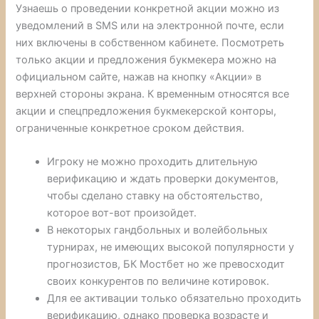
Узнаешь о проведении конкретной акции можно из
уведомлений в SMS или на электронной почте, если
них включены в собственном кабинете. Посмотреть
только акции и предложения букмекера можно на
официальном сайте, нажав на кнопку «Акции» в
верхней стороны экрана. К временным относятся все
акции и спецпредложения букмекерской конторы,
ограниченные конкретное сроком действия.
Игроку не можно проходить длительную
верификацию и ждать проверки документов,
чтобы сделано ставку на обстоятельство,
которое вот-вот произойдет.
В некоторых гандбольных и волейбольных
турнирах, не имеющих высокой популярности у
прогнозистов, БК Мостбет но же превосходит
своих конкурентов по величине котировок.
Для ее активации только обязательно проходить
верификацию, однако проверка возрасте и