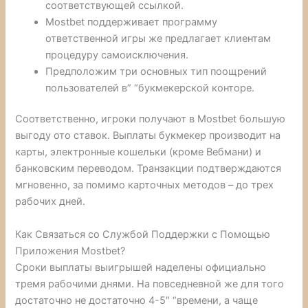
соответствующей ссылкой.
Mostbet поддерживает программу
ответственной игры же предлагает клиентам
процедуру самоисключения.
Предположим три основных тип поощрений
пользователей в” “букмекерской конторе.
Соответственно, игроки получают в Mostbet большую
выгоду ото ставок. Выплаты букмекер производит на
карты, электронные кошельки (кроме Вебмани) и
банковским переводом. Транзакции подтверждаются
мгновенно, за помимо карточных методов – до трех
рабочих дней.
Как Связаться со Службой Поддержки с Помощью
Приложения Mostbet?
Сроки выплаты выигрышей наделены официально
тремя рабочими днями. На повседневной же для того
достаточно не достаточно 4-5″ “времени, а чаще