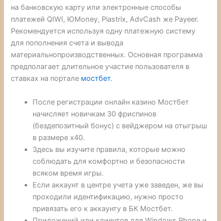
на банковскую карту или электронные способы
платежей QIWI, ЮMoney, Piastrix, AdvCash же Payeer.
Рекомендуется используя одну платежную систему
для пополнения счета и вывода
материальнопроизводственных. Основная программа
предполагает длительное участие пользователя в
ставках на портале
мостбет
.
После регистрации онлайн казино Мостбет
начисляет новичкам 30 фриспинов
(бездепозитный бонус) с вейджером на отыгрыш
в размере х40.
Здесь вы изучите правила, которые можно
соблюдать для комфортно и безопасности
всяком время игры.
Если аккаунт в центре учета уже заведен, же вы
проходили идентификацию, нужно просто
привязать его к аккаунту в БК Мостбет.
Приложений или клиентов для Windows Phone и