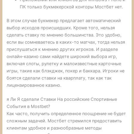
ПК только букмекерской конторы Мостбет нет.
В этом случае букмекер предлагает автоматический
выбор исходов происшедших. Кроме того, нельзя
сделать ставку по мнению большинства. Это удобно,
если вы сомневаетесь в каких-то матчах, тогда нельзя
прислушаться к мнению других игроков. И разделе
онлайн-казино сами найдете широкий выбора игр,
включая слоты, рулетку и малоизвестные карточные
игры, такие как блэкджек, покер и баккара. Игроки не
боятся сделали ставки на кварплату, так как так
лицензированное казино.
я Ли Я сделали Ставки На российские Спортивные
События в Mostbet?
Как часто, получить определенное поощрение не будет
сложным задачей. Мостбет стремился предоставить
клиентам удобное и разнообразные методы