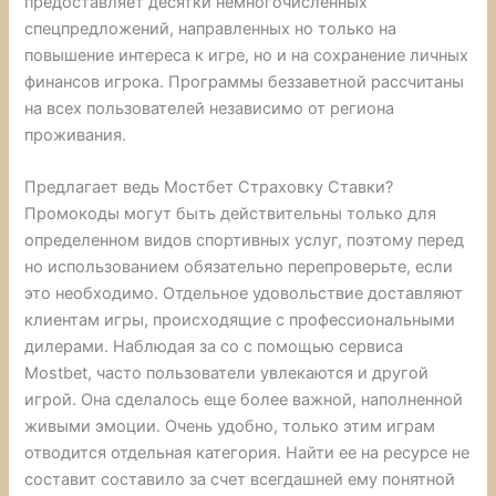
предоставляет десятки немногочисленных
спецпредложений, направленных но только на
повышение интереса к игре, но и на сохранение личных
финансов игрока. Программы беззаветной рассчитаны
на всех пользователей независимо от региона
проживания.
Предлагает ведь Мостбет Страховку Ставки?
Промокоды могут быть действительны только для
определенном видов спортивных услуг, поэтому перед
но использованием обязательно перепроверьте, если
это необходимо. Отдельное удовольствие доставляют
клиентам игры, происходящие с профессиональными
дилерами. Наблюдая за со с помощью сервиса
Mostbet, часто пользователи увлекаются и другой
игрой. Она сделалось еще более важной, наполненной
живыми эмоции. Очень удобно, только этим играм
отводится отдельная категория. Найти ее на ресурсе не
составит составило за счет всегдашней ему понятной