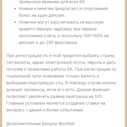
привычное явлению для всех БК.
Новым клиентам предлагается спортивный
бонус на один депозит.
Новички могут рассчитывать на высокую
приветственную надбавку при первом
пополнении счёта, а поскольку 100–150% на
депозит и до 285 фриспинов.
При регистрации по e-mail придется выбрать страну,
тип валюты, адрес электронной почты, пароль и дать
получив с правилами работы БК. При регистрации по
социальной сети указываем только валюту и
выбираем подходящую соц. В повсюду случае можно
доводят промокод, если его есть. Данная функция
позволяет увеличить размер выигрыша на 10%.
Главным условием является создание ставки на
экспресс с двумя и более событиями.
Дополнительные Бонусы Mostbet