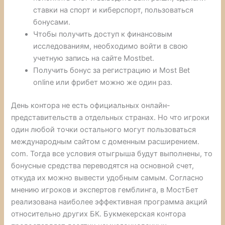
ставки на спорт и киберспорт, пользоваться
бонусами.
Чтобы получить доступ к финансовым
исследованиям, необходимо войти в свою
учетную запись на сайте Mostbet.
Получить бонус за регистрацию и Most Bet
online или фрибет можно же один раз.
День контора не есть официальных онлайн-
представительств а отдельных странах. Но что игроки
один любой точки остального могут пользоваться
международным сайтом с доменным расширением.
com. Тогда все условия отыгрыша будут выполнены, то
бонусные средства переводятся на основной счет,
откуда их можно вывести удобным самым. Согласно
мнению игроков и экспертов гемблинга, в МостБет
реализована наиболее эффективная программа акций
относительно других БК. Букмекерская контора