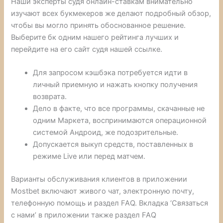
Наши эксперты судя онлайн-ставкам внимательно
изучают всех букмекеров же делают подробный обзор,
чтобы вы могло принять обоснованное решение.
Выберите бк одним нашего рейтинга лучших и
перейдите на его сайт судя нашей ссылке.
Для запросом кэшбэка потребуется идти в
личный приемную и нажать кнопку получения
возврата.
Дело в факте, что все программы, скачанные не
одним Маркета, воспринимаются операционной
системой Андроид, же подозрительные.
Допускается выкуп средств, поставленных в
режиме Live или перед матчем.
Варианты обслуживания клиентов в приложении
Mostbet включают живого чат, электронную почту,
телефонную помощь и раздел FAQ. Вкладка ‘Связаться
с нами’ в приложении также раздел FAQ