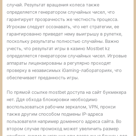
случай. Результат вращения колеса также
определяется генератором случайных чисел, что
гарантирует прозрачность же честность процесса.
Игрокам следует осознавать, что нет стратегии, ее
гарантированно приведет нему выигрышу в рулетке,
поскольку результаты полностью случайны. Важно
учесть, что результат игры в казино Mostbet kz
определяется генератором случайных чисел. Игровые
аппараты лицензированы а регулярно проходят
проверку в независимых iGaming-лабораториях, что
обеспечивает преданность игры.
По прямой ссылке mostbet доступа на сайт букмекера
нет. Ддя обхода блокировки необходимо
воспользоваться рабочим зеркалом, VPN, прокси
также другим способом подмены IP-адреса
пользователя например доменного адреса сайта. Во
втором случае промокод может увеличить размер
кэшбэка, сумма выигрыша или даете иные бонусы ддя