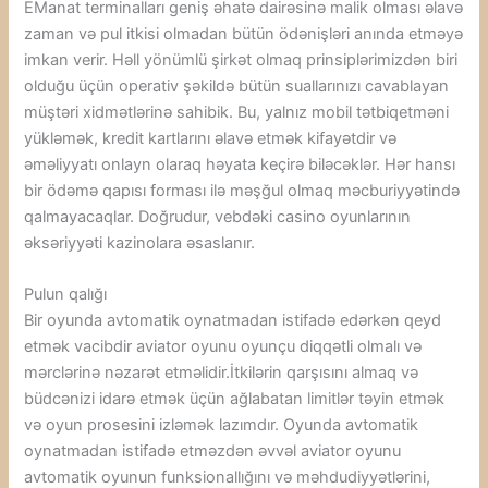
EManat terminalları geniş əhatə dairəsinə malik olması əlavə
zaman və pul itkisi olmadan bütün ödənişləri anında etməyə
imkan verir. Həll yönümlü şirkət olmaq prinsiplərimizdən biri
olduğu üçün operativ şəkildə bütün suallarınızı cavablayan
müştəri xidmətlərinə sahibik. Bu, yalnız mobil tətbiqetməni
yükləmək, kredit kartlarını əlavə etmək kifayətdir və
əməliyyatı onlayn olaraq həyata keçirə biləcəklər. Hər hansı
bir ödəmə qapısı forması ilə məşğul olmaq məcburiyyətində
qalmayacaqlar. Doğrudur, vebdəki casino oyunlarının
əksəriyyəti kazinolara əsaslanır.
Pulun qalığı
Bir oyunda avtomatik oynatmadan istifadə edərkən qeyd
etmək vacibdir aviator oyunu oyunçu diqqətli olmalı və
mərclərinə nəzarət etməlidir.İtkilərin qarşısını almaq və
büdcənizi idarə etmək üçün ağlabatan limitlər təyin etmək
və oyun prosesini izləmək lazımdır. Oyunda avtomatik
oynatmadan istifadə etməzdən əvvəl aviator oyunu
avtomatik oyunun funksionallığını və məhdudiyyətlərini,