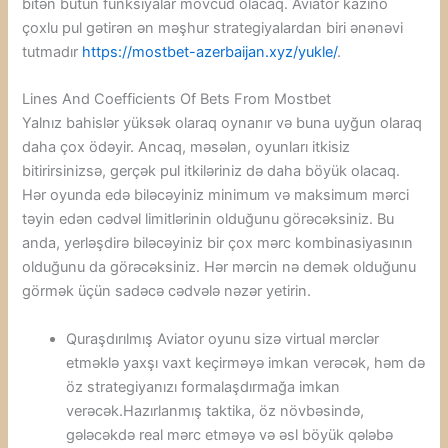
bitən bütün funksiyalar mövcud olacaq. Aviator kazino
çoxlu pul gətirən ən məşhur strategiyalardan biri ənənəvi
tutmadır
https://mostbet-azerbaijan.xyz/yukle/
.
Lines And Coefficients Of Bets From Mostbet
Yalnız bahislər yüksək olaraq oynanır və buna uyğun olaraq
daha çox ödəyir. Ancaq, məsələn, oyunları itkisiz
bitirirsinizsə, gerçək pul itkiləriniz də daha böyük olacaq.
Hər oyunda edə biləcəyiniz minimum və maksimum mərci
təyin edən cədvəl limitlərinin olduğunu görəcəksiniz. Bu
anda, yerləşdirə biləcəyiniz bir çox mərc kombinasiyasının
olduğunu da görəcəksiniz. Hər mərcin nə demək olduğunu
görmək üçün sadəcə cədvələ nəzər yetirin.
Quraşdırılmış Aviator oyunu sizə virtual mərclər
etməklə yaxşı vaxt keçirməyə imkan verəcək, həm də
öz strategiyanızı formalaşdırmağa imkan
verəcək.Hazırlanmış taktika, öz növbəsində,
gələcəkdə real mərc etməyə və əsl böyük qələbə