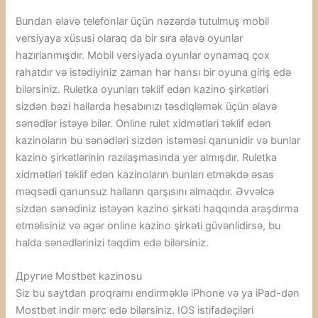
Bundan əlavə telefonlar üçün nəzərdə tutulmuş mobil
versiyaya xüsusi olaraq da bir sıra əlavə oyunlar
hazırlanmışdır. Mobil versiyada oyunlar oynamaq çox
rahatdır və istədiyiniz zaman hər hansı bir oyuna giriş edə
bilərsiniz. Ruletka oyunları təklif edən kazino şirkətləri
sizdən bəzi hallarda hesabınızı təsdiqləmək üçün əlavə
sənədlər istəyə bilər. Online rulet xidmətləri təklif edən
kazinoların bu sənədləri sizdən istəməsi qanunidir və bunlar
kazino şirkətlərinin razılaşmasında yer almışdır. Ruletka
xidmətləri təklif edən kazinoların bunları etməkdə əsas
məqsədi qanunsuz halların qarşısını almaqdır. Əvvəlcə
sizdən sənədiniz istəyən kazino şirkəti haqqında araşdırma
etməlisiniz və əgər online kazino şirkəti güvənlidirsə, bu
halda sənədlərinizi təqdim edə bilərsiniz.
Другие Mostbet kazinosu
Siz bu saytdan proqramı endirməklə iPhone və ya iPad-dən
Mostbet indir mərc edə bilərsiniz. IOS istifadəçiləri