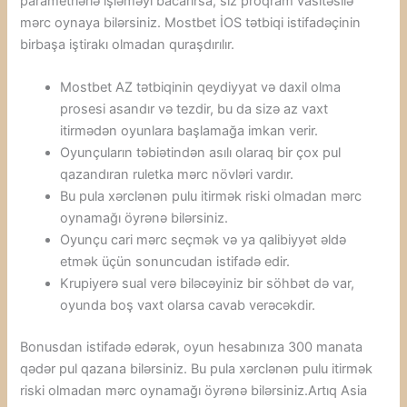
parametrlərlə işləməyi bacarırsa, siz proqram vasitəsilə
mərc oynaya bilərsiniz. Mostbet İOS tətbiqi istifadəçinin
birbaşa iştirakı olmadan quraşdırılır.
Mostbet AZ tətbiqinin qeydiyyat və daxil olma
prosesi asandır və tezdir, bu da sizə az vaxt
itirmədən oyunlara başlamağa imkan verir.
Oyunçuların təbiətindən asılı olaraq bir çox pul
qazandıran ruletka mərc növləri vardır.
Bu pula xərclənən pulu itirmək riski olmadan mərc
oynamağı öyrənə bilərsiniz.
Oyunçu cari mərc seçmək və ya qalibiyyət əldə
etmək üçün sonuncudan istifadə edir.
Krupiyerə sual verə biləcəyiniz bir söhbət də var,
oyunda boş vaxt olarsa cavab verəcəkdir.
Bonusdan istifadə edərək, oyun hesabınıza 300 manata
qədər pul qazana bilərsiniz. Bu pula xərclənən pulu itirmək
riski olmadan mərc oynamağı öyrənə bilərsiniz.Artıq Asia