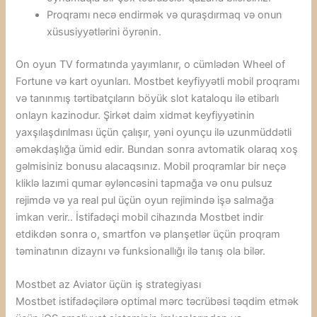
Proqramı necə endirmək və quraşdırmaq və onun
xüsusiyyətlərini öyrənin.
On oyun TV formatında yayımlanır, o cümlədən Wheel of
Fortune və kart oyunları. Mostbet keyfiyyətli mobil proqramı
və tanınmış tərtibatçıların böyük slot kataloqu ilə etibarlı
onlayn kazinodur. Şirkət daim xidmət keyfiyyətinin
yaxşılaşdırılması üçün çalışır, yəni oyunçu ilə uzunmüddətli
əməkdaşlığa ümid edir. Bundan sonra avtomatik olaraq xoş
gəlmisiniz bonusu alacaqsınız. Mobil proqramlar bir neçə
kliklə lazımi qumar əyləncəsini tapmağa və onu pulsuz
rejimdə və ya real pul üçün oyun rejimində işə salmağa
imkan verir.. İstifadəçi mobil cihazında Mostbet indir
etdikdən sonra o, smartfon və planşetlər üçün proqram
təminatının dizaynı və funksionallığı ilə tanış ola bilər.
Mostbet az Aviator üçün iş strategiyası
Mostbet istifadəçilərə optimal mərc təcrübəsi təqdim etmək