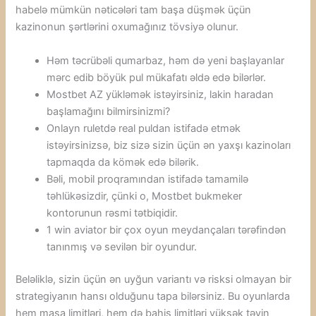
habelə mümkün nəticələri tam başa düşmək üçün
kazinonun şərtlərini oxumağınız tövsiyə olunur.
Həm təcrübəli qumarbaz, həm də yeni başlayanlar
mərc edib böyük pul mükafatı əldə edə bilərlər.
Mostbet AZ yükləmək istəyirsiniz, lakin haradan
başlamağını bilmirsinizmi?
Onlayn ruletdə real puldan istifadə etmək
istəyirsinizsə, biz sizə sizin üçün ən yaxşı kazinoları
tapmaqda da kömək edə bilərik.
Bəli, mobil proqramından istifadə tamamilə
təhlükəsizdir, çünki o, Mostbet bukmeker
kontorunun rəsmi tətbiqidir.
1 win aviator bir çox oyun meydançaları tərəfindən
tanınmış və sevilən bir oyundur.
Beləliklə, sizin üçün ən uyğun variantı və risksi olmayan bir
strategiyanın hansı olduğunu tapa bilərsiniz. Bu oyunlarda
hem masa limitləri, hem də bahis limitləri yüksək təyin