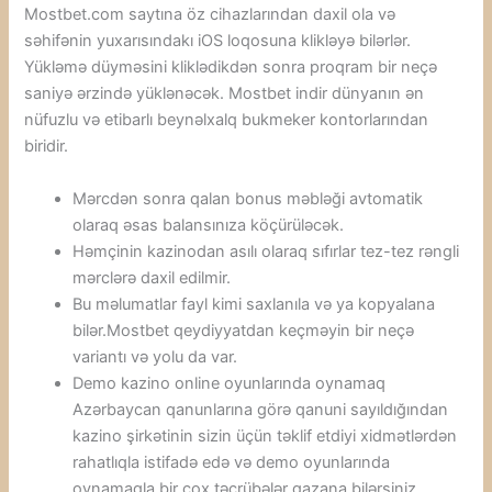
Mostbet.com saytına öz cihazlarından daxil ola və
səhifənin yuxarısındakı iOS loqosuna klikləyə bilərlər.
Yükləmə düyməsini kliklədikdən sonra proqram bir neçə
saniyə ərzində yüklənəcək. Mostbet indir dünyanın ən
nüfuzlu və etibarlı beynəlxalq bukmeker kontorlarından
biridir.
Mərcdən sonra qalan bonus məbləği avtomatik
olaraq əsas balansınıza köçürüləcək.
Həmçinin kazinodan asılı olaraq sıfırlar tez-tez rəngli
mərclərə daxil edilmir.
Bu məlumatlar fayl kimi saxlanıla və ya kopyalana
bilər.Mostbet qeydiyyatdan keçməyin bir neçə
variantı və yolu da var.
Demo kazino online oyunlarında oynamaq
Azərbaycan qanunlarına görə qanuni sayıldığından
kazino şirkətinin sizin üçün təklif etdiyi xidmətlərdən
rahatlıqla istifadə edə və demo oyunlarında
oynamaqla bir çox təcrübələr qazana bilərsiniz.