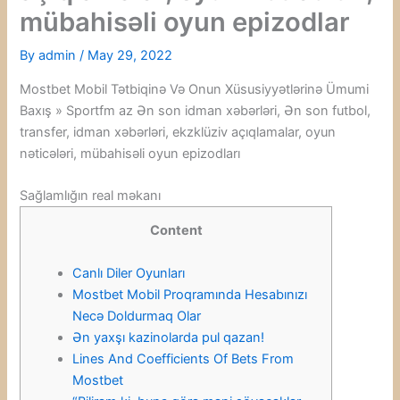
mübahisəli oyun epizodlar
By
admin
/
May 29, 2022
Mostbet Mobil Tətbiqinə Və Onun Xüsusiyyətlərinə Ümumi
Baxış » Sportfm az Ən son idman xəbərləri, Ən son futbol,
transfer, idman xəbərləri, ekzklüziv açıqlamalar, oyun
nəticələri, mübahisəli oyun epizodları
Sağlamlığın real məkanı
Content
Canlı Diler Oyunları
Mostbet Mobil Proqramında Hesabınızı
Necə Doldurmaq Olar
Ən yaxşı kazinolarda pul qazan!
Lines And Coefficients Of Bets From
Mostbet