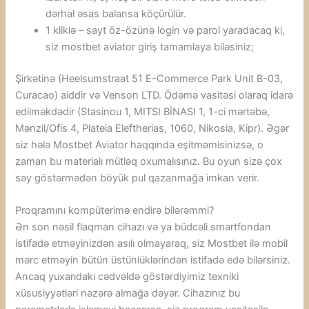
dərhal əsas balansa köçürülür.
1 kliklə – sayt öz-özünə login və parol yaradacaq ki,
siz mostbet aviator giriş tamamlaya biləsiniz;
Şirkətinə (Heelsumstraat 51 E-Commerce Park Unit B-03,
Curacao) aiddir və Venson LTD. Ödəmə vasitəsi olaraq idarə
edilməkdədir (Stasinou 1, MITSI BİNASI 1, 1-ci mərtəbə,
Mənzil/Ofis 4, Plateia Eleftherias, 1060, Nikosia, Kipr). Əgər
siz hələ Mostbet Aviator haqqında eşitməmisinizsə, o
zaman bu materialı mütləq oxumalısınız. Bu oyun sizə çox
səy göstərmədən böyük pul qazanmağa imkan verir.
Proqramını kompüterimə endirə bilərəmmi?
Ən son nəsil flaqman cihazı və ya büdcəli smartfondan
istifadə etməyinizdən asılı olmayaraq, siz Mostbet ilə mobil
mərc etməyin bütün üstünlüklərindən istifadə edə bilərsiniz.
Ancaq yuxarıdakı cədvəldə göstərdiyimiz texniki
xüsusiyyətləri nəzərə almağa dəyər. Cihazınız bu