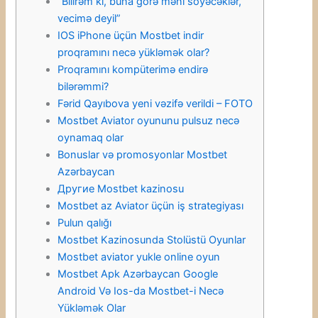
“Bilirəm ki, buna görə məni söyəcəklər,
vecimə deyil”
IOS iPhone üçün Mostbet indir
proqramını necə yükləmək olar?
Proqramını kompüterimə endirə
bilərəmmi?
Fərid Qayıbova yeni vəzifə verildi – FOTO
Mostbet Aviator oyununu pulsuz necə
oynamaq olar
Bonuslar və promosyonlar Mostbet
Azərbaycan
Другие Mostbet kazinosu
Mostbet az Aviator üçün iş strategiyası
Pulun qalığı
Mostbet Kazinosunda Stolüstü Oyunlar
Mostbet aviator yukle online oyun
Mostbet Apk Azərbaycan Google
Android Və Ios-da Mostbet-i Necə
Yükləmək Olar