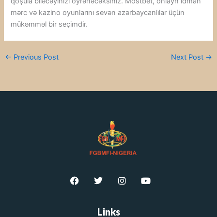
qoşula biləcəyinizi öyrənəcəksiniz. Mostbet, onlayn idman
mərc və kazino oyunlarını sevən azərbaycanlılar üçün
mükəmməl bir seçimdir.
←
Previous Post
Next Post
→
F
T
I
Y
a
w
n
o
c
i
s
u
e
t
t
t
b
t
a
u
Links