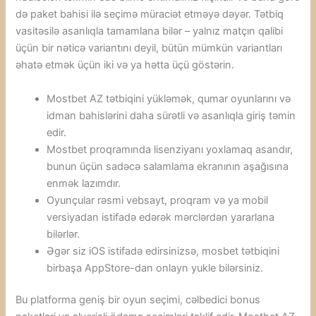
də paket bahisi ilə seçimə müraciət etməyə dəyər. Tətbiq
vasitəsilə asanlıqla tamamlana bilər – yalnız matçın qalibi
üçün bir nəticə variantını deyil, bütün mümkün variantları
əhatə etmək üçün iki və ya hətta üçü göstərin.
Mostbet AZ tətbiqini yükləmək, qumar oyunlarını və
idman bahislərini daha sürətli və asanlıqla giriş təmin
edir.
Mostbet proqramında lisenziyanı yoxlamaq asandır,
bunun üçün sadəcə salamlama ekranının aşağısına
enmək lazımdır.
Oyunçular rəsmi vebsayt, proqram və ya mobil
versiyadan istifadə edərək mərclərdən yararlana
bilərlər.
Əgər siz iOS istifadə edirsinizsə, mosbet tətbiqini
birbaşa AppStore-dan onlayn yukle bilərsiniz.
Bu platforma geniş bir oyun seçimi, cəlbedici bonus