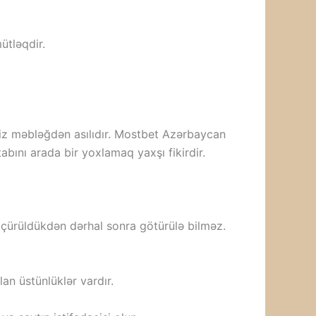
ütləqdir.
iniz məbləğdən asılıdır. Mostbet Azərbaycan
ını arada bir yoxlamaq yaxşı fikirdir.
köçürüldükdən dərhal sonra götürülə bilməz.
lan üstünlüklər vardır.