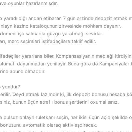
avə oyunlar hazırlanmışdır.
 yaradıldığı andan etibarən 7 gün ərzində depozit etmək m
onlayn kazino kataloqunun zirvəsində möhkəm dayanır.
 domeni işə salmaqla güzgü yaratmağı sevirlər.
, mərc seçimləri istifadəçilərə təklif edilir.
fadəçilər yararlana bilər. Kompensasiyanın məbləği itirdiy
əlumatı dayanmadan yeniləyir. Buna görə də Kampaniyalar tab
ərinə abunə olmaqdır.
s yoxdur?
verilir. Qeyd etmək lazımdır ki, ilk depozit bonusu hesaba 
niz, bunun üçün ətraflı bonus şərtlərini oxumalısınız.
də pulsuz onlayn ruletkanı seçin, hər ikisi üçün açıq şəkildə o
bonusunu avtomatik olaraq aktivləşdirəcək.