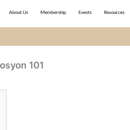
About Us
Membership
Events
Resources
osyon 101