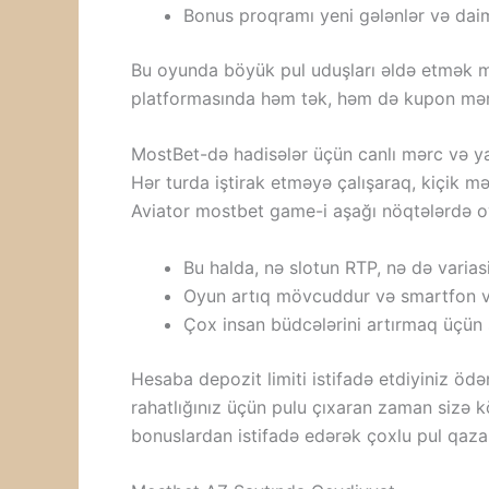
Bonus proqramı yeni gələnlər və daimi
Bu oyunda böyük pul uduşları əldə etmək mü
platformasında həm tək, həm də kupon mə
MostBet-də hadisələr üçün canlı mərc və y
Hər turda iştirak etməyə çalışaraq, kiçik 
Aviator mostbet game-i aşağı nöqtələrdə o
Bu halda, nə slotun RTP, nə də varias
Oyun artıq mövcuddur və smartfon və 
Çox insan büdcələrini artırmaq üçün 
Hesaba depozit limiti istifadə etdiyiniz ödə
rahatlığınız üçün pulu çıxaran zaman sizə 
bonuslardan istifadə edərək çoxlu pul qaza