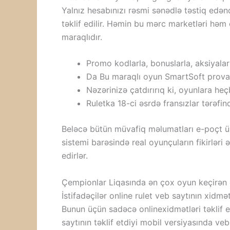
Yalnız hesabınızı rəsmi sənədlə təstiq edənd
təklif edilir. Həmin bu mərc marketləri həm
maraqlıdır.
Promo kodlarla, bonuslarla, aksiyalar
Da Bu maraqlı oyun SmartSoft provayd
Nəzərinizə çatdırırıq ki, oyunlara he
Ruletka 18-ci əsrdə fransızlar tərəfind
Beləcə bütün müvafiq məlumatları e-poçt 
sistemi barəsində real oyunçuların fikirlər
edirlər.
Çempionlar Liqasında ən çox oyun keçirən
İstifadəçilər online rulet veb saytının xidm
Bunun üçün sadəcə onlinexidmətləri təklif e
saytının təklif etdiyi mobil versiyasında v