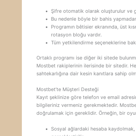
Şifre otomatik olarak oluşturulur ve gi
Bu nedenle böyle bir bahis yapmadan 
Programın bêtisier ekranında, üst kıs
rotasyon bloğu vardır.
Tüm yetkilendirme seçeneklerine bak
Ortaklı programı ise diğer iki sitede bulun
Mostbet rakiplerinin ilerisinde bir sitedir
sahtekarlığına dair kesin kanıtlara sahip ol
Mostbet’te Müşteri Desteği
Kayıt şeklinize göre telefon ve email adresi
bilgileriniz vermeniz gerekmektedir. Mostb
doğrulamak için gereklidir. Örneğin, bir oyu
Sosyal ağlardaki hesaba kaydolmak, k