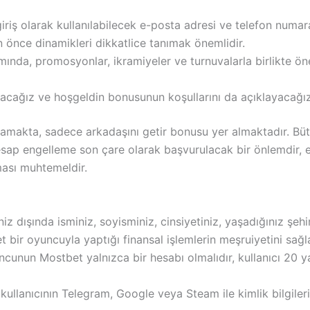
riş olarak kullanılabilecek e-posta adresi ve telefon numarası
önce dinamikleri dikkatlice tanımak önemlidir.
mında, promosyonlar, ikramiyeler ve turnuvalarla birlikte öne
acağız ve hoşgeldin bonusunun koşullarını da açıklayacağız
mamakta, sadece arkadaşını getir bonusu yer almaktadır. Bü
. Hesap engelleme son çare olarak başvurulacak bir önlemdir
ması muhtemeldir.
niz dışında isminiz, soyisminiz, cinsiyetiniz, yaşadığınız şe
et bir oyuncuyla yaptığı finansal işlemlerin meşruiyetini s
ncunun Mostbet yalnızca bir hesabı olmalıdır, kullanıcı 20 y
ullanıcının Telegram, Google veya Steam ile kimlik bilgiler