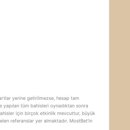
rtlar yerine getirilmezse, hesap tam
 ve yapılan tüm bahisleri oynadıktan sonra
ahisler için birçok etkinlik mevcuttur, büyük
gelen referanslar yer almaktadır. MostBet’in