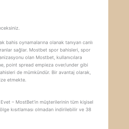
eceksiniz.
arak bahis oynamalarına olanak tanıyan canlı
anlar sağlar. Mostbet spor bahisleri, spor
ganizasyonu olan Mostbet, kullanıcılara
line, point spread empieza over/under gibi
ahisleri de mümkündür. Bir avantaj olarak,
mize etmekte.
Evet – MostBet’in müşterilerinin tüm kişisel
bölge kısıtlaması olmadan indirilebilir ve 38