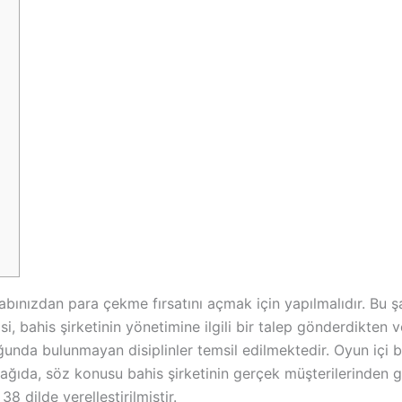
ınızdan para çekme fırsatını açmak için yapılmalıdır. Bu şa
isi, bahis şirketinin yönetimine ilgili bir talep gönderdikten
çoğunda bulunmayan disiplinler temsil edilmektedir. Oyun içi b
Aşağıda, söz konusu bahis şirketinin gerçek müşterilerinden 
8 dilde yerelleştirilmiştir.