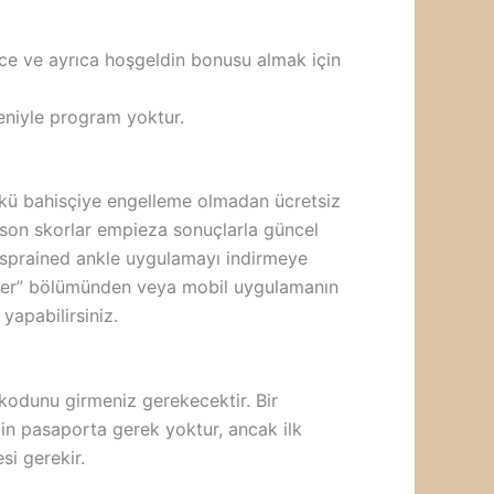
ce ve ayrıca hoşgeldin bonusu almak için
deniyle program yoktur.
nkü bahisçiye engelleme olmadan ücretsiz
e son skorlar empieza sonuçlarla güncel
m sprained ankle uygulamayı indirmeye
şiler” bölümünden veya mobil uygulamanın
apabilirsiniz.
 kodunu girmeniz gerekecektir. Bir
n pasaporta gerek yoktur, ancak ilk
si gerekir.