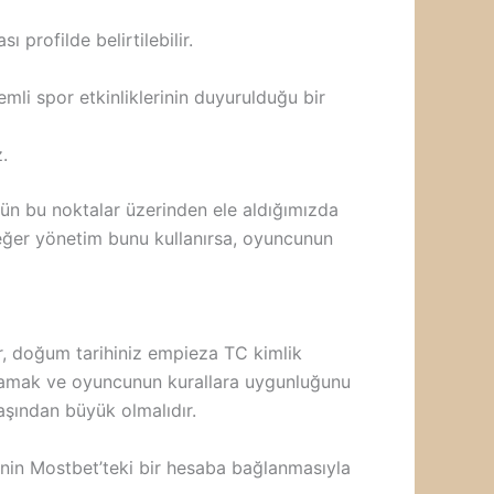
 profilde belirtilebilir.
mli spor etkinliklerinin duyurulduğu bir
.
tün bu noktalar üzerinden ele aldığımızda
, eğer yönetim bunu kullanırsa, oyuncunun
hir, doğum tarihiniz empieza TC kimlik
ağlamak ve oyuncunun kurallara uygunluğunu
aşından büyük olmalıdır.
inin Mostbet’teki bir hesaba bağlanmasıyla