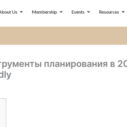
About Us
Membership
Events
Resources
рументы планирования в 2
dly