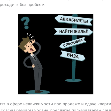
роходить без проблем.
ят в сфере недвижимости при продаже и сдаче кварти
 совсем базовом уровне, предлагая пользователям сам