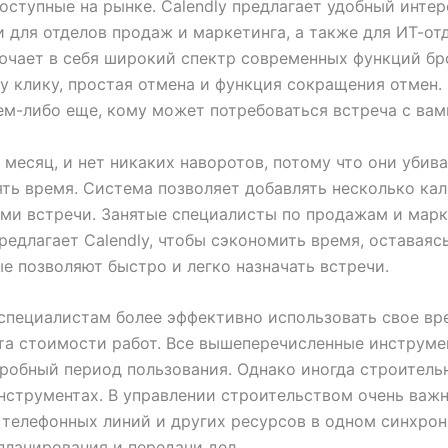
доступные на рынке. Calendly предлагает удобный инт
 для отделов продаж и маркетинга, а также для ИТ-от
лючает в себя широкий спектр современных функций бр
 клику, простая отмена и функция сокращения отмен.
ем-либо еще, кому может потребоваться встреча с вам
в месяц, и нет никаких наворотов, потому что они убива
ть время. Система позволяет добавлять несколько ка
ями встречи. Занятые специалисты по продажам и марк
редлагает Calendly, чтобы сэкономить время, оставая
е позволяют быстро и легко назначать встречи.
специалистам более эффективно использовать свое вре
ета стоимости работ. Все вышеперечисленные инструм
пробный период пользования. Однако иногда строитель
нструментах. В управлении строительством очень важ
, телефонных линий и других ресурсов в одном синхро
планирования и передачи дел.