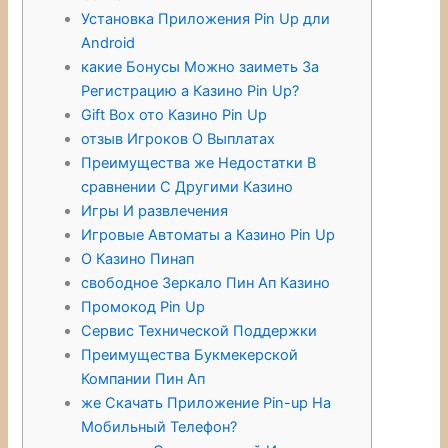
Установка Приложения Pin Up дли
Android
какие Бонусы Можно заиметь За
Регистрацию а Казино Pin Up?
Gift Box ото Казино Pin Up
отзыв Игроков О Выплатах
Преимущества же Недостатки В
сравнении С Другими Казино
Игры И развлечения
Игровые Автоматы а Казино Pin Up
О Казино Пинап
свободное Зеркало Пин Ап Казино
Промокод Pin Up
Сервис Технической Поддержки
Преимущества Букмекерской
Компании Пин Ап
же Скачать Приложение Pin-up На
Мобильный Телефон?