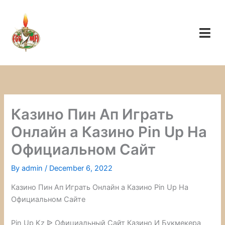
Skip
to
content
Казино Пин Ап Играть
Онлайн а Казино Pin Up На
Официальном Сайт
By
admin
/
December 6, 2022
Казино Пин Ап Играть Онлайн а Казино Pin Up На
Официальном Сайте
Pin Up Kz ᐉ Официальный Сайт Казино И Букмекера