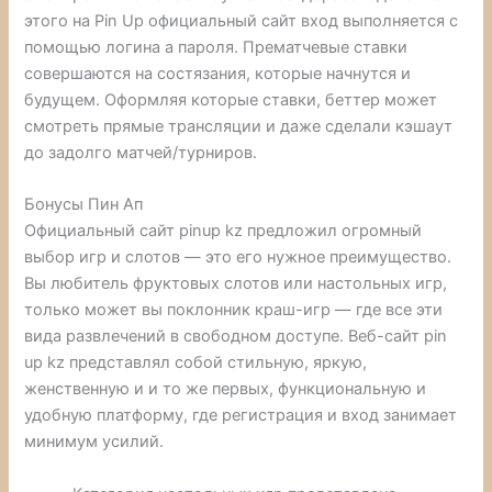
этого на Pin Up официальный сайт вход выполняется с
помощью логина а пароля. Прематчевые ставки
совершаются на состязания, которые начнутся и
будущем. Оформляя которые ставки, беттер может
смотреть прямые трансляции и даже сделали кэшаут
до задолго матчей/турниров.
Бонусы Пин Ап
Официальный сайт pinup kz предложил огромный
выбор игр и слотов — это его нужное преимущество.
Вы любитель фруктовых слотов или настольных игр,
только может вы поклонник краш-игр — где все эти
вида развлечений в свободном доступе. Веб-сайт pin
up kz представлял собой стильную, яркую,
женственную и и то же первых, функциональную и
удобную платформу, где регистрация и вход занимает
минимум усилий.