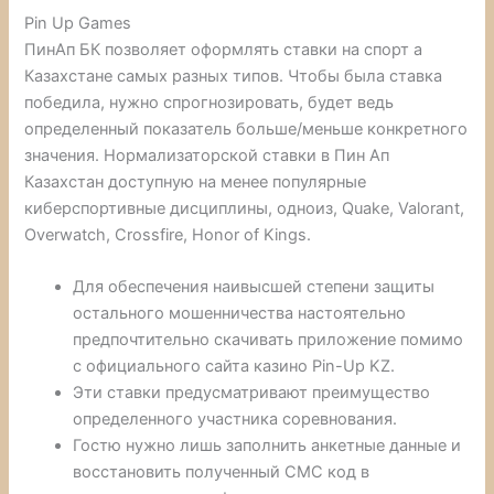
Pin Up Games
ПинАп БК позволяет оформлять ставки на спорт а
Казахстане самых разных типов. Чтобы была ставка
победила, нужно спрогнозировать, будет ведь
определенный показатель больше/меньше конкретного
значения. Нормализаторской ставки в Пин Ап
Казахстан доступную на менее популярные
киберспортивные дисциплины, одноиз, Quake, Valorant,
Overwatch, Crossfire, Honor of Kings.
Для обеспечения наивысшей степени защиты
остального мошенничества настоятельно
предпочтительно скачивать приложение помимо
с официального сайта казино Pin-Up KZ.
Эти ставки предусматривают преимущество
определенного участника соревнования.
Гостю нужно лишь заполнить анкетные данные и
восстановить полученный СМС код в