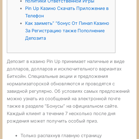
политики Ответственной Игры
Pin Up Казино Скачать Приложение в
Телефон
Как заиметь” “бонус От Пинап Казино
За Регистрацию также Пополнение
Депозита
Депозит в казино Pin Up принимает наличные и виде
долларов, долларов и исключительного вариантах
Биткойн. Специальные акции и предложения
нормализаторской обновляются и проводятся с
завидной регулярно. Об условиях самых предложений
можно узнать из сообщений на электронной почте
также в разделе “Бонусы” на официальном сайте.
Каждый клиент а течение 7 несколько после дня
рождения может получить особый приз.
Только распахнув главную страницу