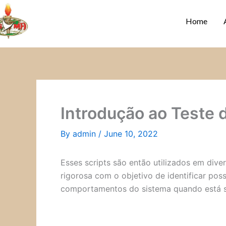
Skip
to
Home
content
Introdução ao Teste 
By
admin
/
June 10, 2022
Esses scripts são então utilizados em dive
rigorosa com o objetivo de identificar pos
comportamentos do sistema quando está so