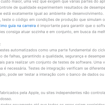
custo maior, uma vez que exigem que várias partes do apl
ontrole de qualidade experimentem resultados de desempenh
de está exatamente igual ao ambiente de desenvolvimento
, teste o código em condições de produção que simulam o
imo guia na carreira
é importante para garantir que o soft
s consiga atuar sozinha e em conjunto, em busca da melho
:
 testes automatizados como uma parte fundamental do cicl
de falhas, garantindo a qualidade, segurança e desempenh
ais para realizar um conjunto de testes de software. Uma v
é necessária. Testes de integração verificam se diferent
plo, pode ser testar a interação com o banco de dados ou
abricados pela Apple, ou sites independentes não control
ndosso.
cutados novamente até que todos os erros sejam corrigidos