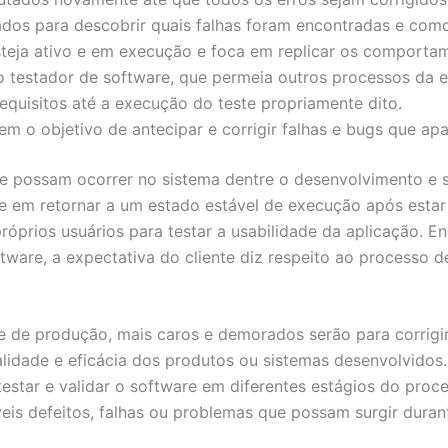
ados para descobrir quais falhas foram encontradas e como
steja ativo e em execução e foca em replicar os comporta
o testador de software, que permeia outros processos da 
quisitos até a execução do teste propriamente dito.
m o objetivo de antecipar e corrigir falhas e bugs que ap
e possam ocorrer no sistema dentre o desenvolvimento e s
re em retornar a um estado estável de execução após esta
óprios usuários para testar a usabilidade da aplicação. E
tware, a expectativa do cliente diz respeito ao processo d
 de produção, mais caros e demorados serão para corrigir
alidade e eficácia dos produtos ou sistemas desenvolvidos.
tar e validar o software em diferentes estágios do proce
íveis defeitos, falhas ou problemas que possam surgir duran