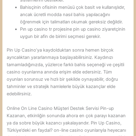
Bahisçinin ofisinin menüsü çok basit ve kullanışlıdır,
ancak ücretli modda nasıl bahis yapılacağını
öğrenmek için talimatları okumak gereksiz değildir.
Pın up casino tr projesine pin up casino ziyaretçinin
uygun bir afin de birimi seçmesi gerekir.
Pin Up Casino’ya kaydolduktan sonra hemen birçok
ayrıcalıktan yararlanmaya başlayabilirsiniz. Kaydınızı
tamamladığınızda, yüzlerce farklı bahis seçeneği ve çeşitli
casino oyunlarına anında erişim elde edersiniz. Tüm
oyunları sorunsuz ve hızlı bir şekilde oynayabilir, doğru
tahminler ve stratejik hamlelerle büyük kazançlar elde
edebilirsiniz.
Online On Line Casino Müşteri Destek Servisi Pin-up
Kazanan, etkinliğin sonunda ahora en çok parayı kazanan
ya da sobre büyük kazancı yakalayandır. Pin Up Casino,
Türkiye’deki en faydal? on-line casino oyunlarıyla heyecanı