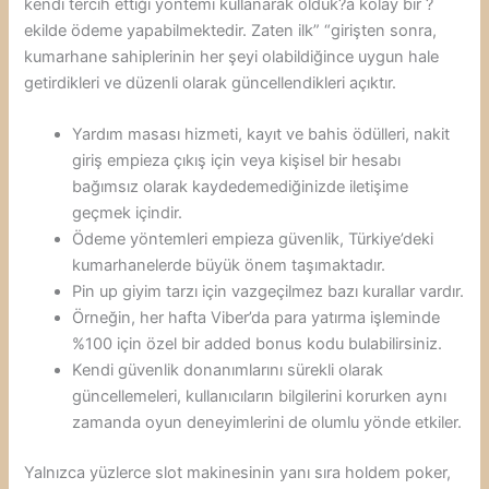
kendi tercih ettiği yöntemi kullanarak olduk?a kolay bir ?
ekilde ödeme yapabilmektedir. Zaten ilk” “girişten sonra,
kumarhane sahiplerinin her şeyi olabildiğince uygun hale
getirdikleri ve düzenli olarak güncellendikleri açıktır.
Yardım masası hizmeti, kayıt ve bahis ödülleri, nakit
giriş empieza çıkış için veya kişisel bir hesabı
bağımsız olarak kaydedemediğinizde iletişime
geçmek içindir.
Ödeme yöntemleri empieza güvenlik, Türkiye’deki
kumarhanelerde büyük önem taşımaktadır.
Pin up giyim tarzı için vazgeçilmez bazı kurallar vardır.
Örneğin, her hafta Viber’da para yatırma işleminde
%100 için özel bir added bonus kodu bulabilirsiniz.
Kendi güvenlik donanımlarını sürekli olarak
güncellemeleri, kullanıcıların bilgilerini korurken aynı
zamanda oyun deneyimlerini de olumlu yönde etkiler.
Yalnızca yüzlerce slot makinesinin yanı sıra holdem poker,