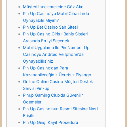
Müşteri Incelemelerine Göz Atın
Pin Up Casino’yu Mobil Cihazlarda
Oynayabilir Miyim?
Pin Up Bet Casino Sah Sitesi
Pin Up Casino Giriş : Bahis Siteleri
Arasında En İyi Seçenek
Mobil Uygulama Ile Pin Number Up
Casinoyu Android Ve Iphone’da
Oynayabilirsiniz
Pin Up Casino’dan Para
Kazanabileceğiniz Ücretsiz Piyango
Online Online Casino Müşteri Destek
Servisi Pin-up
Pinup Gaming Club’da Güvenilir
Ödemeler
Pin Up Casino’nun Resmi Sitesine Nasıl
Erişilir
Pin Up Giriş: Kayıt Prosedürü