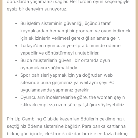
doruklarda yaşamanızı sağlar. Her türden oyun seçeneğiyle,
eşsiz bir deneyim sunuyoruz.
Bu işletim sisteminin güvenliği, üçüncü taraf
kaynaklardan herhangi bir program ve oyun indirmek
için ek izinlerin verilmesi gerektiği anlamına gelir.
Türkiye’den oyuncular yerel pra biriminde ödeme
yapabilir ve dönüştürmeyi unutabilirler.
Bu da müşterilerin güvenli bir ortamda oyun
oynamalarını sağlamaktadır.
Spor bahisleri yapmak için ya doğrudan web
sitesinde buna geçmeniz ya weil aynı şeyi PC
uygulamasında yapmanız gerekir.
Oyuncuların incelemelerine göre, the woman şeyin
istikrarlı empieza uzun süre çalıştığını söyleyebiliriz.
Pin Up Gambling Club’da kazanılan ödüllerin çekilme hızı,
seçtiğiniz ödeme sistemine bağlıdır. Para banka kartlarına
birkaç gün içinde, elektronik cüzdanlara ise en fazla birkaç