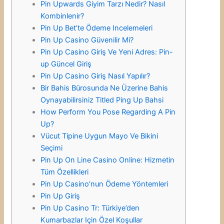
Pin Upwards Giyim Tarzı Nedir? Nasıl
Kombinlenir?
Pin Up Bet’te Ödeme Incelemeleri
Pin Up Casino Güvenilir Mi?
Pin Up Casino Giriş Ve Yeni Adres: Pin-
up Güncel Giriş
Pin Up Casino Giriş Nasıl Yapılır?
Bir Bahis Bürosunda Ne Üzerine Bahis
Oynayabilirsiniz Titled Ping Up Bahsi
How Perform You Pose Regarding A Pin
Up?
Vücut Tipine Uygun Mayo Ve Bikini
Seçimi
Pin Up On Line Casino Online: Hizmetin
Tüm Özellikleri
Pin Up Casino’nun Ödeme Yöntemleri
Pin Up Giriş
Pin Up Casino Tr: Türkiye’den
Kumarbazlar Için Özel Koşullar