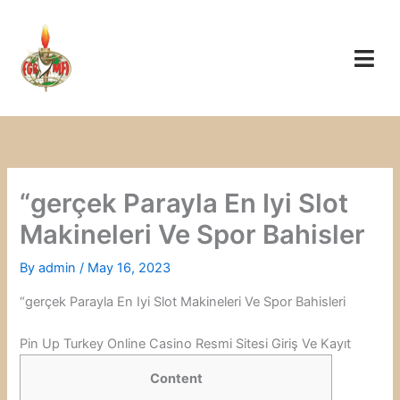
Skip
to
content
“gerçek Parayla En Iyi Slot
Makineleri Ve Spor Bahisler
By
admin
/
May 16, 2023
“gerçek Parayla En Iyi Slot Makineleri Ve Spor Bahisleri
Pin Up Turkey Online Casino Resmi Sitesi Giriş Ve Kayıt
Content