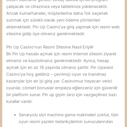
çalışacak ve cihazınıza veya tabletinize yüklenecektir.
Ancak kumarhaneler, müşterilerine daha ?ok seçenek
sunmak için sürekli olarak yeni ödeme yöntemleri
eklemektedir. Pin Up Casino’ya giriş yapmak için resmi web
sitesine gidip üye olmanız gerekmektedir.
Pin Up Casino’nun Resmi Sitesine Nasıl Erişilir
Bir Pin Up hesabı açmak için resmi internet sitesini ziyaret
etmeniz ve kaydolmanız gerekmektedir. Ayrıca, hesap
açmak için en az 18 yaşında olmanız şarttır. Pin Upward
Casino’ya hoş geldiniz – çevrimiçi oyun ve inanılmaz
kazançlar için en iyi giriş yer. Casinomuz heyecan verici
oyunlar, cömert bonuslar empieza eğlenceniz için güvenilir
bir platform sunar. Pin up giyim tarzı için vazgeçilmez bazı
kurallar vardır.
Senaryolu slot machine game makineleri yoktur, tüm
oyun resmi yazılım tedarikçilerinin sunucularından