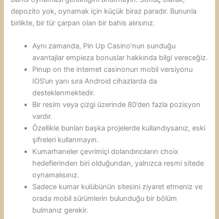
depozito yok, oynamak için küçük biraz paradır. Bununla
birlikte, bir tür çarpan olan bir bahis alırsınız.
Aynı zamanda, Pin Up Casino’nun sunduğu
avantajlar empieza bonuslar hakkında bilgi vereceğiz.
Pinup on the internet casinonun mobil versiyonu
IOS’un yanı sıra Android cihazlarda da
desteklenmektedir.
Bir resim veya çizgi üzerinde 80’den fazla pozisyon
vardır.
Özellikle bunları başka projelerde kullandıysanız, eski
şifreleri kullanmayın.
Kumarhaneler çevrimiçi dolandırıcıların choix
hedeflerinden biri olduğundan, yalnızca resmi sitede
oynamalısınız.
Sadece kumar kulübünün sitesini ziyaret etmeniz ve
orada mobil sürümlerin bulunduğu bir bölüm
bulmanız gerekir.