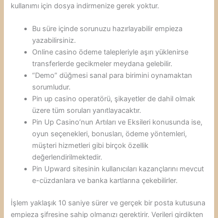
kullanımı için dosya indirmenize gerek yoktur.
Bu süre içinde sorunuzu hazırlayabilir empieza
yazabilirsiniz.
Online casino ödeme talepleriyle aşırı yüklenirse
transferlerde gecikmeler meydana gelebilir.
“Demo” düğmesi sanal para birimini oynamaktan
sorumludur.
Pin up casino operatörü, şikayetler de dahil olmak
üzere tüm soruları yanıtlayacaktır.
Pin Up Casino’nun Artıları ve Eksileri konusunda ise,
oyun seçenekleri, bonusları, ödeme yöntemleri,
müşteri hizmetleri gibi birçok özellik
değerlendirilmektedir.
Pin Upward sitesinin kullanıcıları kazançlarını mevcut
e-cüzdanlara ve banka kartlarına çekebilirler.
İşlem yaklaşık 10 saniye sürer ve gerçek bir posta kutusuna
empieza şifresine sahip olmanızı gerektirir. Verileri girdikten