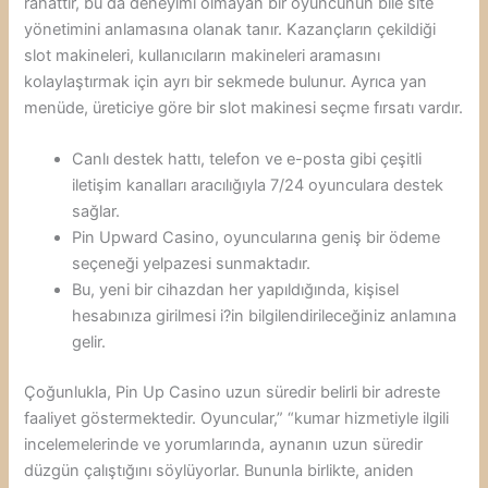
rahattır, bu da deneyimi olmayan bir oyuncunun bile site
yönetimini anlamasına olanak tanır. Kazançların çekildiği
slot makineleri, kullanıcıların makineleri aramasını
kolaylaştırmak için ayrı bir sekmede bulunur. Ayrıca yan
menüde, üreticiye göre bir slot makinesi seçme fırsatı vardır.
Canlı destek hattı, telefon ve e-posta gibi çeşitli
iletişim kanalları aracılığıyla 7/24 oyunculara destek
sağlar.
Pin Upward Casino, oyuncularına geniş bir ödeme
seçeneği yelpazesi sunmaktadır.
Bu, yeni bir cihazdan her yapıldığında, kişisel
hesabınıza girilmesi i?in bilgilendirileceğiniz anlamına
gelir.
Çoğunlukla, Pin Up Casino uzun süredir belirli bir adreste
faaliyet göstermektedir. Oyuncular,” “kumar hizmetiyle ilgili
incelemelerinde ve yorumlarında, aynanın uzun süredir
düzgün çalıştığını söylüyorlar. Bununla birlikte, aniden