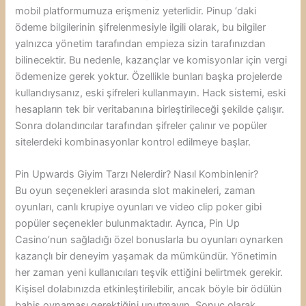
mobil platformumuza erişmeniz yeterlidir. Pinup ‘daki
ödeme bilgilerinin şifrelenmesiyle ilgili olarak, bu bilgiler
yalnızca yönetim tarafından empieza sizin tarafınızdan
bilinecektir. Bu nedenle, kazançlar ve komisyonlar için vergi
ödemenize gerek yoktur. Özellikle bunları başka projelerde
kullandıysanız, eski şifreleri kullanmayın. Hack sistemi, eski
hesapların tek bir veritabanına birleştirileceği şekilde çalışır.
Sonra dolandırıcılar tarafından şifreler çalınır ve popüler
sitelerdeki kombinasyonlar kontrol edilmeye başlar.
Pin Upwards Giyim Tarzı Nelerdir? Nasıl Kombinlenir?
Bu oyun seçenekleri arasında slot makineleri, zaman
oyunları, canlı krupiye oyunları ve video clip poker gibi
popüler seçenekler bulunmaktadır. Ayrıca, Pin Up
Casino’nun sağladığı özel bonuslarla bu oyunları oynarken
kazançlı bir deneyim yaşamak da mümkündür. Yönetimin
her zaman yeni kullanıcıları teşvik ettiğini belirtmek gerekir.
Kişisel dolabınızda etkinleştirilebilir, ancak böyle bir ödülün
bahis oynaması gerektiğini unutmayın. Sonuç olarak,