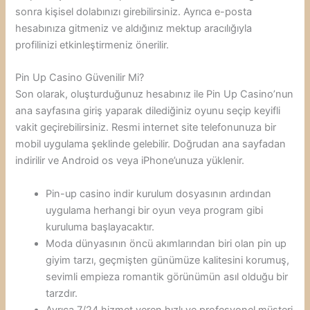
sonra kişisel dolabınızı girebilirsiniz. Ayrıca e-posta
hesabınıza gitmeniz ve aldığınız mektup aracılığıyla
profilinizi etkinleştirmeniz önerilir.
Pin Up Casino Güvenilir Mi?
Son olarak, oluşturduğunuz hesabınız ile Pin Up Casino’nun
ana sayfasına giriş yaparak dilediğiniz oyunu seçip keyifli
vakit geçirebilirsiniz. Resmi internet site telefonunuza bir
mobil uygulama şeklinde gelebilir. Doğrudan ana sayfadan
indirilir ve Android os veya iPhone’unuza yüklenir.
Pin-up casino indir kurulum dosyasının ardından
uygulama herhangi bir oyun veya program gibi
kuruluma başlayacaktır.
Moda dünyasının öncü akımlarından biri olan pin up
giyim tarzı, geçmişten günümüze kalitesini korumuş,
sevimli empieza romantik görünümün asıl olduğu bir
tarzdır.
Ayrıca 7/24 hizmet veren hızlı ve profesyonel müşteri