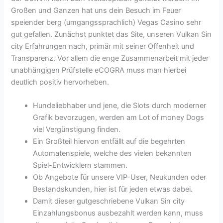
Großen und Ganzen hat uns dein Besuch im Feuer
speiender berg (umgangssprachlich) Vegas Casino sehr
gut gefallen. Zunächst punktet das Site, unseren Vulkan Sin
city Erfahrungen nach, primär mit seiner Offenheit und
Transparenz. Vor allem die enge Zusammenarbeit mit jeder
unabhängigen Prüfstelle eCOGRA muss man hierbei
deutlich positiv hervorheben.
Hundeliebhaber und jene, die Slots durch moderner
Grafik bevorzugen, werden am Lot of money Dogs
viel Vergünstigung finden.
Ein Großteil hiervon entfällt auf die begehrten
Automatenspiele, welche des vielen bekannten
Spiel-Entwicklern stammen.
Ob Angebote für unsere VIP-User, Neukunden oder
Bestandskunden, hier ist für jeden etwas dabei.
Damit dieser gutgeschriebene Vulkan Sin city
Einzahlungsbonus ausbezahlt werden kann, muss