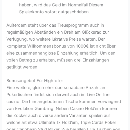
haben, wird das Geld im Normalfall Diesem
Spielerkonto sofort gutgeschrieben.
Außerdem steht über das Treueprogramm auch in
regelmäßigen Abständen ein Dreh am Glücksrad zur
Verfügung, wo weitere lukrative Preise warten. Der
komplette Willkommensbonus von 1000€ ist nicht über
eine zusammenhanglose Einzahlung erhältlich. Um den
vollen Betrag zu erhalten, müssen drei Einzahlungen
getätigt werden.
Bonusangebot Für Highroller
Eine weitere, gleich eher überschaubare Anzahl an
Pokertischen findet sich derweil auch im Live On line
casino. Die hier angebotenen Tische kommen vorwiegend
von Evolution Gambling. Neben Casino Hold’em können
die Zocker auch diverse andere Varianten spielen auf
welche art etwa Ultimate Tx Hold’em, Triple Cards Poker
oder Caribbean Stud Poker. Wie bei allen Live Tischen von