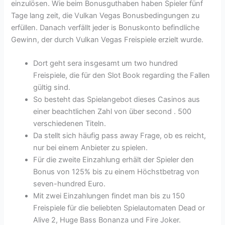
einzulösen. Wie beim Bonusguthaben haben Spieler fünf
Tage lang zeit, die Vulkan Vegas Bonusbedingungen zu
erfüllen. Danach verfällt jeder is Bonuskonto befindliche
Gewinn, der durch Vulkan Vegas Freispiele erzielt wurde.
Dort geht sera insgesamt um two hundred
Freispiele, die für den Slot Book regarding the Fallen
gültig sind.
So besteht das Spielangebot dieses Casinos aus
einer beachtlichen Zahl von über second . 500
verschiedenen Titeln.
Da stellt sich häufig pass away Frage, ob es reicht,
nur bei einem Anbieter zu spielen.
Für die zweite Einzahlung erhält der Spieler den
Bonus von 125% bis zu einem Höchstbetrag von
seven-hundred Euro.
Mit zwei Einzahlungen findet man bis zu 150
Freispiele für die beliebten Spielautomaten Dead or
Alive 2, Huge Bass Bonanza und Fire Joker.