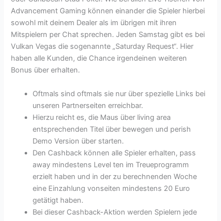
Advancement Gaming können einander die Spieler hierbei
sowohl mit deinem Dealer als im übrigen mit ihren
Mitspielern per Chat sprechen. Jeden Samstag gibt es bei
Vulkan Vegas die sogenannte „Saturday Request“. Hier
haben alle Kunden, die Chance irgendeinen weiteren
Bonus über erhalten.
Oftmals sind oftmals sie nur über spezielle Links bei
unseren Partnerseiten erreichbar.
Hierzu reicht es, die Maus über living area
entsprechenden Titel über bewegen und perish
Demo Version über starten.
Den Cashback können alle Spieler erhalten, pass
away mindestens Level ten im Treueprogramm
erzielt haben und in der zu berechnenden Woche
eine Einzahlung vonseiten mindestens 20 Euro
getätigt haben.
Bei dieser Cashback-Aktion werden Spielern jede