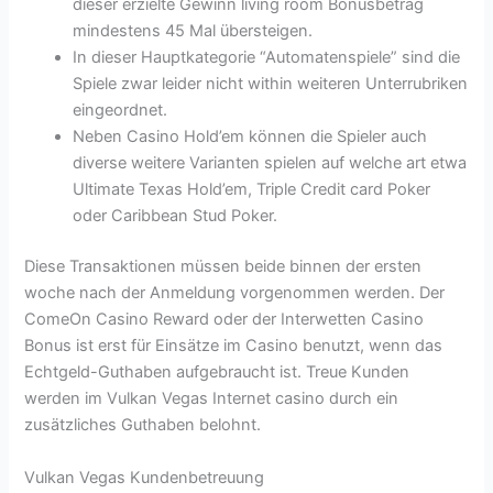
dieser erzielte Gewinn living room Bonusbetrag
mindestens 45 Mal übersteigen.
In dieser Hauptkategorie “Automatenspiele” sind die
Spiele zwar leider nicht within weiteren Unterrubriken
eingeordnet.
Neben Casino Hold’em können die Spieler auch
diverse weitere Varianten spielen auf welche art etwa
Ultimate Texas Hold’em, Triple Credit card Poker
oder Caribbean Stud Poker.
Diese Transaktionen müssen beide binnen der ersten
woche nach der Anmeldung vorgenommen werden. Der
ComeOn Casino Reward oder der Interwetten Casino
Bonus ist erst für Einsätze im Casino benutzt, wenn das
Echtgeld-Guthaben aufgebraucht ist. Treue Kunden
werden im Vulkan Vegas Internet casino durch ein
zusätzliches Guthaben belohnt.
Vulkan Vegas Kundenbetreuung