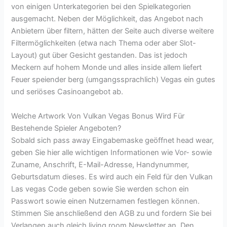
von einigen Unterkategorien bei den Spielkategorien
ausgemacht. Neben der Möglichkeit, das Angebot nach
Anbietern über filtern, hätten der Seite auch diverse weitere
Filtermöglichkeiten (etwa nach Thema oder aber Slot-
Layout) gut über Gesicht gestanden. Das ist jedoch
Meckern auf hohem Monde und alles inside allem liefert
Feuer speiender berg (umgangssprachlich) Vegas ein gutes
und seriöses Casinoangebot ab.
Welche Artwork Von Vulkan Vegas Bonus Wird Für
Bestehende Spieler Angeboten?
Sobald sich pass away Eingabemaske geöffnet head wear,
geben Sie hier alle wichtigen Informationen wie Vor- sowie
Zuname, Anschrift, E-Mail-Adresse, Handynummer,
Geburtsdatum dieses. Es wird auch ein Feld für den Vulkan
Las vegas Code geben sowie Sie werden schon ein
Passwort sowie einen Nutzernamen festlegen können.
Stimmen Sie anschließend den AGB zu und fordern Sie bei
Verlangen auch gleich living room Newsletter an. Den