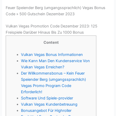
Feuer Speiender Berg (umgangssprachlich) Vegas Bonus
Code » 500 Gutschein Dezember 2023
Vulkan Vegas Promotion Code Dezember 2023: 125
Freispiele Darüber Hinaus Bis Zu 1000 Bonus
Content
Vulkan Vegas Bonus Informationen
Wie Kann Man Den Kundenservice Von
Vulkan Vegas Erreichen?
Der Willkommensbonus – Kein Feuer
Speiender Berg (umgangssprachlich)
Vegas Promo Program Code
Erforderlich!
Software Und Spiele-provider
Vulkan Vegas Kundenbetreuung
Bonusangebot Für Highroller