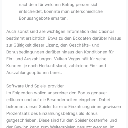
nachdem für welchen Betrag person sich
entscheidet, koennte man unterschiedliche
Bonusangebote erhalten.
Auch sonst sind alle wichtigen Information des Casinos
bestimmt ersichtlich. Etwa zu den Eckdaten darüber hinaus
zur Gültigkeit dieser Lizenz, den Geschäfts- und
Bonusbedingungen darüber hinaus den Konditionen für
Ein- und Auszahlungen. Vulkan Vegas hält für seine
Kunden, je nach Herkunftsland, zahlreiche Ein- und
Auszahlungsoptionen bereit.
Software Und Spiele-provider
Im Folgenden wollen unsereiner den Bonus genauer
erläutern und auf die Besonderheiten eingehen. Dabei
bekommt dieser Spieler für eine Einzahlung einen gewissen
Prozentsatz des Einzahlungsbetrags als Bonus
gutgeschrieben. Diese sind für den Spieler kostenfrei und
der Gewinn kann zum Weiterspielen genutzt werden. Im