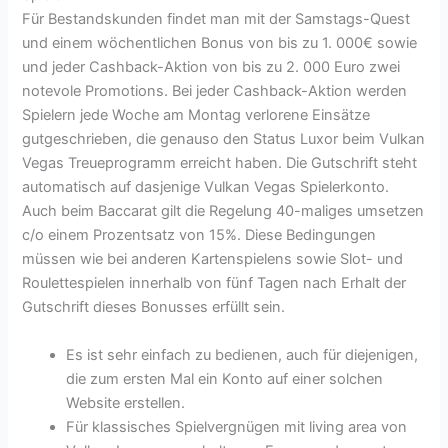
Für Bestandskunden findet man mit der Samstags-Quest
und einem wöchentlichen Bonus von bis zu 1. 000€ sowie
und jeder Cashback-Aktion von bis zu 2. 000 Euro zwei
notevole Promotions. Bei jeder Cashback-Aktion werden
Spielern jede Woche am Montag verlorene Einsätze
gutgeschrieben, die genauso den Status Luxor beim Vulkan
Vegas Treueprogramm erreicht haben. Die Gutschrift steht
automatisch auf dasjenige Vulkan Vegas Spielerkonto.
Auch beim Baccarat gilt die Regelung 40-maliges umsetzen
c/o einem Prozentsatz von 15%. Diese Bedingungen
müssen wie bei anderen Kartenspielens sowie Slot- und
Roulettespielen innerhalb von fünf Tagen nach Erhalt der
Gutschrift dieses Bonusses erfüllt sein.
Es ist sehr einfach zu bedienen, auch für diejenigen,
die zum ersten Mal ein Konto auf einer solchen
Website erstellen.
Für klassisches Spielvergnügen mit living area von