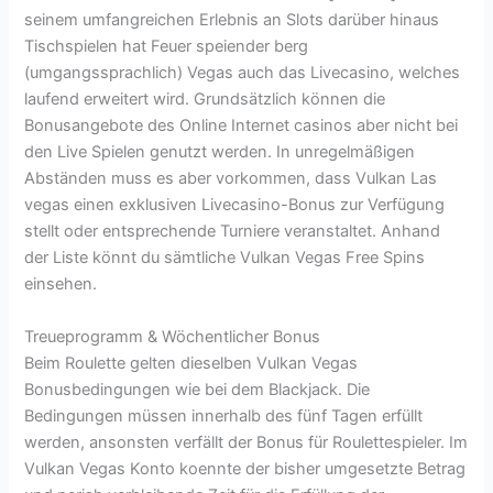
seinem umfangreichen Erlebnis an Slots darüber hinaus
Tischspielen hat Feuer speiender berg
(umgangssprachlich) Vegas auch das Livecasino, welches
laufend erweitert wird. Grundsätzlich können die
Bonusangebote des Online Internet casinos aber nicht bei
den Live Spielen genutzt werden. In unregelmäßigen
Abständen muss es aber vorkommen, dass Vulkan Las
vegas einen exklusiven Livecasino-Bonus zur Verfügung
stellt oder entsprechende Turniere veranstaltet. Anhand
der Liste könnt du sämtliche Vulkan Vegas Free Spins
einsehen.
Treueprogramm & Wöchentlicher Bonus
Beim Roulette gelten dieselben Vulkan Vegas
Bonusbedingungen wie bei dem Blackjack. Die
Bedingungen müssen innerhalb des fünf Tagen erfüllt
werden, ansonsten verfällt der Bonus für Roulettespieler. Im
Vulkan Vegas Konto koennte der bisher umgesetzte Betrag