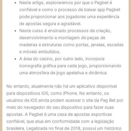
Neste artigo, exploraremos por que o Pagbet é
confiável e como o processo de baixar app Pagbet
pode proporcionar aos jogadores uma experiência
de apostas segura e agradável.
Neste curso é ensinado processos de criação,
desenvolvimento e montagem de peças de
madeiras e estruturas como portas, janelas, escadas
e móveis embutidos.
A área do casino, por outro lado, incorpora
iconografia gráfica para cada jogo, proporcionando
uma atmosfera de jogo apelativa e dinâmica.
No entanto, atualmente não há um aplicativo disponível
para dispositivos iOS, como iPhone. No entanto, os
usuários de iOS ainda podem acessar o site da Pag Bet por
meio do navegador do seu dispositivo para fazer suas
apostas. A Pagbet é uma casa de apostas esportivas
confiável, que atua em conformidade com a legislação
brasileira. Legalizada no final de 2018, possui um histórico