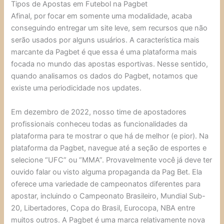
Tipos de Apostas em Futebol na Pagbet
Afinal, por focar em somente uma modalidade, acaba
conseguindo entregar um site leve, sem recursos que não
serão usados por alguns usuários. A característica mais
marcante da Pagbet é que essa é uma plataforma mais
focada no mundo das apostas esportivas. Nesse sentido,
quando analisamos os dados do Pagbet, notamos que
existe uma periodicidade nos updates.
Em dezembro de 2022, nosso time de apostadores
profissionais conheceu todas as funcionalidades da
plataforma para te mostrar o que há de melhor (e pior). Na
plataforma da Pagbet, navegue até a seção de esportes e
selecione “UFC” ou “MMA”. Provavelmente você já deve ter
ouvido falar ou visto alguma propaganda da Pag Bet. Ela
oferece uma variedade de campeonatos diferentes para
apostar, incluindo o Campeonato Brasileiro, Mundial Sub-
20, Libertadores, Copa do Brasil, Eurocopa, NBA entre
muitos outros. A Pagbet é uma marca relativamente nova