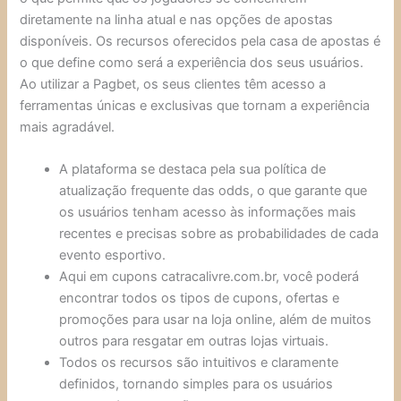
diretamente na linha atual e nas opções de apostas
disponíveis. Os recursos oferecidos pela casa de apostas é
o que define como será a experiência dos seus usuários.
Ao utilizar a Pagbet, os seus clientes têm acesso a
ferramentas únicas e exclusivas que tornam a experiência
mais agradável.
A plataforma se destaca pela sua política de
atualização frequente das odds, o que garante que
os usuários tenham acesso às informações mais
recentes e precisas sobre as probabilidades de cada
evento esportivo.
Aqui em cupons catracalivre.com.br, você poderá
encontrar todos os tipos de cupons, ofertas e
promoções para usar na loja online, além de muitos
outros para resgatar em outras lojas virtuais.
Todos os recursos são intuitivos e claramente
definidos, tornando simples para os usuários