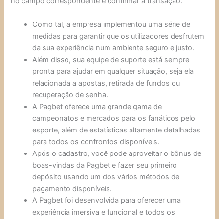
no campo correspondente e confirmar a transação.
Como tal, a empresa implementou uma série de
medidas para garantir que os utilizadores desfrutem
da sua experiência num ambiente seguro e justo.
Além disso, sua equipe de suporte está sempre
pronta para ajudar em qualquer situação, seja ela
relacionada a apostas, retirada de fundos ou
recuperação de senha.
A Pagbet oferece uma grande gama de
campeonatos e mercados para os fanáticos pelo
esporte, além de estatísticas altamente detalhadas
para todos os confrontos disponíveis.
Após o cadastro, você pode aproveitar o bônus de
boas-vindas da Pagbet e fazer seu primeiro
depósito usando um dos vários métodos de
pagamento disponíveis.
A Pagbet foi desenvolvida para oferecer uma
experiência imersiva e funcional e todos os