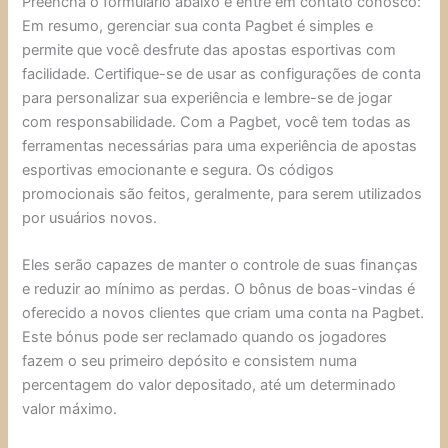
Preencha o formulário abaixo e entre em contato conosco:
Em resumo, gerenciar sua conta Pagbet é simples e
permite que você desfrute das apostas esportivas com
facilidade. Certifique-se de usar as configurações de conta
para personalizar sua experiência e lembre-se de jogar
com responsabilidade. Com a Pagbet, você tem todas as
ferramentas necessárias para uma experiência de apostas
esportivas emocionante e segura. Os códigos
promocionais são feitos, geralmente, para serem utilizados
por usuários novos.
Eles serão capazes de manter o controle de suas finanças
e reduzir ao mínimo as perdas. O bônus de boas-vindas é
oferecido a novos clientes que criam uma conta na Pagbet.
Este bónus pode ser reclamado quando os jogadores
fazem o seu primeiro depósito e consistem numa
percentagem do valor depositado, até um determinado
valor máximo.