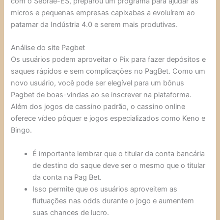
com o Sebrae-ES, preparou um programa para ajudar as
micros e pequenas empresas capixabas a evoluírem ao
patamar da Indústria 4.0 e serem mais produtivas.
Análise do site Pagbet
Os usuários podem aproveitar o Pix para fazer depósitos e
saques rápidos e sem complicações no PagBet. Como um
novo usuário, você pode ser elegível para um bônus
Pagbet de boas-vindas ao se inscrever na plataforma.
Além dos jogos de cassino padrão, o cassino online
oferece vídeo pôquer e jogos especializados como Keno e
Bingo.
É importante lembrar que o titular da conta bancária
de destino do saque deve ser o mesmo que o titular
da conta na Pag Bet.
Isso permite que os usuários aproveitem as
flutuações nas odds durante o jogo e aumentem
suas chances de lucro.