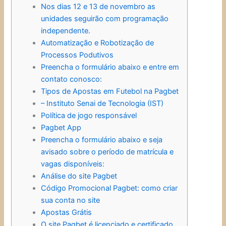
Nos dias 12 e 13 de novembro as
unidades seguirão com programação
independente.
Automatização e Robotização de
Processos Podutivos
Preencha o formulário abaixo e entre em
contato conosco:
Tipos de Apostas em Futebol na Pagbet
– Instituto Senai de Tecnologia (IST)
Política de jogo responsável
Pagbet App
Preencha o formulário abaixo e seja
avisado sobre o período de matrícula e
vagas disponíveis:
Análise do site Pagbet
Código Promocional Pagbet: como criar
sua conta no site
Apostas Grátis
O site Pagbet é licenciado e certificado