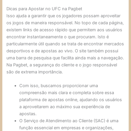
Dicas para Apostar no UFC na Pagbet
Isso ajuda a garantir que os jogadores possam aproveitar
os jogos de maneira responsável. No topo de cada página,
existem links de acesso rápido que permitem aos usuários
encontrar instantaneamente o que procuram. Isto é
particularmente útil quando se trata de encontrar mercados
desportivos e de apostas ao vivo. O site também possui
uma barra de pesquisa que facilita ainda mais a navegação.
Na Pagbet, a segurança do cliente e o jogo responsável
são de extrema importância.
Com isso, buscamos proporcionar uma
compreensão mais clara e completa sobre essa
plataforma de apostas online, ajudando os usuários
a aproveitarem ao máximo sua experiência de
apostas.
O Serviço de Atendimento ao Cliente (SAC) é uma
função essencial em empresas e organizações,