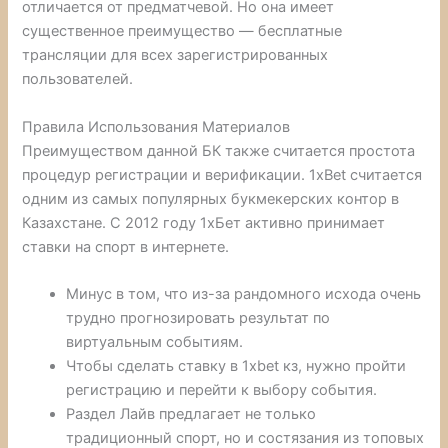
отличается от предматчевой. Но она имеет
существенное преимущество — бесплатные
трансляции для всех зарегистрированных
пользователей.
Правила Использования Материалов
Преимуществом данной БК также считается простота
процедур регистрации и верификации. 1xBet считается
одним из самых популярных букмекерских контор в
Казахстане. С 2012 году 1хБет активно принимает
ставки на спорт в интернете.
Минус в том, что из-за рандомного исхода очень
трудно прогнозировать результат по
виртуальным событиям.
Чтобы сделать ставку в 1xbet кз, нужно пройти
регистрацию и перейти к выбору события.
Раздел Лайв предлагает не только
традиционный спорт, но и состязания из топовых