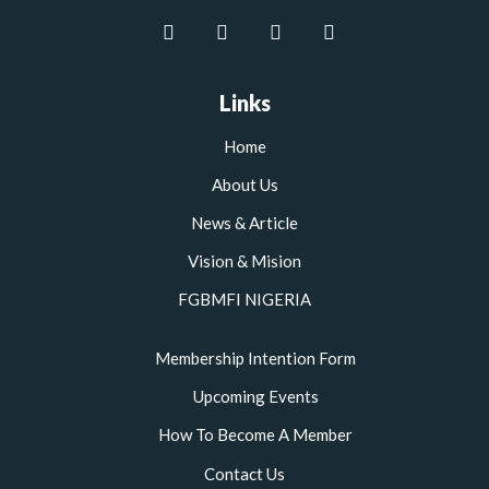
F
T
I
Y
a
w
n
o
c
i
s
u
e
t
t
t
b
t
a
u
Links
o
e
g
b
o
r
r
e
Home
k
a
m
About Us
News & Article
Vision & Mision
FGBMFI NIGERIA
Membership Intention Form
Upcoming Events
How To Become A Member
Contact Us