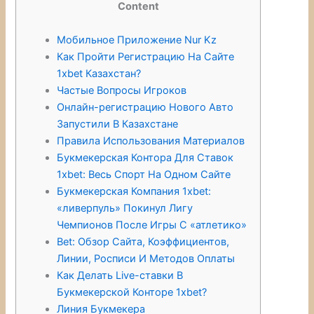
Content
Мобильное Приложение Nur Kz
Как Пройти Регистрацию На Сайте
1xbet Казахстан?
Частые Вопросы Игроков
Онлайн-регистрацию Нового Авто
Запустили В Казахстане
Правила Использования Материалов
Букмекерская Контора Для Ставок
1xbet: Весь Спорт На Одном Сайте
Букмекерская Компания 1xbet:
«ливерпуль» Покинул Лигу
Чемпионов После Игры С «атлетико»
Bet: Обзор Сайта, Коэффициентов,
Линии, Росписи И Методов Оплаты
Как Делать Live-ставки В
Букмекерской Конторе 1xbet?
Линия Букмекера