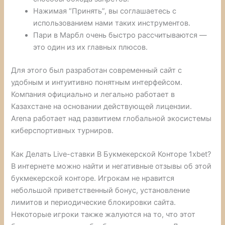
Нажимая “Принять”, вы соглашаетесь с
использованием нами таких инструментов.
Пари в Марбл очень быстро рассчитываются —
это один из их главных плюсов.
Для этого был разработан современный сайт с
удобным и интуитивно понятным интерфейсом.
Компания официально и легально работает в
Казахстане на основании действующей лицензии.
Arena работает над развитием глобальной экосистемы
киберспортивных турниров.
Как Делать Live-ставки В Букмекерской Конторе 1xbet?
В интернете можно найти и негативные отзывы об этой
букмекерской конторе. Игрокам не нравится
небольшой приветственный бонус, установление
лимитов и периодические блокировки сайта.
Некоторые игроки также жалуются на то, что этот