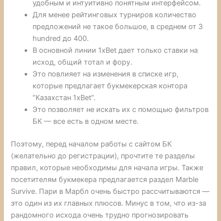
удобным и интуитивно понятным интерфейсом.
Для менее рейтинговых турниров количество
предложений не такое большое, в среднем от 3
hundred до 400.
В основной линии 1xBet дает только ставки на
исход, общий тотал и фору.
Это повлияет на изменения в списке игр,
которые предлагает букмекерская контора
“Казахстан 1xBet”.
Это позволяет не искать их с помощью фильтров
БК — все есть в одном месте.
Поэтому, перед началом работы с сайтом БК
(желательно до регистрации), прочтите те разделы
правил, которые необходимы для начала игры. Также
посетителям букмекера предлагается раздел Marble
Survive. Пари в Марбл очень быстро рассчитываются —
это один из их главных плюсов. Минус в том, что из-за
рандомного исхода очень трудно прогнозировать