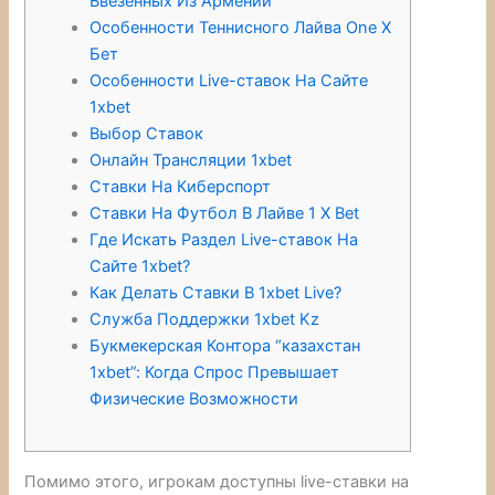
Ввезенных Из Армении
Особенности Теннисного Лайва One Х
Бет
Особенности Live-ставок На Сайте
1xbet
Выбор Ставок
Онлайн Трансляции 1xbet
Ставки На Киберспорт
Ставки На Футбол В Лайве 1 X Bet
Где Искать Раздел Live-ставок На
Сайте 1xbet?
Как Делать Ставки В 1xbet Live?
Служба Поддержки 1xbet Kz
Букмекерская Контора “казахстан
1xbet”: Когда Спрос Превышает
Физические Возможности
Помимо этого, игрокам доступны live-ставки на