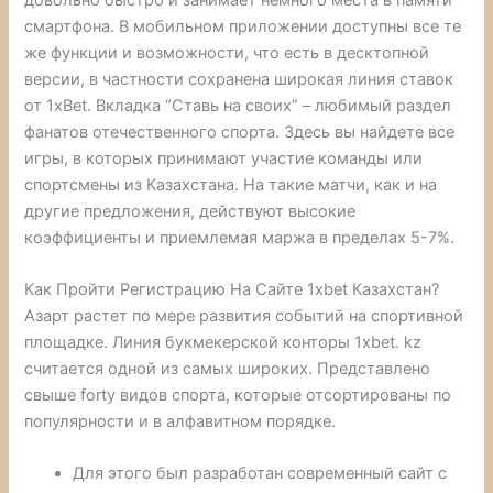
смартфона. В мобильном приложении доступны все те
же функции и возможности, что есть в десктопной
версии, в частности сохранена широкая линия ставок
от 1xBet. Вкладка “Ставь на своих” – любимый раздел
фанатов отечественного спорта. Здесь вы найдете все
игры, в которых принимают участие команды или
спортсмены из Казахстана. На такие матчи, как и на
другие предложения, действуют высокие
коэффициенты и приемлемая маржа в пределах 5-7%.
Как Пройти Регистрацию На Сайте 1xbet Казахстан?
Азарт растет по мере развития событий на спортивной
площадке. Линия букмекерской конторы 1xbet. kz
считается одной из самых широких. Представлено
свыше forty видов спорта, которые отсортированы по
популярности и в алфавитном порядке.
Для этого был разработан современный сайт с