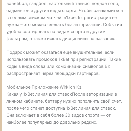
волейбол, гандбол, настольный теннис, водное поло,
бадминтон и другие виды спорта. Чтобы ознакомиться
с полным списком матчей, в1xbet kz регистрация не
нужна – это можно сделать без авторизации. События
удобно сортировать по видам спорта и другим
фильтрам, а также искать дисциплины по названию.
Подарок может оказаться еще внушительнее, если
использовать промокод 1xBet при регистрации. Такие
коды в виде слова или комбинации символов БК
распространяет через площадки партнеров.
Мобильное Приложение Wirklich Kz
Какая у 1xBet линия для ставокПосле авторизации в
личном кабинете, беттеру нужно пополнить свой счет,
после чего станет доступна 1xBet линия для ставок.
Она включает в себя более 30 видов спорта — от
наиболее популярных до довольно редких.