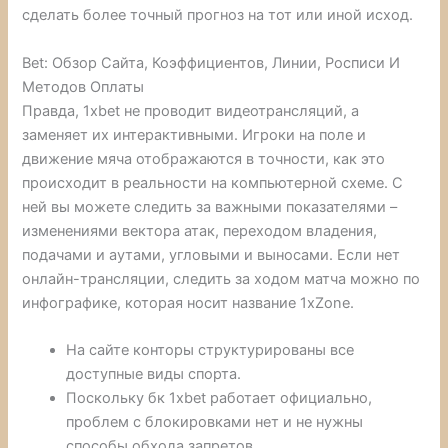
сделать более точный прогноз на тот или иной исход.
Bet: Обзор Сайта, Коэффициентов, Линии, Росписи И
Методов Оплаты
Правда, 1xbet не проводит видеотрансляций, а
заменяет их интерактивными. Игроки на поле и
движение мяча отображаются в точности, как это
происходит в реальности на компьютерной схеме. С
ней вы можете следить за важными показателями –
изменениями вектора атак, переходом владения,
подачами и аутами, угловыми и выносами. Если нет
онлайн-трансляции, следить за ходом матча можно по
инфографике, которая носит название 1xZone.
На сайте конторы структурированы все
доступные виды спорта.
Поскольку бк 1xbet работает официально,
проблем с блокировками нет и не нужны
способы обхода запретов.