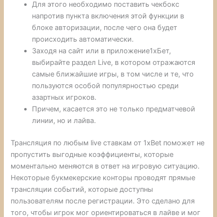
Для этого необходимо поставить чекбокс
напротив пункта включения этой функции в
блоке авторизации, после чего она будет
происходить автоматически.
Заходя на сайт или в приложение1xБет,
выбирайте раздел Live, в котором отражаются
самые ближайшие игры, в том числе и те, что
пользуются особой популярностью среди
азартных игроков.
Причем, касается это не только предматчевой
линии, но и лайва.
Трансляция по любым live ставкам от 1xBet поможет не
пропустить выгодные коэффициенты, которые
моментально меняются в ответ на игровую ситуацию.
Некоторые букмекерские конторы проводят прямые
трансляции событий, которые доступны
пользователям после регистрации. Это сделано для
того, чтобы игрок мог ориентироваться в лайве и мог