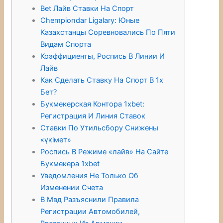
Bet Лайв Ставки На Спорт
Chempiondar Ligalary: Юные
Казахстанцы Соревновались По Пяти
Видам Спорта
Коэффициенты, Роспись В Линии И
Лайв
Как Сделать Ставку На Спорт В 1х
Бет?
Букмекерская Контора 1xbet:
Регистрация И Линия Ставок
Ставки По Утильсбору Снижены
«үкімет»
Роспись В Режиме «лайв» На Сайте
Букмекера 1xbet
Уведомления Не Только Об
Изменении Счета
В Мвд Разъяснили Правила
Регистрации Автомобилей,