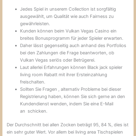
Jedes Spiel in unserem Collection ist sorgfältig
ausgewählt, um Qualität wie auch Fairness zu
gewährleisten.
Kunden können beim Vulkan Vegas Casino ein
breites Bonusprogramm für jeder Spieler erwarten.
Daher lässt gegenseitig auch anhand des Portfolios
bei den Zahlungen die Frage beantworten, ob
Vulkan Vegas seriös oder Betrügerei.
Laut allerlei Erfahrungen können Black jack spieler
living room Rabatt mit ihrer Ersteinzahlung
freischalten.
Sollten Sie Fragen , alternativ Probleme bei dieser
Registrierung haben, können Sie sich gerne an den
Kundendienst wenden, indem Sie eine E-Mail
an schicken.
Der Durchschnitt bei allen Zocken beträgt 95, 84 %, dies ist
ein sehr guter Wert. Vor allem bei living area Tischspielen