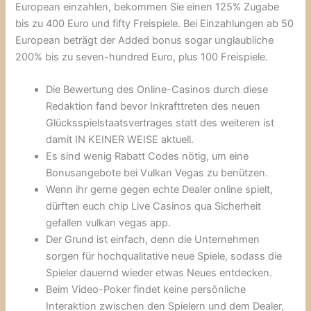
European einzahlen, bekommen Sie einen 125% Zugabe
bis zu 400 Euro und fifty Freispiele. Bei Einzahlungen ab 50
European beträgt der Added bonus sogar unglaubliche
200% bis zu seven-hundred Euro, plus 100 Freispiele.
Die Bewertung des Online-Casinos durch diese
Redaktion fand bevor Inkrafttreten des neuen
Glücksspielstaatsvertrages statt des weiteren ist
damit IN KEINER WEISE aktuell.
Es sind wenig Rabatt Codes nötig, um eine
Bonusangebote bei Vulkan Vegas zu benützen.
Wenn ihr gerne gegen echte Dealer online spielt,
dürften euch chip Live Casinos qua Sicherheit
gefallen vulkan vegas app.
Der Grund ist einfach, denn die Unternehmen
sorgen für hochqualitative neue Spiele, sodass die
Spieler dauernd wieder etwas Neues entdecken.
Beim Video-Poker findet keine persönliche
Interaktion zwischen den Spielern und dem Dealer,