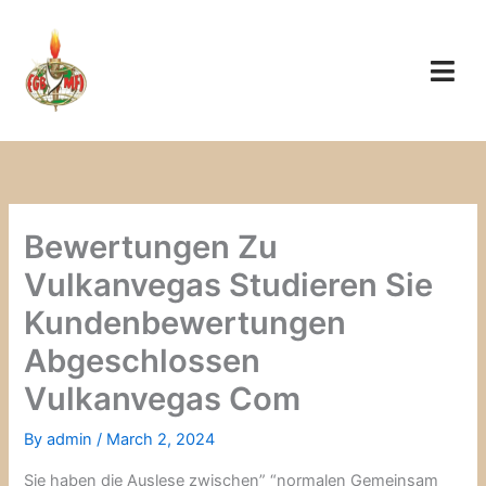
Skip
to
content
Bewertungen Zu
Vulkanvegas Studieren Sie
Kundenbewertungen
Abgeschlossen
Vulkanvegas Com
By
admin
/
March 2, 2024
Sie haben die Auslese zwischen” “normalen Gemeinsam