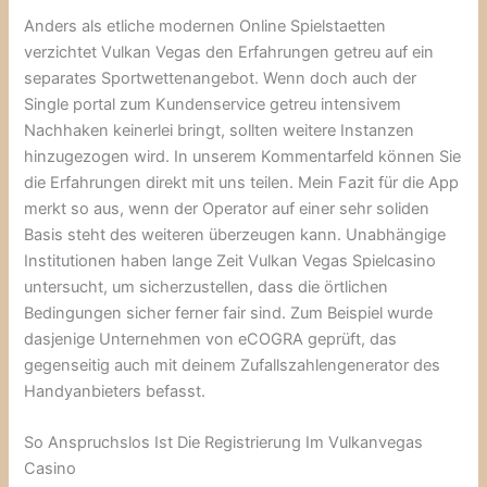
Anders als etliche modernen Online Spielstaetten
verzichtet Vulkan Vegas den Erfahrungen getreu auf ein
separates Sportwettenangebot. Wenn doch auch der
Single portal zum Kundenservice getreu intensivem
Nachhaken keinerlei bringt, sollten weitere Instanzen
hinzugezogen wird. In unserem Kommentarfeld können Sie
die Erfahrungen direkt mit uns teilen. Mein Fazit für die App
merkt so aus, wenn der Operator auf einer sehr soliden
Basis steht des weiteren überzeugen kann. Unabhängige
Institutionen haben lange Zeit Vulkan Vegas Spielcasino
untersucht, um sicherzustellen, dass die örtlichen
Bedingungen sicher ferner fair sind. Zum Beispiel wurde
dasjenige Unternehmen von eCOGRA geprüft, das
gegenseitig auch mit deinem Zufallszahlengenerator des
Handyanbieters befasst.
So Anspruchslos Ist Die Registrierung Im Vulkanvegas
Casino