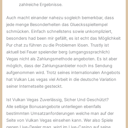
zahlreiche Ergebnisse.
Auch macht einander nahezu sogleich bemerkbar, dass
jede menge Besonderheiten das Gluecksspieltempel
schmücken. Einfach schnellstens sowie unkompliziert,
besonders had been mir gefällt, es ist echt das Möglichkeit
Pur chat zu führen zu die Problemen lösen. Trustly ist
aktuell bei Feuer speiender berg (umgangssprachlich)
Vegas nicht als Zahlungsmethode angeboten. Es ist aber
möglich, dass der Zahlungsanbieter noch ins Sendung
aufgenommen wird. Trotz seines internationalen Angebots
hat Vulkan Las vegas viel Arbeit in die deutsche Variation
seiner Internetseite gesteckt.
Ist Vulkan Vegas Zuverlässig, Sicher Und Geschützt?
Alle selbige Bonusangebote unterliegen ebenfalls
bestimmten Umsatzanforderungen welche man auf der
Seite von Vulkan Vegas einsehen kann. Wer also Spiele
gegen Live-Dealer mag, wird im Live-Casino auf seine