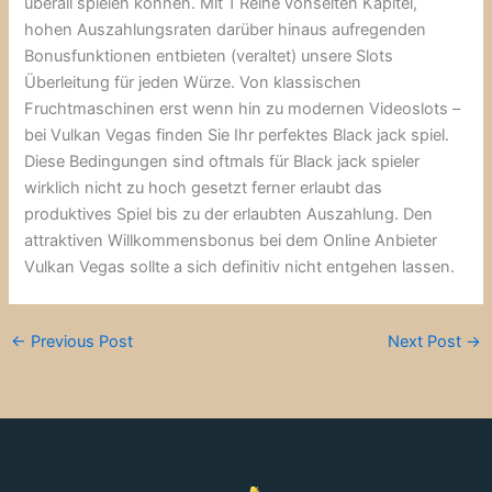
überall spielen können. Mit 1 Reihe vonseiten Kapitel,
hohen Auszahlungsraten darüber hinaus aufregenden
Bonusfunktionen entbieten (veraltet) unsere Slots
Überleitung für jeden Würze. Von klassischen
Fruchtmaschinen erst wenn hin zu modernen Videoslots –
bei Vulkan Vegas finden Sie Ihr perfektes Black jack spiel.
Diese Bedingungen sind oftmals für Black jack spieler
wirklich nicht zu hoch gesetzt ferner erlaubt das
produktives Spiel bis zu der erlaubten Auszahlung. Den
attraktiven Willkommensbonus bei dem Online Anbieter
Vulkan Vegas sollte a sich definitiv nicht entgehen lassen.
←
Previous Post
Next Post
→