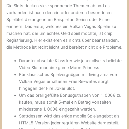
Die Slots decken viele spannende Themen ab und es
vorhanden ist auch den ein oder anderen besonderen
Spieltitel, die angenehm Beispiel an Serien oder Filme
erinnern. Das erste, welches ein Vulkan Vegas Spieler zu
machen hat, der um echtes Geld spiel möchte, ist chip
Registrierung. Hier existieren es nichts über beanstanden,
die Methode ist recht leicht und bereitet nicht die Probleme.
Darunter absolute Klassiker wie jener allseits beliebte
Video Slot machine game Moon Princess.
Für klassisches Spielvergnügen mit living area von
Vulkan Vegas erhaltenen Free Re-writes sorgt
hingegen der Fire Joker Slot.
Um das prall gefüllte Bonusguthaben von 1. 000€ zu
kaufen, muss somit 5-mal ein Betrag vonseiten
mindestens 1. 000€ eingezahlt werden.
Stattdessen wird dasjenige mobile Spielangebot als
HTML5-Version jeder regulären Website dargestellt.