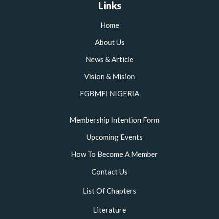
b
t
a
u
Links
o
e
g
b
o
r
r
e
Home
k
a
m
About Us
News & Article
Vision & Mision
FGBMFI NIGERIA
Membership Intention Form
Upcoming Events
How To Become A Member
Contact Us
List Of Chapters
Literature