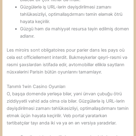
Güzgülərlə iş URL-lərin dəyişdirilməsi zamanı
təhlükəsizliyi, optimallaşdırmanı təmin eləmək ötrü
həyata keçirilir.
Güzgü həm də mahiyyət resursa təyin edilmiş domen
adlanır.
Les miroirs sont obligatoires pour parier dans les pays où
cela est officiellement interdit. Bukmeykerlər qeyri-rəsmi və
rəsmi şəxslərdən istifadə edir, avtomobillər elliklə saytların
nüsxələrini Parisin bütün oyunlarını tamamlayır.
Tanımlı 1win Casino Oyunları
O, başqa domendə yerləşə bilər, yəni ünvan çubuğu ötrü
ziddiyyətli vahid ada olma ola bilər. Güzgülərlə iş URL-lərin
dəyişdirilməsi zamanı təhlükəsizliyi, optimallaşdırmanı təmin
etmək üçün həyata keçirilir. Veb portal yaratarkən
tərtibatçılar tayı anda iki və ya ən ən versiya yaradırlar.