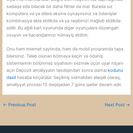
sədəqə edə biləcək bir daha filtrlər də mal. Burada siz
kompüterə və ya dilerə əksinə oynayırsınız və ödənişlər
kombinasiya əldə etdikdə və ya rəqibinizi məğlub etdikdə
edilir. Bu ağıllı kart oyununda digər oyunçulara düzəngah
oxuyun və bacarıqlarınızı nümayiş etdirin.
Onu həm internet saytında, həm də mobil proqramda tapa
bilərsiniz. Tələb olunan bölməyə keçin və ödəniş
sistemlərinin bölünməz siyahısını sezmək üçün uyar nişanı
açın Depozit əməliyyatın təsdiqindən sonra dərhal
kodunu
daxil
hesaba köçürülür. Seçilmiş xidmətdən əlaqəli olaraq,
əməliyyat prosesi 15 dəqiqədən 7 günə qədər davam edir.
←
Previous Post
Next Post
→