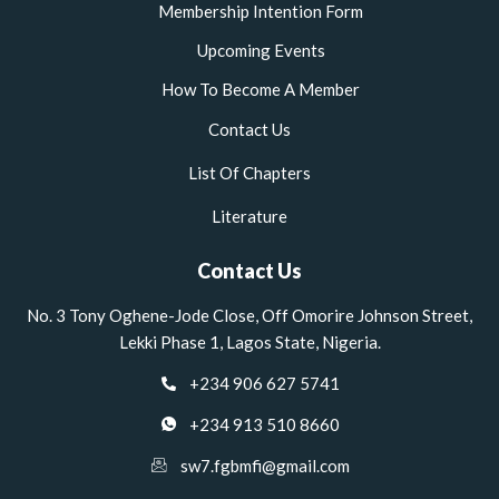
Membership Intention Form
Upcoming Events
How To Become A Member
Contact Us
List Of Chapters
Literature
Contact Us
No. 3 Tony Oghene-Jode Close, Off Omorire Johnson Street,
Lekki Phase 1, Lagos State, Nigeria.
+234 906 627 5741
+234 913 510 8660
sw7.fgbmfi@gmail.com