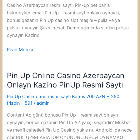
az
Casino Azərbaycan rəsmi saytı. Pin-up bet bahis
bukmeyker icmalı Pin Up – rəsmi sayt onlayn oynayın,
bonus qazanın Pin Up casino slot maşını – pulla və ya
pulsuz oynayın Şəxsi hesab Demo rejimində slotları pulsuz
oynayın Kazino
Read More »
Pin Up Online Casino Azerbaycan ️
Pin
Up
Onlayn Kazino PinUp Rəsmi Saytı
Online
Pin Up Casino nun rəsmi saytı Bonus 700 AZN + 250
Casino
frispin - 591
/
admin
Azerbaycan
Content Ad günü bonusu Pin Up – rəsmi sayt onlayn
Onlayn
oynayın, bonus qazanın Pin Up AZ yaxşı seçimdir? Müsbət
Kazino
və mənfi cəhətləri Pin Up Casino yukle nu Android-də necə
PinUp
olar PUL ÜZRƏ AVİATOR OYUNUNU NECƏ OYNAMAQ