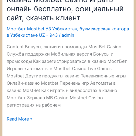
Mostbet
онлайн бесплатно, официальный
Casino
сайт, скачать клиент
играть
онлайн
Мостбет Mostbet УЗ Узбекистан, букмекерская контора
бесплатно,
в Узбекистане UZ - 943
/
admin
официальный
Content Бонусы, акции и промокоды MostBet Casino
сайт,
Служба поддержки Мобильная версия Бонусы и
скачать
промокоды Как зарегистрироваться в казино МостБет
клиент
Игpoвыe aвтoмaты в Mostbet Casino Live Games
Mostbet Другие продукты казино Телевизионные игры
Онлайн-казино Mostbet Перечень игр Автоматы в
казино MostBet Как играть н видеослотах в казино
Мостбет Зеркала MB Casino Mostbet Casino
регистрация на рабочем
Read More »