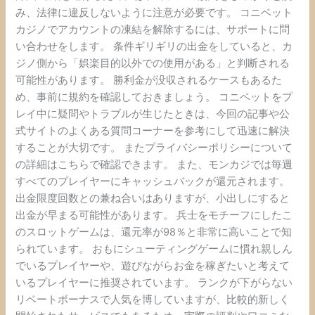
み、法律に違反しないように注意が必要です。 コニベット
カジノでアカウントの凍結を解除するには、サポートに問
い合わせをします。 条件ギリギリの出金をしていると、カ
ジノ側から「娯楽目的以外での使用がある」と判断される
可能性があります。 勝利金が没収されるケースもあるた
め、事前に規約を確認しておきましょう。 コニベットをプ
レイ中に疑問やトラブルが生じたときは、今回の記事や公
式サイトのよくある質問コーナーを参考にして迅速に解決
することが大切です。 またプライバシーポリシーについて
の詳細はこちらで確認できます。 また、モンカジでは毎週
すべてのプレイヤーにキャッシュバックが還元されます。
出金限度回数との兼ね合いはありますが、小出しにすると
出金が早まる可能性があります。 兵士をモチーフにしたこ
のスロットゲームは、還元率が98％と非常に高いことで知
られています。 おもにシューティングゲームに慣れ親しん
でいるプレイヤーや、遊びながらお金を稼ぎたいと考えて
いるプレイヤーに推奨されています。 ランクが下がらない
リベートボーナスで人気を博していますが、比較的新しく