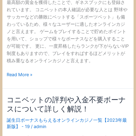
最高額の賞金を獲得したことで、ギネスブックにも登録さ
れています。 コニベットの本人確認が必要な人とは 野球や
サッカーなどの勝敗にベットする「スポーツベット」も備
わっているため、様々なユーザーに適したオンラインカジ
ノと言えます。 ゲームをプレイすることで貯めたポイント
を用いて、ショップで様々なボーナスなどを購入すること
が可能です。 更に、一度昇格したらランクが下がらないVIP
制度もありますので、プレイをすればするほどメリットが
積み重なるオンラインカジノと言えます。
Read More »
コニベットの評判や入金不要ボーナ
コ
ニ
スについて詳しく解説！
ベ
誕生日ボーナスもらえるオンラインカジノ一覧【2023年最
ッ
新版】 - 19
/
admin
ト
の