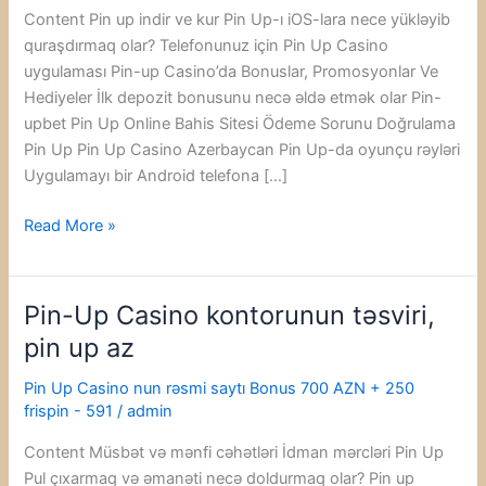
Pinup
Content Pin up indir ve kur Pin Up-ı iOS-lara nece yükləyib
indir
quraşdırmaq olar? Telefonunuz için Pin Up Casino
mobil
uygulaması Pin-up Casino’da Bonuslar, Promosyonlar Ve
cazino
Hediyeler İlk depozit bonusunu necə əldə etmək olar Pin-
uygulamasıdır
upbet Pin Up Online Bahis Sitesi Ödeme Sorunu Doğrulama
Pin Up Pin Up Casino Azerbaycan Pin Up-da oyunçu rəyləri
Uygulamayı bir Android telefona […]
Read More »
Pin-Up Casino kontorunun təsviri,
Pin-
Up
pin up az
Casino
Pin Up Casino nun rəsmi saytı Bonus 700 AZN + 250
kontorunun
frispin - 591
/
admin
təsviri,
pin
Content Müsbət və mənfi cəhətləri İdman mərcləri Pin Up
up
Pul çıxarmaq və əmanəti necə doldurmaq olar? Pin up