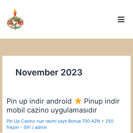
Skip
to
content
November 2023
Pin up indir android
Pinup indir
Pin
up
mobil cazino uygulamasıdır
indir
Pin Up Casino nun rəsmi saytı Bonus 700 AZN + 250
android
frispin - 591
/
admin