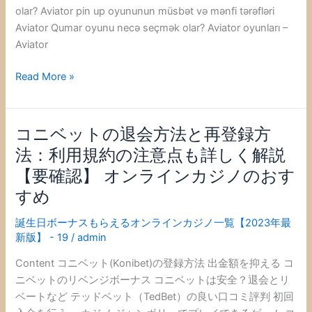
Rəsmi
olar? Aviator pin up oyununun müsbət və mənfi tərəfləri
Saytı
Aviator Qumar oyunu necə seçmək olar? Aviator oyunları –
Aviator
Read More »
コニベットの退会方法と再登録方
コ
ニ
法：利用規約の注意点も詳しく解説
ベ
【要確認】 オンラインカジノのおす
ッ
すめ
ト
の
誕生日ボーナスもらえるオンラインカジノ一覧【2023年最
退
新版】 - 19
/
admin
会
Content コニベット(Konibet)の登録方法 出金額を抑える コ
方
ニベットのリベンジボーナス コニベットは安全？退会とリ
法
ベートなど テッドベット（TedBet）の良い口コミ評判 初回
と