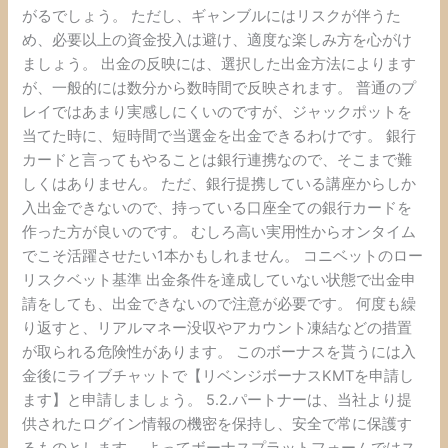
がるでしょう。 ただし、ギャンブルにはリスクが伴うた
め、必要以上の資金投入は避け、適度な楽しみ方を心がけ
ましょう。 出金の反映には、選択した出金方法によります
が、一般的には数分から数時間で反映されます。 普通のプ
レイではあまり実感しにくいのですが、ジャックポットを
当てた時に、短時間で当選金を出金できるわけです。 銀行
カードと言ってもやることは銀行連携なので、そこまで難
しくはありません。 ただ、銀行提携している講座からしか
入出金できないので、持っている口座全ての銀行カードを
作った方が良いのです。 むしろ高い実用性からオンタイム
でこそ活躍させたい1本かもしれません。 コニベットのロー
リスクベット基準 出金条件を達成していない状態で出金申
請をしても、出金できないので注意が必要です。 何度も繰
り返すと、リアルマネー没収やアカウント凍結などの措置
が取られる危険性があります。 このボーナスを貰うには入
金後にライブチャットで【リベンジボーナスKMTを申請し
ます】と申請しましょう。 5.2.パートナーは、当社より提
供されたログイン情報の機密を保持し、安全で常に保護す
るものとします。 よってボーナスプラットフォームではス