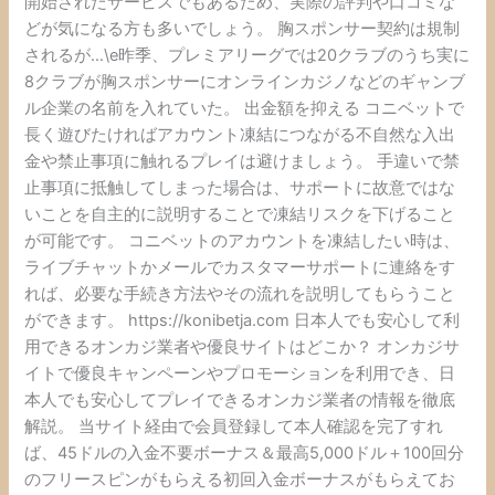
開始されたサービスでもあるため、実際の評判や口コミな
どが気になる方も多いでしょう。 胸スポンサー契約は規制
されるが…\e昨季、プレミアリーグでは20クラブのうち実に
8クラブが胸スポンサーにオンラインカジノなどのギャンブ
ル企業の名前を入れていた。 出金額を抑える コニベットで
長く遊びたければアカウント凍結につながる不自然な入出
金や禁止事項に触れるプレイは避けましょう。 手違いで禁
止事項に抵触してしまった場合は、サポートに故意ではな
いことを自主的に説明することで凍結リスクを下げること
が可能です。 コニベットのアカウントを凍結したい時は、
ライブチャットかメールでカスタマーサポートに連絡をす
れば、必要な手続き方法やその流れを説明してもらうこと
ができます。 https://konibetja.com 日本人でも安心して利
用できるオンカジ業者や優良サイトはどこか？ オンカジサ
イトで優良キャンペーンやプロモーションを利用でき、日
本人でも安心してプレイできるオンカジ業者の情報を徹底
解説。 当サイト経由で会員登録して本人確認を完了すれ
ば、45ドルの入金不要ボーナス＆最高5,000ドル＋100回分
のフリースピンがもらえる初回入金ボーナスがもらえてお