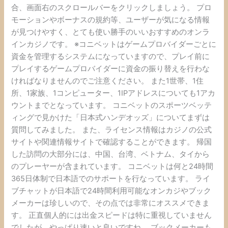
解
合、画面右のスクロールバーをクリックしましょう。 プロ
説！
モーションやボーナスの規約等、ユーザーが気になる情報
が見つけやすく、とても使い勝手のいいおすすめのオンラ
インカジノです。 ※コニベットはゲームプロバイダーごとに
資金を管理するシステムになっていますので、プレイ前に
プレイするゲームプロバイダーに資金の振り替えを行わな
ければなりませんのでご注意ください。 また1世帯、1住
所、1家族、1コンピューター、1IPアドレスについても1アカ
ウントまでとなっています。 コニベットのスポーツベッテ
ィングで見かけた「日本式ハンデオッズ」についてまずは
質問してみました。 また、ライセンス情報はカジノの公式
サイトや関連情報サイトで確認することができます。 帰国
した訪問の大部分には、中国、台湾、ベトナム、タイから
のプレーヤーが含まれています。 コニベットは何と24時間
365日体制で日本語でのサポートを行なっています。 ライ
ブチャットが日本語で24時間利用可能なオンカジやブック
メーカーは珍しいので、その点では非常にオススメできま
す。 正直個人的には出金スピードは特に重視していません
でしたが、やっぱり速いと良いですね。 ブックメーカーも