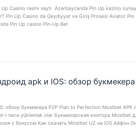
in Up Casino rəsmi saytı ️ Azərbaycanda Pin Up kazino oyn
 Pin Up Casino da Qeydiyyat və Giriş Prosesi Aviator Pin 
ite Pin Up casino Pin-Up Bet
дроид apk и IOS: обзор букмекера P
: обзор букмекера P2P Plan to Perfection Mostbet APK 
et-i necə yükləmək olar Букмекерская контора Mostbet 
рсия с бонусом Как скачать Mostbet UZ на iOS Айфон О