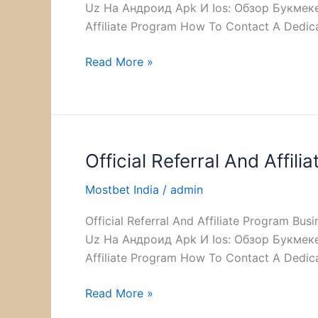
Progra
Uz На Андроид Apk И Ios: Обзор Букмеке
Affiliate Program How To Contact A Dedic
Read More »
Official Referral And Affili
Official
Referral
Mostbet India
/
admin
And
Affiliate
Official Referral And Affiliate Program Bu
Progra
Uz На Андроид Apk И Ios: Обзор Букмеке
Affiliate Program How To Contact A Dedi
Read More »