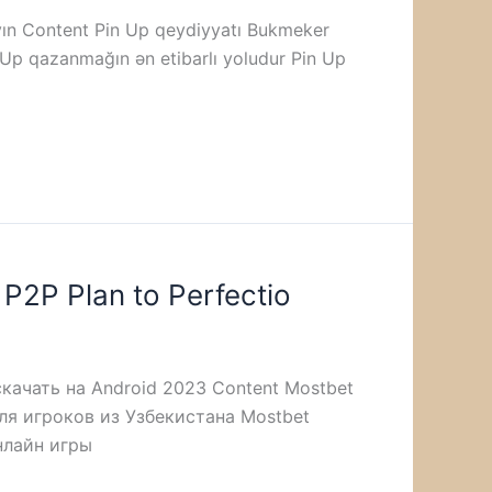
ayın Content Pin Up qeydiyyatı Bukmeker
Up qazanmağın ən etibarlı yoludur Pin Up
2P Plan to Perfectio
скачать на Android 2023 Content Mostbet
для игроков из Узбекистана Mostbet
нлайн игры