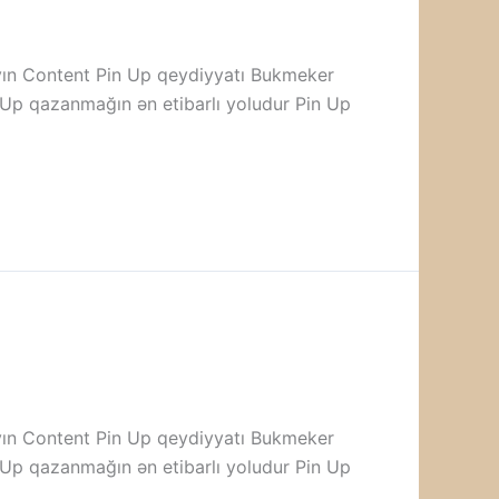
ayın Content Pin Up qeydiyyatı Bukmeker
Up qazanmağın ən etibarlı yoludur Pin Up
ayın Content Pin Up qeydiyyatı Bukmeker
Up qazanmağın ən etibarlı yoludur Pin Up