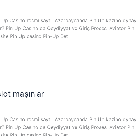
in Up Casino rəsmi saytı ️ Azərbaycanda Pin Up kazino oyn
 Pin Up Casino da Qeydiyyat və Giriş Prosesi Aviator Pin 
ite Pin Up casino Pin-Up Bet
slot maşınlar
in Up Casino rəsmi saytı ️ Azərbaycanda Pin Up kazino oyn
 Pin Up Casino da Qeydiyyat və Giriş Prosesi Aviator Pin 
ite Pin Up casino Pin-Up Bet