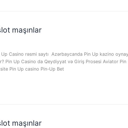
slot maşınlar
in Up Casino rəsmi saytı ️ Azərbaycanda Pin Up kazino oyn
 Pin Up Casino da Qeydiyyat və Giriş Prosesi Aviator Pin 
ite Pin Up casino Pin-Up Bet
slot maşınlar