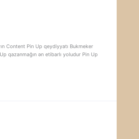
ayın Content Pin Up qeydiyyatı Bukmeker
Up qazanmağın ən etibarlı yoludur Pin Up