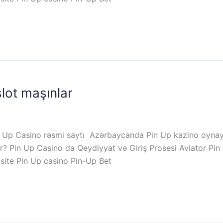
slot maşınlar
in Up Casino rəsmi saytı ️ Azərbaycanda Pin Up kazino oyn
 Pin Up Casino da Qeydiyyat və Giriş Prosesi Aviator Pin 
ite Pin Up casino Pin-Up Bet