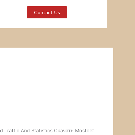
Contact Us
ed Traffic And Statistics Скачать Mostbet