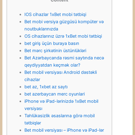
Content
IOS cihazlar 1xBet mobi tətbiqi
Bet mobi versiya güzgüsü kompüter və
noutbuklarınızda
OS cihazlarınız üzrə 1xBet mobi tətbiqi
bet giriş üçün buraya basın
Bet mərc şirkətinin üstünlükləri
Bet Azərbaycanda rəsmi saytında necə
qeydiyyatdan keçmək olar?
Bet mobil versiyası Android dəstəkli
cihazlar
bet az, 1xbet az saytı
bet azerbaycan merc oyunlari
iPhone və iPad-lərinizdə 1xBet mobil
versiyası
Təhlükəsizlik əsaslarına görə mobil
tətbiqlər
Bet mobil versiyası – iPhone və iPad-lər