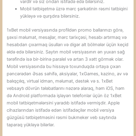
vardlr və siz ondan istifadə edə bilərsiniz.
Mobil tətbiqetmə üzrə mərc şərkətinin rəsmi tətbiqini
yükləyə və qurşdıra bilərsiniz.
1xBet mobil versiyasında profildən promo ballarınızı görə,
şəxsi məlumat, mesajlar, mərc tarixçəsi, hesabı artırmaq və
hesabdan çıxarmaq üsulları və digər alt bölmələr üçün keçid
əldə edə bilərsiniz. Saytın mobil versiyasının ən yuxarı sağ
tərəfində isə bir-birinə paralel və artan 3 xətt görmək olar.
Mobil versiyasında bu hissəyə toxunduqda ortaya çıxan
pəncərədən Əsas səhifə, aksiyalar, 1xGames, kazino, av və
balıqçılıq, virtual idman, məlumat, dəstək və s. 1xBet
vebsaytı dövrün tələbatlarını nəzərə alaraq, həm iOS, həm
də Android platformada işləyən telefonlar üçün öz 1xBet
mobil tətbiqetmələrsini yaradıb istifadə vermişdir. Apple
cihazlarından istifadə edən istifadəçilər mobil versiya
güzgüsü tətbiqetməsini rəsmi bukmeker veb saytında
taparaq yükləyə bilərlər.