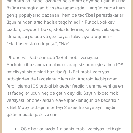
bir, hətta ən inadcıl azarkeş belə mərc qoymaq üçün mütləq
özünə maraqlı olan bir sahə tapacaqdır. Hər gün xətdə həm
geniş populyarlıq qazanan, həm də təcrübəli pərəstişkarlar
üçün mindən artıq hadisə təqdim edilir. Futbol, xokkey,
biatlon, beysbol, boks, stolüstü tennis, snuker, velosiped
idmanı, su polosu və çox sayda televiziya proqramı –
“Ekstrasenslərin döyüşü”, “Nə?
iPhone və iPad-lərinizdə 1xBet mobil versiyası
Android cihazlarınızda əlavə olaraq, siz mərc şirkətinin IOS
əməliyyat sistemləri hazırladığı 1xBet mobil versiyası
tətbiqindən də faydalana bilərsiniz. Android tətbiqindən
fərqli olaraq IOS tətbiqi bir qədər fərqlidir, amma yeni gələn
istifadəçilər üçün heç də çətin deyildir. Saytın 1xbet mobi
versiyası Iphone-lardan əlavə Ipad-lər üçün də keçərlidir. 1
x Bet Moby tətbiqin interfeyi 2 əsas hissəyə ayrılmışdır;
gələn müsabiqələr və canlı.
IOS cihazlarınızda 1 x bahis mobil versiyası tətbiqini