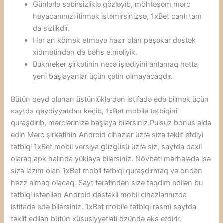
Günlərlə səbirsizliklə gözləyib, möhtəşəm mərc
həyacanınızı itirmək istəmirsinizsə, 1xBet canlı tam
da sizlikdir.
Hər an kömək etməyə hazır olan peşəkar dəstək
xidmətindən də bəhs etməliyik.
Bukmeker şirkətinin necə işlədiyini anlamaq hətta
yeni başlayanlar üçün çətin olmayacaqdır.
Bütün qeyd olunan üstünlüklərdən istifadə edə bilmək üçün
saytda qeydiyyatdan keçib, 1xBet mobile tətbiqini
quraşdırıb, mərclərinizə başlaya bilərsiniz.Pulsuz bonus əldə
edin Mərc şirkətinin Android cihazlar üzrə sizə təklif etdiyi
tətbiqi 1xBet mobil versiya güzgüsü üzrə siz, saytda daxil
olaraq apk halında yükləyə bilərsiniz. Növbəti mərhələdə isə
sizə lazım olan 1xBet mobil tətbiqi quraşdırmaq və ondan
həzz almaq olacaq. Sayt tərəfindən sizə təqdim edilən bu
tətbiqi istənilən Android dəstəkli mobil cihazlarınızda
istifadə edə bilərsiniz. 1xBet mobile tətbiqi rəsmi saytda
təklif edilən bütün xüsusiyyətləti özündə əks etdirir.