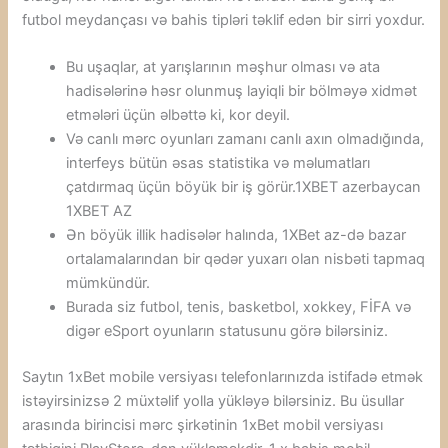
futbol meydançası və bahis tipləri təklif edən bir sirri yoxdur.
Bu uşaqlar, at yarışlarının məşhur olması və ata
hadisələrinə həsr olunmuş layiqli bir bölməyə xidmət
etmələri üçün əlbəttə ki, kor deyil.
Və canlı mərc oyunları zamanı canlı axın olmadığında,
interfeys bütün əsas statistika və məlumatları
çatdırmaq üçün böyük bir iş görür.1XBET azerbaycan
1XBET AZ
Ən böyük illik hadisələr halında, 1XBet az-də bazar
ortalamalarından bir qədər yuxarı olan nisbəti tapmaq
mümkündür.
Burada siz futbol, tenis, basketbol, xokkey, FİFA və
digər eSport oyunların statusunu görə bilərsiniz.
Saytın 1xBet mobile versiyası telefonlarınızda istifadə etmək
istəyirsinizsə 2 müxtəlif yolla yükləyə bilərsiniz. Bu üsullar
arasında birincisi mərc şirkətinin 1xBet mobil versiyası