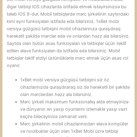
Əgər tətbiqi IOS cihazlarda istifadə etmək istəyirsinizsə bu
tələb IOS 9-dur. Mobil tətbiqlərdə mərc şirkətinin saytındakı
kimi eyni funksiyaları istifadə edə bilərsiniz. 1xBet mobi
versiya güzgüsü tətbiqini mobil cihazlarınıza quraşdıraq
hərəkətli şəkildə mərclər edə və onlardan həzz ala bilərsiniz.
Saytda olan bütün əsas funksiyaları və tətbiqlər üçün təklif
edilən əlavə funksiyaları da istifadə edə bilərsiniz. Mobil
tətbiqlər təklif etdiyi üstünlüklərlə mərc etmək üçün əsas rol
oyanır.
1xBet mobi versiya güzgüsü tətbiqini siz öz
cihazlarınızda quraşdıraraq siz də hərəkətli bir şəkildə
olan mərclərdən həzz ala bilərsiniz.
Mərc şirkəti maksimum funksionallıq əldə etməyinizə
və dünyanın ən yaxşı oyunlarını izləməklə yaxşı vaxt
keçirə biləcəyinizə zəmanət verir.
Mərc şirkətinin mobil cihazlarınızdan əlavə kompüter
və noutbuklar üçün olan 1xBet Mobi üzrə tətbiqi