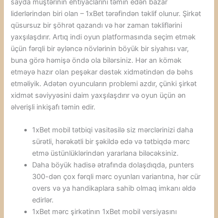
sayda müştərinin ehtiyaclarını təmin edən bazar
liderlərindən biri olan – 1xBet tərəfindən təklif olunur. Şirkət
qüsursuz bir şöhrət qazandı və hər zaman təkliflərini
yaxşılaşdırır. Artıq indi oyun platformasında seçim etmək
üçün fərqli bir əyləncə növlərinin böyük bir siyahısı var,
buna görə həmişə öndə ola bilərsiniz. Hər an kömək
etməyə hazır olan peşəkar dəstək xidmətindən də bəhs
etməliyik. Adətən oyuncuların problemi azdır, çünki şirkət
xidmət səviyyəsini daim yaxşılaşdırır və oyun üçün ən
əlverişli inkişafı təmin edir.
1xBet mobil tətbiqi vasitəsilə siz mərclərinizi daha
sürətli, hərəkətli bir şəkildə edə və tətbiqdə mərc
etmə üstünlüklərindən yararlana biləcəksiniz.
Daha böyük hadisə ətrafında dolaşdıqda, punters
300-dən çox fərqli mərc oyunları variantına, hər cür
overs və ya handikaplara sahib olmaq imkanı əldə
edirlər.
1xBet mərc şirkətinın 1xBet mobil versiyasını