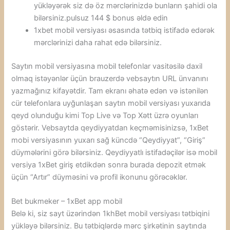
yükləyərək siz də öz mərclərinizdə bunların şahidi ola
bilərsiniz.pulsuz 144 $ bonus əldə edin
1xbet mobil versiyası əsasında tətbiq istifadə edərək
mərclərinizi daha rahat edə bilərsiniz.
Saytın mobil versiyasına mobil telefonlar vasitəsilə daxil
olmaq istəyənlər üçün brauzerdə vebsaytın URL ünvanını
yazmağınız kifayətdir. Tam ekranı əhatə edən və istənilən
cür telefonlara uyğunlaşan saytın mobil versiyası yuxarıda
qeyd olunduğu kimi Top Live və Top Xətt üzrə oyunları
göstərir. Vebsaytda qeydiyyatdan keçməmisinizsə, 1xBet
mobi versiyasının yuxarı sağ küncdə “Qeydiyyat”, “Giriş”
düymələrini görə bilərsiniz. Qeydiyyatlı istifadəçilər isə mobil
versiya 1xBet giriş etdikdən sonra burada depozit etmək
üçün “Artır” düyməsini və profil ikonunu görəcəklər.
Bet bukmeker – 1xBet app mobil
Belə ki, siz sayt üzərindən 1khBet mobil versiyası tətbiqini
yükləyə bilərsiniz. Bu tətbiqlərdə mərc şirkətinin saytında