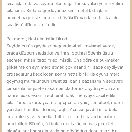
çıxarışlar edə və saytda olan digər funksiyaları yerinə yetirə
bilərsiniz. Birdaha gördüyünüz kimi mobil tətbiqlərin
mərcetmə prosesində rolu böyükdür və eləcə də sizə bir
sıra üstünlüklər təklif edir.
Bet mərc şirkətinin üstünlükləri
Saytda bütün qaydalar haqqında ətraflı məlumat vardır,
orada düzgün statistika verilmiş, optimal ödəniş üsulu
seçmək imkanı təqdim edilmişdir. Ona görə də bukmeker
şirkətinfə onlayn mərc etmək çox asandır – sadə qeydiyyat
prosedurunu keçdikdən sonra hətta bir kliklə oyuna mərc
qoymaq mümkündür! 1XBet az, bahis bazarlarının səxavətli
bir sıra ilə həqiqətən asan bir platforma qoyduq – bunların
hamısı əsas ekranın sol tərəfindəki menyuya daxil edilə
bilər. 1xbet azerbaycan ilə qrupun ən yaxşıları futbol, ​​motor
yarışları, həndbol, tennis, ragbi, Aussie qaydaları futbolu,
buz xokkeyi və Amerika futbolu olsa da bazarlar bol və
müxtəlifdir. Bürcün, futbolun marka üçün əsas prioritet
olduğu, hər hansı digər idman növündən daha geniş bir