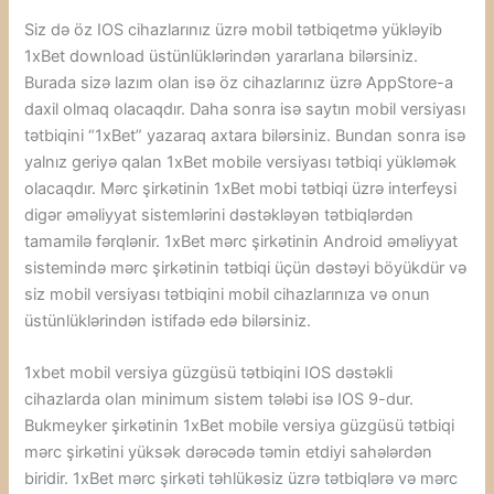
Siz də öz IOS cihazlarınız üzrə mobil tətbiqetmə yükləyib
1xBet download üstünlüklərindən yararlana bilərsiniz.
Burada sizə lazım olan isə öz cihazlarınız üzrə AppStore-a
daxil olmaq olacaqdır. Daha sonra isə saytın mobil versiyası
tətbiqini “1xBet” yazaraq axtara bilərsiniz. Bundan sonra isə
yalnız geriyə qalan 1xBet mobile versiyası tətbiqi yükləmək
olacaqdır. Mərc şirkətinin 1xBet mobi tətbiqi üzrə interfeysi
digər əməliyyat sistemlərini dəstəkləyən tətbiqlərdən
tamamilə fərqlənir. 1xBet mərc şirkətinin Android əməliyyat
sistemində mərc şirkətinin tətbiqi üçün dəstəyi böyükdür və
siz mobil versiyası tətbiqini mobil cihazlarınıza və onun
üstünlüklərindən istifadə edə bilərsiniz.
1xbet mobil versiya güzgüsü tətbiqini IOS dəstəkli
cihazlarda olan minimum sistem tələbi isə IOS 9-dur.
Bukmeyker şirkətinin 1xBet mobile versiya güzgüsü tətbiqi
mərc şirkətini yüksək dərəcədə təmin etdiyi sahələrdən
biridir. 1xBet mərc şirkəti təhlükəsiz üzrə tətbiqlərə və mərc