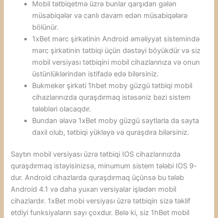
Mobil tətbiqetmə üzrə bunlar qarşıdan gələn
müsabiqələr və canlı davam edən müsabiqələrə
bölünür.
1xBet mərc şirkətinin Android əməliyyat sistemində
mərc şirkətinin tətbiqi üçün dəstəyi böyükdür və siz
mobil versiyası tətbiqini mobil cihazlarınıza və onun
üstünlüklərindən istifadə edə bilərsiniz.
Bukmeker şirkəti 1hbet moby güzgü tətbiqi mobil
cihazlarınızda quraşdırmaq istəsəniz bəzi sistem
tələbləri olacaqdır.
Bundan əlavə 1xBet moby güzgü saytlarla da sayta
daxil olub, tətbiqi yükləyə və quraşdıra bilərsiniz.
Saytın mobil versiyası üzrə tətbiqi IOS cihazlarınızda
quraşdırmaq istəyisinizsə, minumum sistem tələbi IOS 9-
dur. Android cihazlarda quraşdırmaq üçünsə bu tələb
Android 4.1 və daha yuxarı versiyalar işlədən mobil
cihazlardır. 1xBet mobi versiyası üzrə tətbiqin sizə təklif
etdiyi funksiyaların sayı çoxdur. Belə ki, siz 1hBet mobil