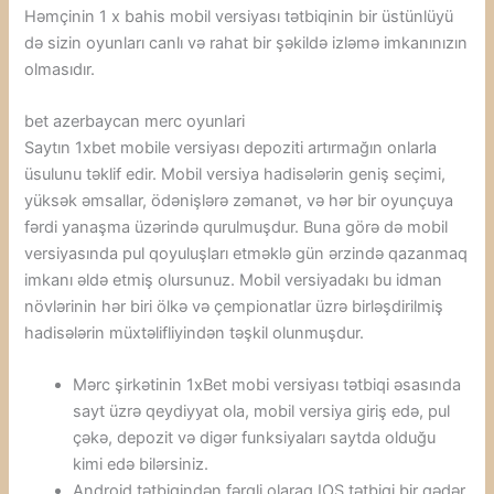
Həmçinin 1 x bahis mobil versiyası tətbiqinin bir üstünlüyü
də sizin oyunları canlı və rahat bir şəkildə izləmə imkanınızın
olmasıdır.
bet azerbaycan merc oyunlari
Saytın 1xbet mobile versiyası depoziti artırmağın onlarla
üsulunu təklif edir. Mobil versiya hadisələrin geniş seçimi,
yüksək əmsallar, ödənişlərə zəmanət, və hər bir oyunçuya
fərdi yanaşma üzərində qurulmuşdur. Buna görə də mobil
versiyasında pul qoyuluşları etməklə gün ərzində qazanmaq
imkanı əldə etmiş olursunuz. Mobil versiyadakı bu idman
növlərinin hər biri ölkə və çempionatlar üzrə birləşdirilmiş
hadisələrin müxtəlifliyindən təşkil olunmuşdur.
Mərc şirkətinin 1xBet mobi versiyası tətbiqi əsasında
sayt üzrə qeydiyyat ola, mobil versiya giriş edə, pul
çəkə, depozit və digər funksiyaları saytda olduğu
kimi edə bilərsiniz.
Android tətbiqindən fərqli olaraq IOS tətbiqi bir qədər