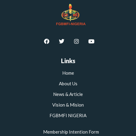
F
T
I
Y
a
w
n
o
c
i
s
u
e
t
t
t
b
t
a
u
Links
o
e
g
b
o
r
r
e
Home
k
a
m
About Us
News & Article
Vision & Mision
FGBMFI NIGERIA
Membership Intention Form