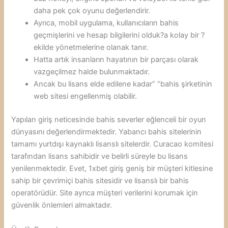
daha pek çok oyunu değerlendirir.
Ayrıca, mobil uygulama, kullanıcıların bahis
geçmişlerini ve hesap bilgilerini olduk?a kolay bir ?
ekilde yönetmelerine olanak tanır.
Hatta artık insanların hayatının bir parçası olarak
vazgeçilmez halde bulunmaktadır.
Ancak bu lisans elde edilene kadar” “bahis şirketinin
web sitesi engellenmiş olabilir.
Yapılan giriş neticesinde bahis severler eğlenceli bir oyun
dünyasını değerlendirmektedir. Yabancı bahis sitelerinin
tamamı yurtdışı kaynaklı lisanslı sitelerdir. Curacao komitesi
tarafından lisans sahibidir ve belirli süreyle bu lisans
yenilenmektedir. Evet, 1xbet giriş geniş bir müşteri kitlesine
sahip bir çevrimiçi bahis sitesidir ve lisanslı bir bahis
operatörüdür. Site ayrıca müşteri verilerini korumak için
güvenlik önlemleri almaktadır.