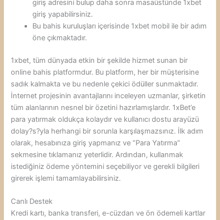
giriş adresini bulup daha sonra masaüstünde 1xbet
giriş yapabilirsiniz.
Bu bahis kuruluşları içerisinde 1xbet mobil ile bir adım
öne çıkmaktadır.
1xbet, tüm dünyada etkin bir şekilde hizmet sunan bir
online bahis platformdur. Bu platform, her bir müşterisine
sadık kalmakta ve bu nedenle çekici ödüller sunmaktadır.
İnternet projesinin avantajlarını inceleyen uzmanlar, şirketin
tüm alanlarının nesnel bir özetini hazırlamışlardır. 1xBet’e
para yatırmak oldukça kolaydır ve kullanıcı dostu arayüzü
dolay?s?yla herhangi bir sorunla karşılaşmazsınız. İlk adım
olarak, hesabınıza giriş yapmanız ve “Para Yatırma”
sekmesine tıklamanız yeterlidir. Ardından, kullanmak
istediğiniz ödeme yöntemini seçebiliyor ve gerekli bilgileri
girerek işlemi tamamlayabilirsiniz.
Canlı Destek
Kredi kartı, banka transferi, e-cüzdan ve ön ödemeli kartlar