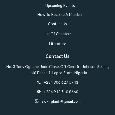
Upcoming Events
How To Become A Member
Contact Us
List Of Chapters
Literature
Contact Us
No. 3 Tony Oghene-Jode Close, Off Omorire Johnson Street,
Lekki Phase 1, Lagos State, Nigeria.
+234 906 627 5741
+234 913 510 8660
sw7.fgbmfi@gmail.com