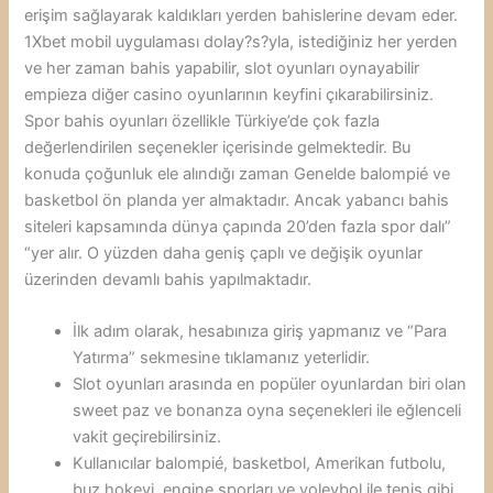
erişim sağlayarak kaldıkları yerden bahislerine devam eder.
1Xbet mobil uygulaması dolay?s?yla, istediğiniz her yerden
ve her zaman bahis yapabilir, slot oyunları oynayabilir
empieza diğer casino oyunlarının keyfini çıkarabilirsiniz.
Spor bahis oyunları özellikle Türkiye’de çok fazla
değerlendirilen seçenekler içerisinde gelmektedir. Bu
konuda çoğunluk ele alındığı zaman Genelde balompié ve
basketbol ön planda yer almaktadır. Ancak yabancı bahis
siteleri kapsamında dünya çapında 20’den fazla spor dalı”
“yer alır. O yüzden daha geniş çaplı ve değişik oyunlar
üzerinden devamlı bahis yapılmaktadır.
İlk adım olarak, hesabınıza giriş yapmanız ve “Para
Yatırma” sekmesine tıklamanız yeterlidir.
Slot oyunları arasında en popüler oyunlardan biri olan
sweet paz ve bonanza oyna seçenekleri ile eğlenceli
vakit geçirebilirsiniz.
Kullanıcılar balompié, basketbol, Amerikan futbolu,
buz hokeyi, engine sporları ve voleybol ile tenis gibi