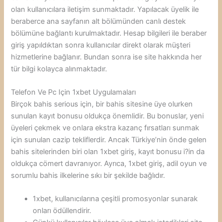
olan kullanıcılara iletişim sunmaktadır. Yapılacak üyelik ile
beraberce ana sayfanın alt bölümünden canlı destek
bölümüne bağlantı kurulmaktadır. Hesap bilgileri ile beraber
giriş yapıldıktan sonra kullanıcılar direkt olarak müşteri
hizmetlerine bağlanır. Bundan sonra ise site hakkında her
tür bilgi kolayca alınmaktadır.
Telefon Ve Pc Için 1xbet Uygulamaları
Birçok bahis serious için, bir bahis sitesine üye olurken
sunulan kayıt bonusu oldukça önemlidir. Bu bonuslar, yeni
üyeleri çekmek ve onlara ekstra kazanç fırsatları sunmak
için sunulan cazip tekliflerdir. Ancak Türkiye’nin önde gelen
bahis sitelerinden biri olan 1xbet giriş, kayıt bonusu i?in da
oldukça cömert davranıyor. Ayrıca, 1xbet giriş, adil oyun ve
sorumlu bahis ilkelerine sıkı bir şekilde bağlıdır.
1xbet, kullanıcılarına çeşitli promosyonlar sunarak
onları ödüllendirir.