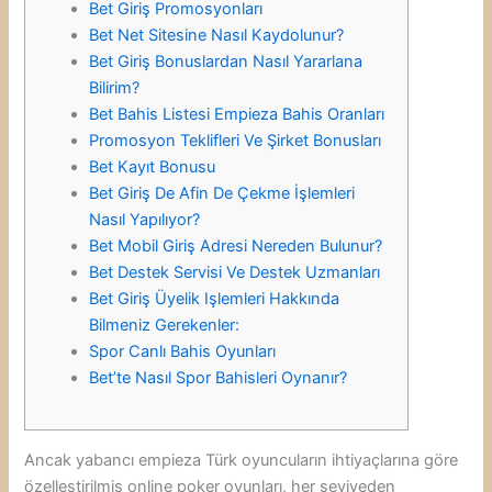
Bet Giriş Promosyonları
Bet Net Sitesine Nasıl Kaydolunur?
Bet Giriş Bonuslardan Nasıl Yararlana
Bilirim?
Bet Bahis Listesi Empieza Bahis Oranları
Promosyon Teklifleri Ve Şirket Bonusları
Bet Kayıt Bonusu
Bet Giriş De Afin De Çekme İşlemleri
Nasıl Yapılıyor?
Bet Mobil Giriş Adresi Nereden Bulunur?
Bet Destek Servisi Ve Destek Uzmanları
Bet Giriş Üyelik Işlemleri Hakkında
Bilmeniz Gerekenler:
Spor Canlı Bahis Oyunları
Bet’te Nasıl Spor Bahisleri Oynanır?
Ancak yabancı empieza Türk oyuncuların ihtiyaçlarına göre
özelleştirilmiş online poker oyunları, her seviyeden