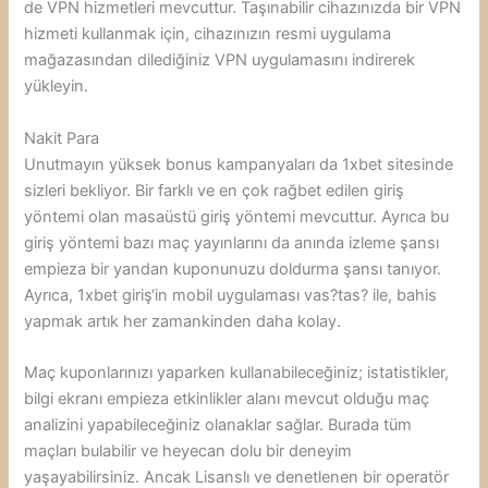
de VPN hizmetleri mevcuttur. Taşınabilir cihazınızda bir VPN
hizmeti kullanmak için, cihazınızın resmi uygulama
mağazasından dilediğiniz VPN uygulamasını indirerek
yükleyin.
Nakit Para
Unutmayın yüksek bonus kampanyaları da 1xbet sitesinde
sizleri bekliyor. Bir farklı ve en çok rağbet edilen giriş
yöntemi olan masaüstü giriş yöntemi mevcuttur. Ayrıca bu
giriş yöntemi bazı maç yayınlarını da anında izleme şansı
empieza bir yandan kuponunuzu doldurma şansı tanıyor.
Ayrıca, 1xbet giriş‘in mobil uygulaması vas?tas? ile, bahis
yapmak artık her zamankinden daha kolay.
Maç kuponlarınızı yaparken kullanabileceğiniz; istatistikler,
bilgi ekranı empieza etkinlikler alanı mevcut olduğu maç
analizini yapabileceğiniz olanaklar sağlar. Burada tüm
maçları bulabilir ve heyecan dolu bir deneyim
yaşayabilirsiniz. Ancak Lisanslı ve denetlenen bir operatör