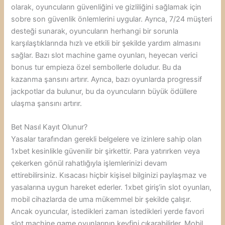
olarak, oyuncuların güvenliğini ve gizliliğini sağlamak için
sobre son güvenlik önlemlerini uygular. Ayrıca, 7/24 müşteri
desteği sunarak, oyuncuların herhangi bir sorunla
karşılaştıklarında hızlı ve etkili bir şekilde yardım almasını
sağlar. Bazı slot machine game oyunları, heyecan verici
bonus tur empieza özel sembollerle doludur. Bu da
kazanma şansını artırır. Ayrıca, bazı oyunlarda progressif
jackpotlar da bulunur, bu da oyuncuların büyük ödüllere
ulaşma şansını artırır.
Bet Nasıl Kayıt Olunur?
Yasalar tarafından gerekli belgelere ve izinlere sahip olan
1xbet kesinlikle güvenilir bir şirkettir. Para yatırırken veya
çekerken gönül rahatlığıyla işlemlerinizi devam
ettirebilirsiniz. Kısacası hiçbir kişisel bilginizi paylaşmaz ve
yasalarına uygun hareket ederler. 1xbet giriş‘in slot oyunları,
mobil cihazlarda de uma mükemmel bir şekilde çalışır.
Ancak oyuncular, istedikleri zaman istedikleri yerde favori
slot machine game oyunlarının keyfini çıkarabilirler. Mobil