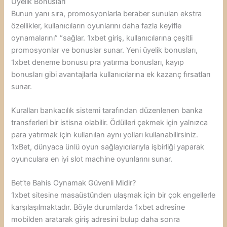
Üyelik Bonusları
Bunun yanı sıra, promosyonlarla beraber sunulan ekstra
özellikler, kullanıcıların oyunlarını daha fazla keyifle
oynamalarını” “sağlar. 1xbet giriş, kullanıcılarına çeşitli
promosyonlar ve bonuslar sunar. Yeni üyelik bonusları,
1xbet deneme bonusu pra yatırma bonusları, kayıp
bonusları gibi avantajlarla kullanıcılarına ek kazanç fırsatları
sunar.
Kuralları bankacılık sistemi tarafından düzenlenen banka
transferleri bir istisna olabilir. Ödülleri çekmek için yalnızca
para yatırmak için kullanılan aynı yolları kullanabilirsiniz.
1xBet, dünyaca ünlü oyun sağlayıcılarıyla işbirliği yaparak
oyunculara en iyi slot machine oyunlarını sunar.
Bet’te Bahis Oynamak Güvenli Midir?
1xbet sitesine masaüstünden ulaşmak için bir çok engellerle
karşılaşılmaktadır. Böyle durumlarda 1xbet adresine
mobilden aratarak giriş adresini bulup daha sonra