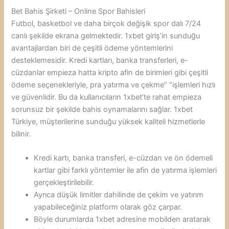
Bet Bahis Şirketi – Online Spor Bahisleri
Futbol, basketbol ve daha birçok değişik spor dalı 7/24
canlı şekilde ekrana gelmektedir. 1xbet giriş’in sunduğu
avantajlardan biri de çeşitli ödeme yöntemlerini
desteklemesidir. Kredi kartları, banka transferleri, e-
cüzdanlar empieza hatta kripto afin de birimleri gibi çeşitli
ödeme seçenekleriyle, pra yatırma ve çekme” “işlemleri hızlı
ve güvenlidir. Bu da kullanıcıların 1xbet’te rahat empieza
sorunsuz bir şekilde bahis oynamalarını sağlar. 1xbet
Türkiye, müşterilerine sunduğu yüksek kaliteli hizmetlerle
bilinir.
Kredi kartı, banka transferi, e-cüzdan ve ön ödemeli
kartlar gibi farklı yöntemler ile afin de yatırma işlemleri
gerçekleştirilebilir.
Ayrıca düşük limitler dahilinde de çekim ve yatırım
yapabileceğiniz platform olarak göz çarpar.
Böyle durumlarda 1xbet adresine mobilden aratarak