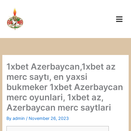
Skip
to
content
1xbet Azerbaycan,1xbet az
merc saytı, en yaxsi
bukmeker 1xbet Azerbaycan
merc oyunlari, 1xbet az,
Azerbaycan merc saytlari
By
admin
/
November 26, 2023