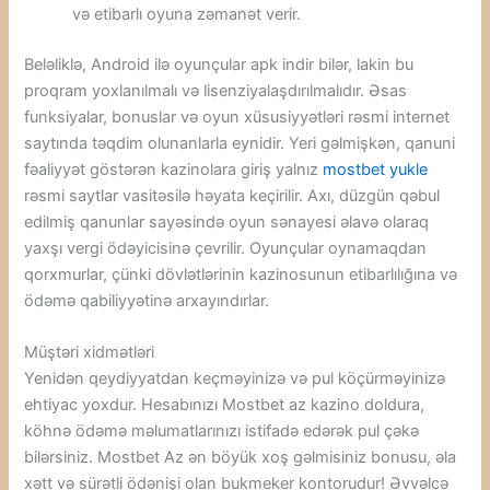
və etibarlı oyuna zəmanət verir.
Beləliklə, Android ilə oyunçular apk indir bilər, lakin bu
proqram yoxlanılmalı və lisenziyalaşdırılmalıdır. Əsas
funksiyalar, bonuslar və oyun xüsusiyyətləri rəsmi internet
saytında təqdim olunanlarla eynidir. Yeri gəlmişkən, qanuni
fəaliyyət göstərən kazinolara giriş yalnız
mostbet yukle
rəsmi saytlar vasitəsilə həyata keçirilir. Axı, düzgün qəbul
edilmiş qanunlar sayəsində oyun sənayesi əlavə olaraq
yaxşı vergi ödəyicisinə çevrilir. Oyunçular oynamaqdan
qorxmurlar, çünki dövlətlərinin kazinosunun etibarlılığına və
ödəmə qabiliyyətinə arxayındırlar.
Müştəri xidmətləri
Yenidən qeydiyyatdan keçməyinizə və pul köçürməyinizə
ehtiyac yoxdur. Hesabınızı Mostbet az kazino doldura,
köhnə ödəmə məlumatlarınızı istifadə edərək pul çəkə
bilərsiniz. Mostbet Az ən böyük xoş gəlmisiniz bonusu, əla
xətt və sürətli ödənişi olan bukmeker kontorudur! Əvvəlcə