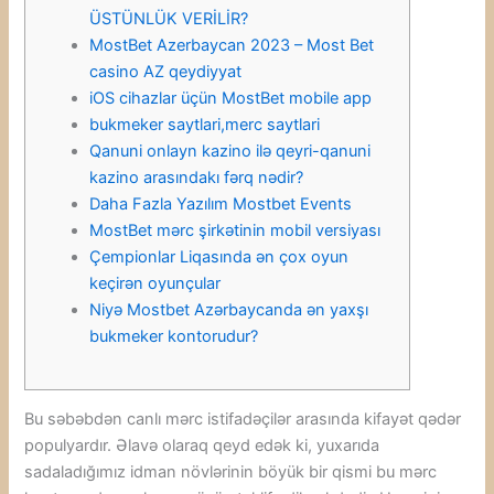
ÜSTÜNLÜK VERİLİR?
MostBet Azerbaycan 2023 – Most Bet
casino AZ qeydiyyat
iOS cihazlar üçün MostBet mobile app
bukmeker saytlari,merc saytlari
Qanuni onlayn kazino ilə qeyri-qanuni
kazino arasındakı fərq nədir?
Daha Fazla Yazılım Mostbet Events
MostBet mərc şirkətinin mobil versiyası
Çempionlar Liqasında ən çox oyun
keçirən oyunçular
Niyə Mostbet Azərbaycanda ən yaxşı
bukmeker kontorudur?
Bu səbəbdən canlı mərc istifadəçilər arasında kifayət qədər
populyardır. Əlavə olaraq qeyd edək ki, yuxarıda
sadaladığımız idman növlərinin böyük bir qismi bu mərc