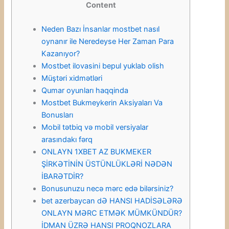
Content
Neden Bazı İnsanlar mostbet nasıl
oynanır ile Neredeyse Her Zaman Para
Kazanıyor?
Mostbet ilovasini bepul yuklab olish
Müştəri xidmətləri
Qumar oyunları haqqinda
Mostbet Bukmeykerin Aksiyaları Va
Bonusları
Mobil tətbiq və mobil versiyalar
arasındakı fərq
ONLAYN 1XBET AZ BUKMEKER
ŞİRKƏTİNİN ÜSTÜNLÜKLƏRİ NƏDƏN
İBARƏTDİR?
Bonusunuzu necə mərc edə bilərsiniz?
bet azerbaycan dƏ HANSI HADİSƏLƏRƏ
ONLAYN MƏRC ETMƏK MÜMKÜNDÜR?
İDMAN ÜZRƏ HANSI PROQNOZLARA