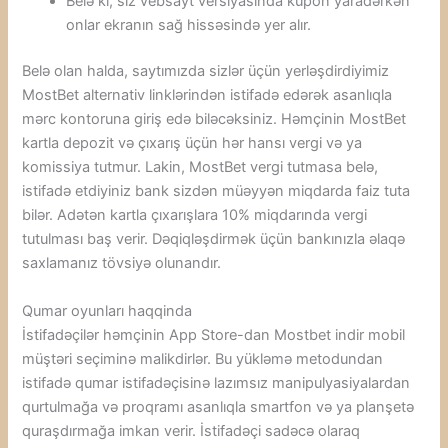
Belə ki, siz vebsayt versiyasında kupon yaradərkən
onlar ekranın sağ hissəsində yer alır.
Belə olan halda, saytımızda sizlər üçün yerləşdirdiyimiz
MostBet alternativ linklərindən istifadə edərək asanlıqla
mərc kontoruna giriş edə biləcəksiniz. Həmçinin MostBet
kartla depozit və çıxarış üçün hər hansı vergi və ya
komissiya tutmur. Lakin, MostBet vergi tutmasa belə,
istifadə etdiyiniz bank sizdən müəyyən miqdarda faiz tuta
bilər. Adətən kartla çıxarışlara 10% miqdarında vergi
tutulması baş verir. Dəqiqləşdirmək üçün bankınızla əlaqə
saxlamanız tövsiyə olunandır.
Qumar oyunları haqqinda
İstifadəçilər həmçinin App Store-dan Mostbet indir mobil
müştəri seçiminə malikdirlər. Bu yükləmə metodundan
istifadə qumar istifadəçisinə lazımsız manipulyasiyalardan
qurtulmağa və proqramı asanlıqla smartfon və ya planşetə
quraşdırmağa imkan verir. İstifadəçi sadəcə olaraq