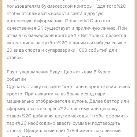
пользователям букмекерской конторы” “ддя того%2C
чтобы отслеживать новости сайта а другую
интересную информацию. Понятно%2C что эта
качественная БК существует и приличную линию. При
этом в букмекерской конторе 1 x Bet только делается
акцент лишь на футбол%2C а линии вы найдем свыше
20 вида спорта и суперзаврики 1000 событий дли
ставок.
Push-уведомления Будут Держать вам В Курсе
событий
Сделать ставку на сайте 1хБет или в приложении очень
просто. При нажатии на выбрана исход пари
машинально отображается в купоне. Далее беттор или
сформировать экспресс%2C систему или цепочку
ставок%2C добавляя другие исходы. Чтобы оформить
пари%2C необходимо ввести сумма и подтвердить
ставку. Официальный сайт 1xBet имеет лаконичный