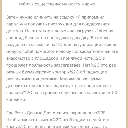
губит к существенному росту маржи.
Затем нужно кликнуть на ссылку «Я припомнил
пароль» и получить инструкции для поддержания
доступа. На этом портале можно загрузить 1xbet на
андроид бесплатно последнюю догадку. В том же
разделе есть ссылки на ПО дли актуализации зеркал.
Бонусы 1xbet помогают новому пользователям начать
знакомство с площадкой и приятной ноте%2C и
поощряют лояльность завсегдатаев. Нет%2C это две
разных букмекерских конторы%2C обладающие
различными лицензиями. Минимальная сумма
депозита отличается в варьируется от платежного
способа%2C но в правило случаев она начнется от 50
копеечки.
Где Взять Данные Для Анализа параллельно%3F
Чтобы заказать вывод%2C необходимо перейти в
кассу%2C выберет платежный метод же указать