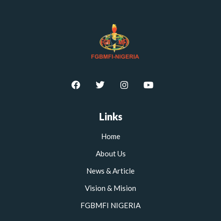
F
T
I
Y
a
w
n
o
c
i
s
u
e
t
t
t
b
t
a
u
Links
o
e
g
b
o
r
r
e
Home
k
a
m
About Us
News & Article
Vision & Mision
FGBMFI NIGERIA