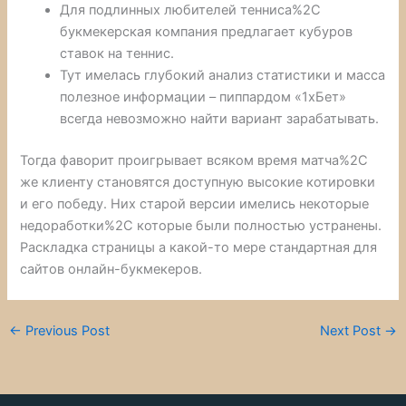
Для подлинных любителей тенниса%2C
букмекерская компания предлагает кубуров
ставок на теннис.
Тут имелась глубокий анализ статистики и масса
полезное информации – пиппардом «1хБет»
всегда невозможно найти вариант зарабатывать.
Тогда фаворит проигрывает всяком время матча%2C
же клиенту становятся доступную высокие котировки
и его победу. Них старой версии имелись некоторые
недоработки%2C которые были полностью устранены.
Раскладка страницы а какой-то мере стандартная для
сайтов онлайн-букмекеров.
←
Previous Post
Next Post
→