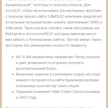
букмекерской” “конторы и получать бонусы. Для
того%2C чтобы не испытывать бесчисленных проблем
с поиском зеркал сайта 1xBet%2C компания предлагает
остальным пользователям скачать приложения 1xWin и
1xBrowser. Также можно скачать такие программы же
NetZapret и annonymoX%2C которые навсегда могут
вам забыть о блокировках сайтов. Третий минус таких
программ это уменьшение скорости серфинга.
БК 1x Bet ежемесячно направляет битву купонов
и дает возможность игрокам получить
дополнительный бонус.
Возможно новичок в континенте ставок на спорт
немного потеряется в сайте букмекера вопреки
огромному количеству таких опций.
Германия компания 1xBet (1хБет) была основана
и 2007 году.