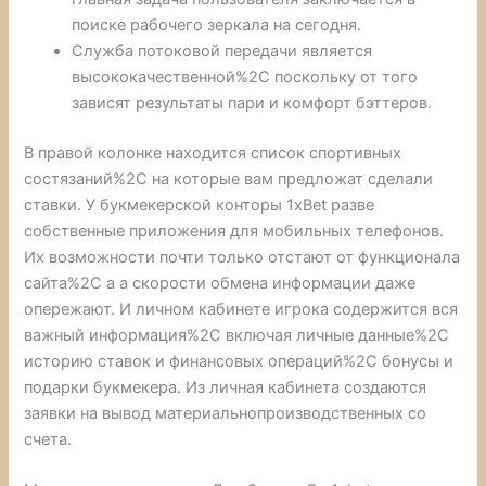
поиске рабочего зеркала на сегодня.
Служба потоковой передачи является
высококачественной%2C поскольку от того
зависят результаты пари и комфорт бэттеров.
В правой колонке находится список спортивных
состязаний%2C на которые вам предложат сделали
ставки. У букмекерской конторы 1xBet разве
собственные приложения для мобильных телефонов.
Их возможности почти только отстают от функционала
сайта%2C а а скорости обмена информации даже
опережают. И личном кабинете игрока содержится вся
важный информация%2C включая личные данные%2C
историю ставок и финансовых операций%2C бонусы и
подарки букмекера. Из личная кабинета создаются
заявки на вывод материальнопроизводственных со
счета.