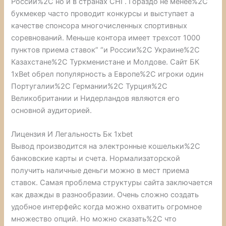
России%2C но и в странах СНГ. Гораздо не менее%2C
букмекер часто проводит конкурсы и выступает а
качестве спонсора многочисленных спортивных
соревнований. Меньше контора имеет трехсот 1000
пунктов приема ставок” “и России%2C Украине%2C
Казахстане%2C Туркменистане и Молдове. Сайт БК
1xBet обрел популярность а Европе%2C игроки один
Португалии%2C Германии%2C Турция%2C
Великобритании и Нидерландов являются его
основной аудиторией.
Лицензия И Легальность Бк 1xbet
Вывод производится на электронные кошельки%2C
банковские карты и счета. Нормализаторской
получить наличные деньги можно в мест приема
ставок. Самая проблема структуры сайта заключается
как дважды в разнообразии. Очень сложно создать
удобное интерфейс когда можно охватить огромное
множество опций. Но можно сказать%2C что