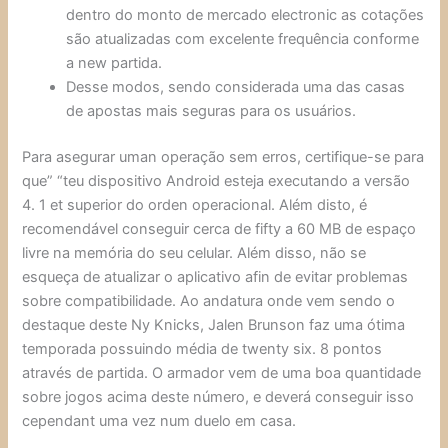
dentro do monto de mercado electronic as cotações
são atualizadas com excelente frequência conforme
a new partida.
Desse modos, sendo considerada uma das casas
de apostas mais seguras para os usuários.
Para asegurar uman operação sem erros, certifique-se para
que” “teu dispositivo Android esteja executando a versão
4. 1 et superior do orden operacional. Além disto, é
recomendável conseguir cerca de fifty a 60 MB de espaço
livre na memória do seu celular. Além disso, não se
esqueça de atualizar o aplicativo afin de evitar problemas
sobre compatibilidade. Ao andatura onde vem sendo o
destaque deste Ny Knicks, Jalen Brunson faz uma ótima
temporada possuindo média de twenty six. 8 pontos
através de partida. O armador vem de uma boa quantidade
sobre jogos acima deste número, e deverá conseguir isso
cependant uma vez num duelo em casa.