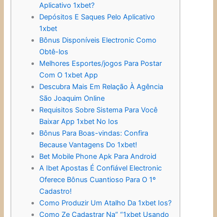
Aplicativo 1xbet?
Depósitos E Saques Pelo Aplicativo
1xbet
Bônus Disponíveis Electronic Como
Obtê-los
Melhores Esportes/jogos Para Postar
Com O 1xbet App
Descubra Mais Em Relação À Agência
São Joaquim Online
Requisitos Sobre Sistema Para Você
Baixar App 1xbet No Ios
Bônus Para Boas-vindas: Confira
Because Vantagens Do 1xbet!
Bet Mobile Phone Apk Para Android
A Ibet Apostas É Confiável Electronic
Oferece Bônus Cuantioso Para O 1º
Cadastro!
Como Produzir Um Atalho Da 1xbet Ios?
Como Ze Cadastrar Na” “1xbet Usando