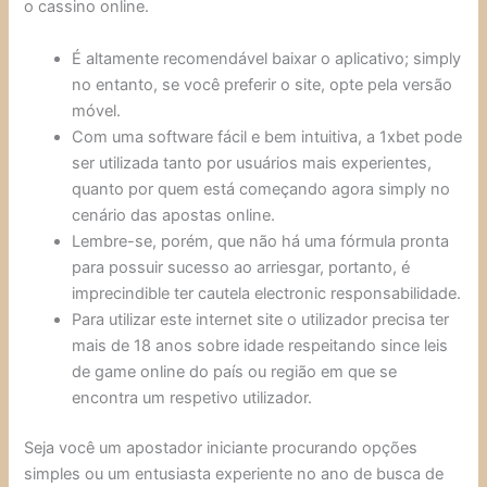
o cassino online.
É altamente recomendável baixar o aplicativo; simply
no entanto, se você preferir o site, opte pela versão
móvel.
Com uma software fácil e bem intuitiva, a 1xbet pode
ser utilizada tanto por usuários mais experientes,
quanto por quem está começando agora simply no
cenário das apostas online.
Lembre-se, porém, que não há uma fórmula pronta
para possuir sucesso ao arriesgar, portanto, é
imprecindible ter cautela electronic responsabilidade.
Para utilizar este internet site o utilizador precisa ter
mais de 18 anos sobre idade respeitando since leis
de game online do país ou região em que se
encontra um respetivo utilizador.
Seja você um apostador iniciante procurando opções
simples ou um entusiasta experiente no ano de busca de