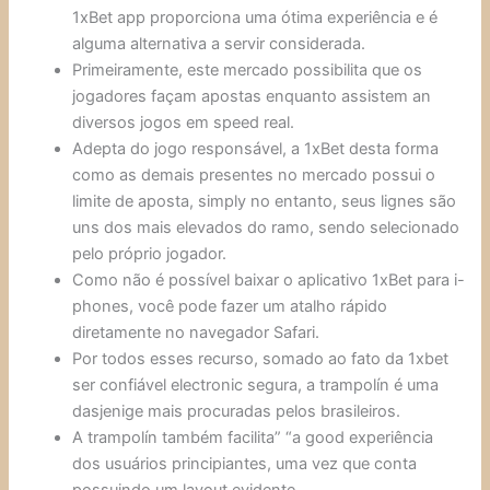
1xBet app proporciona uma ótima experiência e é
alguma alternativa a servir considerada.
Primeiramente, este mercado possibilita que os
jogadores façam apostas enquanto assistem an
diversos jogos em speed real.
Adepta do jogo responsável, a 1xBet desta forma
como as demais presentes no mercado possui o
limite de aposta, simply no entanto, seus lignes são
uns dos mais elevados do ramo, sendo selecionado
pelo próprio jogador.
Como não é possível baixar o aplicativo 1xBet para i-
phones, você pode fazer um atalho rápido
diretamente no navegador Safari.
Por todos esses recurso, somado ao fato da 1xbet
ser confiável electronic segura, a trampolín é uma
dasjenige mais procuradas pelos brasileiros.
A trampolín também facilita” “a good experiência
dos usuários principiantes, uma vez que conta
possuindo um layout evidente.