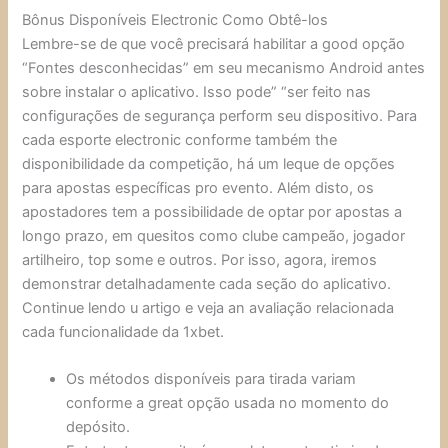
Bônus Disponíveis Electronic Como Obtê-los
Lembre-se de que você precisará habilitar a good opção
“Fontes desconhecidas” em seu mecanismo Android antes
sobre instalar o aplicativo. Isso pode” “ser feito nas
configurações de segurança perform seu dispositivo. Para
cada esporte electronic conforme também the
disponibilidade da competição, há um leque de opções
para apostas específicas pro evento. Além disto, os
apostadores tem a possibilidade de optar por apostas a
longo prazo, em quesitos como clube campeão, jogador
artilheiro, top some e outros. Por isso, agora, iremos
demonstrar detalhadamente cada seção do aplicativo.
Continue lendo u artigo e veja an avaliação relacionada
cada funcionalidade da 1xbet.
Os métodos disponíveis para tirada variam
conforme a great opção usada no momento do
depósito.