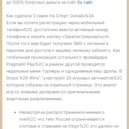
до 500% бонусных деньги на счёт
бк сайт
.
Как сделали Ставки На Спорт Онлайн%3A
Если вы хотите регистрацию через мобильный
телефон%2C достаточно ввести активный номер
телефона и нажать кнопку «Зарегистрироваться».
После того вам будет получено SMS с логином и
паролем дли доступа к вашему личному кабинету. Как
глобальная промоакция остального провайдера
Pragmatic Play%2C в рамках другой проводятся
недельные мини-турниры и однодневные кеш-дропы. В
Drops %26 Wins” “участвуют 20 игровых автоматов%2C
которые собраны на отдельной странице. Это аналог
игр со живыми дилерами со оригинальными
азартными развлечениями.
Несмотря на распространенное мнение о
том%2C что 1win Россия ограничивается
слотами и ставками на спорт%2C это далеко но