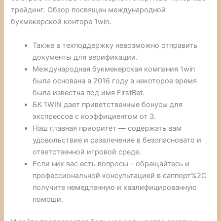
трейдинг. Обзор посвящен международной
букмекерской конторе 1win.
Также в техподдержку невозможно отправить
документы для верификации.
Международная букмекерская компания 1win
была основана а 2016 году а некоторое время
была известна под имя FirstBet.
БК 1WIN дает приветственные бонусы для
экспрессов с коэффициентом от 3.
Наш главная приоритет — содержать вам
удовольствие и развлечение в безопасновато и
ответственной игровой среде.
Если них вас есть вопросы – обращайтесь и
профессиональной консультацией в саппорт%2C
получите немедленную и квалифицированную
помоши.