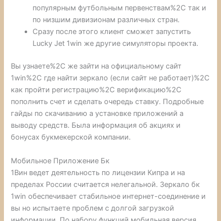
популярным футбольным первенствам%2C так и
по низшим дивизионам различных стран.
Сразу после этого клиент сможет запустить
Lucky Jet 1win же другие симуляторы проекта.
Вы узнаете%2C же зайти на официальному сайт
1win%2C где найти зеркало (если сайт не работает)%2C
как пройти регистрацию%2C верификацию%2C
пополнить счет и сделать очередь ставку. Подробные
гайды по скачиванию а установке приложений а
выводу средств. Была информация об акциях и
бонусах букмекерской компании.
Мобильное Приложение Бк
1Вин ведет деятельность по лицензии Кипра и на
пределах России считается нелегальной. Зеркало бк
1win обеспечивает стабильное интернет-соединение и
вы но испытаете проблем с долгой загрузкой
информации. По набору функций мобильная версия