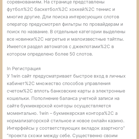
соревнованиям. На странице представлены
футбол%2C баскетбол%2C хоккей%2C теннис и
многие другие. Дли поиска интересующих слотов
оператор предусмотрел фильтры по провайдерам и
поиск по название. В отдельные категории выделены
все новинки%2C нагретые и малоизвестные тайтлы.
Имеется раздел автоматов с джекпотами%2C в
котором определено более 50 слотов.
In Регистрация
У 1win сайт предусматривает быстрое вход в личных
кабинет%2C множество способов управления
счетом%2C вплоть банковские карты а электронные
кошельки. Пополнение баланса учетной записи на
сайте букмекерской конторы осуществляется
моментально. 1win – букмекерская контора%2C а
нормализаторской стильное и новое онлайн казино.
Интерфейсы у соответствующих вкладок азартного”
“проекта схожи между себе. Существенно своим