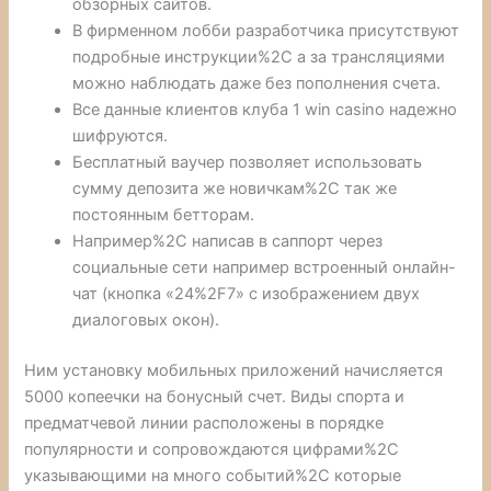
обзорных сайтов.
В фирменном лобби разработчика присутствуют
подробные инструкции%2C а за трансляциями
можно наблюдать даже без пополнения счета.
Все данные клиентов клуба 1 win casino надежно
шифруются.
Бесплатный ваучер позволяет использовать
сумму депозита же новичкам%2C так же
постоянным бетторам.
Например%2C написав в саппорт через
социальные сети например встроенный онлайн-
чат (кнопка «24%2F7» с изображением двух
диалоговых окон).
Ним установку мобильных приложений начисляется
5000 копеечки на бонусный счет. Виды спорта и
предматчевой линии расположены в порядке
популярности и сопровождаются цифрами%2C
указывающими на много событий%2C которые