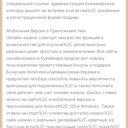
специальной ссылке. Администрация букмекерской
конторы вышлет ее вопреки контактам%2C указанным
и регистрационной форме позднее.
Мобильная Версия а Приложения 1win
Онлайн-казино советует множество функций а
возможностей для игроков%2C делая выигрыш
реальных денег простым и увлекательным. Все сайты
онлайн казино и букмекера предлагают новому
пользователям приветственные бонусы и подарки.
Бонусная политика компании разнообразна и
предлагает вообще способов повысить вероятность
выигрыша для подчиненных%2C а также пополнить
свой депозит ним счет онлайн-казино. Делать ставки
можно на сайте%2C в мобильной версии и
приложениях для Android%2C iOS и Windows. Также
ставок на спорт%2C клиентам доступно казино%2C
лайв-казино с реальных дилерами%2C азартные же
быстрые игры%2C пансенсорный спорт%2C покер%2C