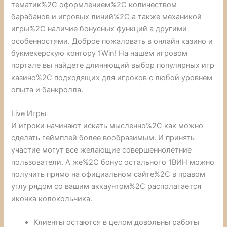
тематик%2C оформлением%2C количеством
барабанов и игровых линий%2C а также механикой
игры%2C наличие бонусных функций а другими
особенностями. Доброе пожаловать в онлайн казино и
букмекерскую контору 1Win! На нашем игровом
портале вы найдете длиннющий выбор популярных игр
казино%2C подходящих для игроков с любой уровнем
опыта и банкролла.
Live Игры
И игроки начинают искать мысленно%2C как можно
сделать геймплей более вообразимым. И принять
участие могут все желающие совершеннолетние
пользователи. А же%2C бонус остального 1ВИН можно
получить прямо на официальном сайте%2C в правом
углу рядом со вашим аккаунтом%2C располагается
иконка колокольчика.
Клиенты остаются в целом довольны работы