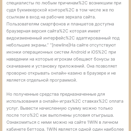
специалисты по любым причинам%2C возникшим при
судя букмекерской конторе%2C в том числе же по
ссылкам в вход на рабочие зеркала сайта.
Пользователям смартфонов и планшетов доступна
браузерная версия сайта%2C которая имеет
видоизмененный интерфейс%2C адаптированный под
небольшие экраны.” “[newline]На сайте отсутствуют
иконки операционных систем Android и iOS%2C при
наведении на которые игрокам обещают бонусы за
скачивание и установку приложений. Она позволяет
проворно открывать онлайн-казино в браузере и не
является отдельной программой.
Но полученные средства предназначенные для
использования а онлайн-играх%2C ставках%2C оплата
услуг. Вывести начисленную сумму можно только
после того%2C как выполнены условия отыгрыша.
Ознакомиться с ними можно на сайте 1WIN в личном
кабинете беттора. 1WIN является одной один наиболее