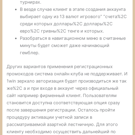
турнирах.
В везде случае клиент в этапе создания аккаунта
выбирает одну из 13 валют игрового” “счета%2C
среди которых доллары%2C доллары%2C
евро%2C гривны%2C тенге и которых.
Разобраться в навигационном меню в считанные
минуты будет сможет даже начинающий
гемблер.
Других вариантов применения регистрационных
промокодов система онлайн клуба не поддерживает. И
1win зеркало авторизация будет производиться же так
же%2C а и при входе в аккаунт через официальный
сайт например фирменный клиент. Пользователям
становится доступна соответствующая опция сразу
после завершения регистрации. Осталось пройти
процедуру активации учетной записи в
рассматриваемой азартной лестничную. Для этого
клиенту необходимо осуществить дальнейший по