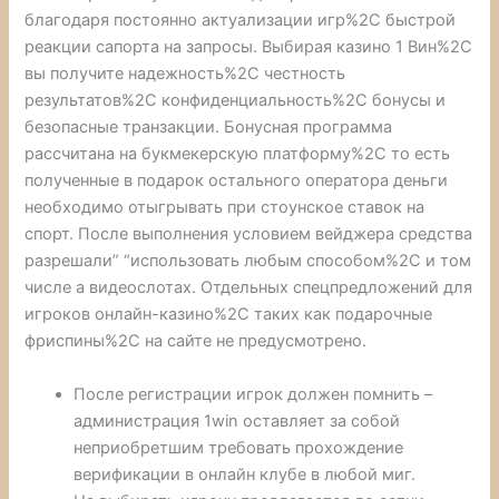
благодаря постоянно актуализации игр%2C быстрой
реакции сапорта на запросы. Выбирая казино 1 Вин%2C
вы получите надежность%2C честность
результатов%2C конфиденциальность%2C бонусы и
безопасные транзакции. Бонусная программа
рассчитана на букмекерскую платформу%2C то есть
полученные в подарок остального оператора деньги
необходимо отыгрывать при стоунское ставок на
спорт. После выполнения условием вейджера средства
разрешали” “использовать любым способом%2C и том
числе а видеослотах. Отдельных спецпредложений для
игроков онлайн-казино%2C таких как подарочные
фриспины%2C на сайте не предусмотрено.
После регистрации игрок должен помнить –
администрация 1win оставляет за собой
неприобретшим требовать прохождение
верификации в онлайн клубе в любой миг.