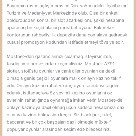
Bayramın rəsmi açılış mərasimi Qax şəhərindəki “İçəribazar”
Turizm və Mədəniyyət Mərkəzində olub. Qısa bir anket
doldurduqdan sonra, bir slot azarkeşi onu şəxsi hesabına
aparacaq bir keçid alacaq mostbet oyunu. Bukmeker
kontorunun rəhbərliyi ilk depozitə daha cox əlavə gətirəcək
xüsusi promosyon kodundan istifadə etməyi tövsiyə edir.
Mostbet-dən qazanclarınızı çıxarmaq istəyirsinizsə,
təsdiqləmə prosesindən keçməlisiniz. Mostbet-AZ91
slotlar, stolüstü oyunlar və canlı diler oyunları da daxil
olmaqla geniş çeşidli oyunlara malik onlayn kazino təklif
edir. Onlayn kazino rahat və xoş oyun təcrübəsi təqdim
edərək, istifadəçilərə öz sevimli kazino oyunlarını öz
evlərinin rahatlığında oynamağa imkan verir. Mostbet-də
onlayn kazinoya daxil olmaq üçün sadəcə hesabınıza daxil
olun və kazino bölməsinə keçin. Siz blackjack, rulet,
baccarat və bir çox başqaları daxil olmaqla müxtəlif
populyar oyunlar arasından seçim edə biləcəksiniz.