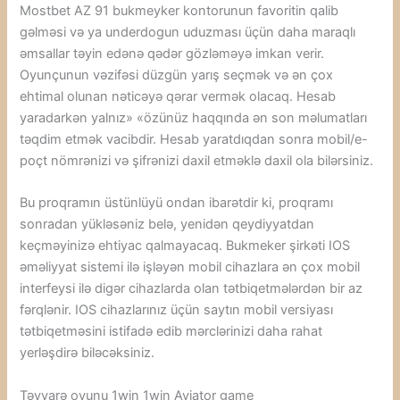
Mostbet AZ 91 bukmeyker kontorunun favoritin qalib
gəlməsi və ya underdogun uduzması üçün daha maraqlı
əmsallar təyin edənə qədər gözləməyə imkan verir.
Oyunçunun vəzifəsi düzgün yarış seçmək və ən çox
ehtimal olunan nəticəyə qərar vermək olacaq. Hesab
yaradarkən yalnız» «özünüz haqqında ən son məlumatları
təqdim etmək vacibdir. Hesab yaratdıqdan sonra mobil/e-
poçt nömrənizi və şifrənizi daxil etməklə daxil ola bilərsiniz.
Bu proqramın üstünlüyü ondan ibarətdir ki, proqramı
sonradan yükləsəniz belə, yenidən qeydiyyatdan
keçməyinizə ehtiyac qalmayacaq. Bukmeker şirkəti IOS
əməliyyat sistemi ilə işləyən mobil cihazlara ən çox mobil
interfeysi ilə digər cihazlarda olan tətbiqetmələrdən bir az
fərqlənir. IOS cihazlarınız üçün saytın mobil versiyası
tətbiqetməsini istifadə edib mərclərinizi daha rahat
yerləşdirə biləcəksiniz.
Təyyarə oyunu 1win 1win Aviator game