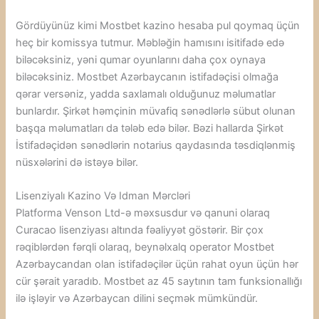
Gördüyünüz kimi Mostbet kazino hesaba pul qoymaq üçün
heç bir komissya tutmur. Məbləğin hamısını isitifadə edə
biləcəksiniz, yəni qumar oyunlarını daha çox oynaya
biləcəksiniz. Mostbet Azərbaycanın istifadəçisi olmağa
qərar versəniz, yadda saxlamalı olduğunuz məlumatlar
bunlardır. Şirkət həmçinin müvafiq sənədlərlə sübut olunan
başqa məlumatları da tələb edə bilər. Bəzi hallarda Şirkət
İstifadəçidən sənədlərin notarius qaydasında təsdiqlənmiş
nüsxələrini də istəyə bilər.
Lisenziyalı Kazino Və Idman Mərcləri
Platforma Venson Ltd-ə məxsusdur və qanuni olaraq
Curacao lisenziyası altında fəaliyyət göstərir. Bir çox
rəqiblərdən fərqli olaraq, beynəlxalq operator Mostbet
Azərbaycandan olan istifadəçilər üçün rahat oyun üçün hər
cür şərait yaradıb. Mostbet az 45 saytının tam funksionallığı
ilə işləyir və Azərbaycan dilini seçmək mümkündür.