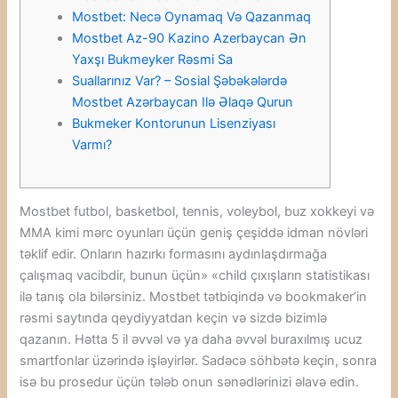
Mostbet: Necə Oynamaq Və Qazanmaq
Mostbet Az-90 Kazino Azerbaycan Ən
Yaxşı Bukmeyker Rəsmi Sa
Suallarınız Var? – Sosial Şəbəkələrdə
Mostbet Azərbaycan Ilə Əlaqə Qurun
Bukmeker Kontorunun Lisenziyası
Varmı?
Mostbet futbol, basketbol, tennis, voleybol, buz xokkeyi və
MMA kimi mərc oyunları üçün geniş çeşiddə idman növləri
təklif edir. Onların hazırkı formasını aydınlaşdırmağa
çalışmaq vacibdir, bunun üçün» «child çıxışların statistikası
ilə tanış ola bilərsiniz. Mostbet tətbiqində və bookmaker’in
rəsmi saytında qeydiyyatdan keçin və sizdə bizimlə
qazanın. Hətta 5 il əvvəl və ya daha əvvəl buraxılmış ucuz
smartfonlar üzərində işləyirlər. Sadəcə söhbətə keçin, sonra
isə bu prosedur üçün tələb onun sənədlərinizi əlavə edin.