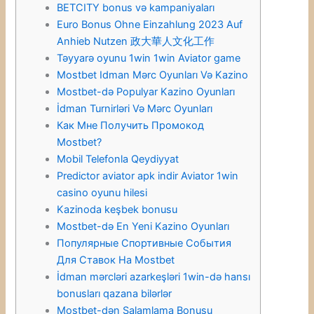
BETCITY bonus və kampaniyaları
Euro Bonus Ohne Einzahlung 2023 Auf
Anhieb Nutzen 政大華人文化工作
Təyyarə oyunu 1win 1win Aviator game
Mostbet Idman Mərc Oyunları Və Kazino
Mostbet-də Populyar Kazino Oyunları
İdman Turnirləri Və Mərc Oyunları
Как Мне Получить Промокод
Mostbet?
Mobil Telefonla Qeydiyyat
Predictor aviator apk indir Aviator 1win
casino oyunu hilesi
Kazinoda keşbek bonusu
Mostbet-də En Yeni Kazino Oyunları
Популярные Спортивные События
Для Ставок На Mostbet
İdman mərcləri azarkeşləri 1win-də hansı
bonusları qazana bilərlər
Mostbet-dən Salamlama Bonusu