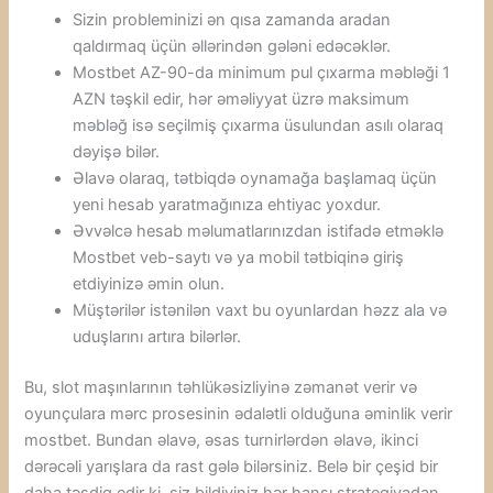
Sizin probleminizi ən qısa zamanda aradan
qaldırmaq üçün əllərindən gələni edəcəklər.
Mostbet AZ-90-da minimum pul çıxarma məbləği 1
AZN təşkil edir, hər əməliyyat üzrə maksimum
məbləğ isə seçilmiş çıxarma üsulundan asılı olaraq
dəyişə bilər.
Əlavə olaraq, tətbiqdə oynamağa başlamaq üçün
yeni hesab yaratmağınıza ehtiyac yoxdur.
Əvvəlcə hesab məlumatlarınızdan istifadə etməklə
Mostbet veb-saytı və ya mobil tətbiqinə giriş
etdiyinizə əmin olun.
Müştərilər istənilən vaxt bu oyunlardan həzz ala və
uduşlarını artıra bilərlər.
Bu, slot maşınlarının təhlükəsizliyinə zəmanət verir və
oyunçulara mərc prosesinin ədalətli olduğuna əminlik verir
mostbet. Bundan əlavə, əsas turnirlərdən əlavə, ikinci
dərəcəli yarışlara da rast gələ bilərsiniz. Belə bir çeşid bir