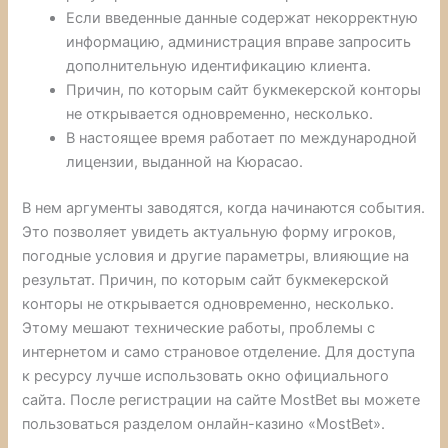
Если введенные данные содержат некорректную
информацию, администрация вправе запросить
дополнительную идентификацию клиента.
Причин, по которым сайт букмекерской конторы
не открывается одновременно, несколько.
В настоящее время работает по международной
лицензии, выданной на Кюрасао.
В нем аргументы заводятся, когда начинаются события.
Это позволяет увидеть актуальную форму игроков,
погодные условия и другие параметры, влияющие на
результат. Причин, по которым сайт букмекерской
конторы не открывается одновременно, несколько.
Этому мешают технические работы, проблемы с
интернетом и само страновое отделение. Для доступа
к ресурсу лучше использовать окно официального
сайта. После регистрации на сайте MostBet вы можете
пользоваться разделом онлайн-казино «MostBet».