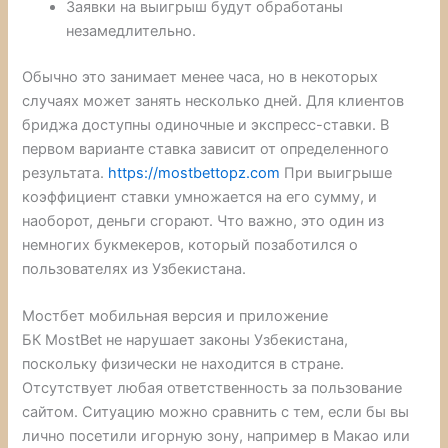
Заявки на выигрыш будут обработаны
незамедлительно.
Обычно это занимает менее часа, но в некоторых
случаях может занять несколько дней. Для клиентов
бриджа доступны одиночные и экспресс-ставки. В
первом варианте ставка зависит от определенного
результата.
https://mostbettopz.com
При выигрыше
коэффициент ставки умножается на его сумму, и
наоборот, деньги сгорают. Что важно, это один из
немногих букмекеров, который позаботился о
пользователях из Узбекистана.
Мостбет мобильная версия и приложение
БК MostBet не нарушает законы Узбекистана,
поскольку физически не находится в стране.
Отсутствует любая ответственность за пользование
сайтом. Ситуацию можно сравнить с тем, если бы вы
лично посетили игорную зону, например в Макао или