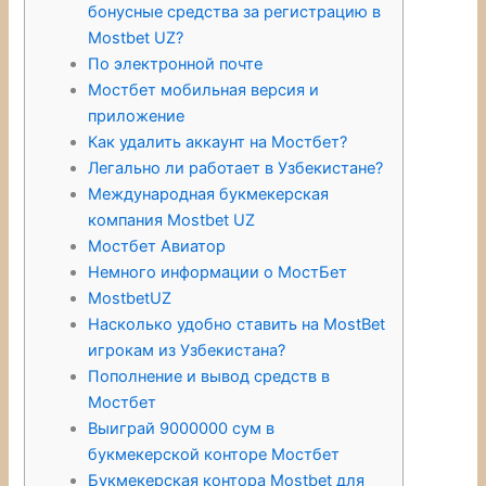
бонусные средства за регистрацию в
Mostbet UZ?
По электронной почте
Мостбет мобильная версия и
приложение
Как удалить аккаунт на Мостбет?
Легально ли работает в Узбекистане?
Международная букмекерская
компания Mostbet UZ
Мостбет Авиатор
Немного информации о МостБет
MostbetUZ
Насколько удобно ставить на MostBet
игрокам из Узбекистана?
Пополнение и вывод средств в
Мостбет
Выиграй 9000000 сум в
букмекерской конторе Мостбет
Букмекерская контора Mostbet для