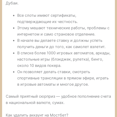
Дубаи.
Все слоты имеют сертификаты,
подтверждающие их честность.
Этому мешают технические работы, проблемы с
интернетом и само страновое отделение.
В начале вы делаете ставку и должны успеть
получить деньги до того, как самолет взлетит.
В списке более 1000 игровых автоматов, аркады,
настольные игры (блэкджек, рулетка), бинго,
около 10 видов покера.
Он позволяет делать ставки, смотреть
спортивные трансляции в прямом эфире, играть
в игровые автоматы и многое другое.
Самый приятный сюрприз — удобное пополнение счета
в национальной валюте, сумах.
Как удалить аккаунт на Мостбет?