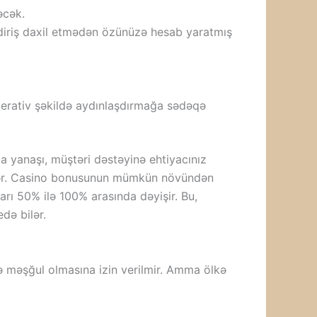
əcək.
ildiriş daxil etmədən özünüzə hesab yaratmış
perativ şəkildə aydınlaşdırmağa sədəqə
a yanaşı, müştəri dəstəyinə ehtiyacınız
bilər. Casino bonusunun mümkün növündən
arı 50% ilə 100% arasında dəyişir. Bu,
də bilər.
 ilə məşğul olmasına izin verilmir. Amma ölkə