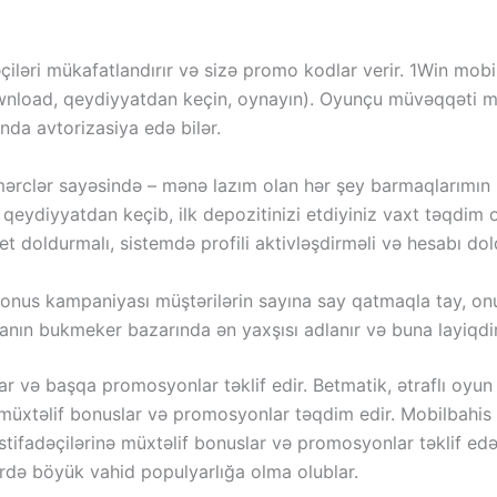
çiləri mükafatlandırır və sizə promo kodlar verir. 1Win mob
ownload, qeydiyyatdan keçin, oynayın). Oyunçu müvəqqəti m
nda avtorizasiya edə bilər.
ərclər sayəsində – mənə lazım olan hər şey barmaqlarımın 
eydiyyatdan keçib, ilk depozitinizi etdiyiniz vaxt təqdim o
t doldurmalı, sistemdə profili aktivləşdirməli və hesabı dol
nus kampaniyası müştərilərin sayına say qatmaqla tay, onun 
ın bukmeker bazarında ən yaxşısı adlanır və buna layiqdir
ar və başqa promosyonlar təklif edir. Betmatik, ətraflı oyun
ə müxtəlif bonuslar və promosyonlar təqdim edir. Mobilbahis 
stifadəçilərinə müxtəlif bonuslar və promosyonlar təklif edə
ərdə böyük vahid populyarlığa olma olublar.