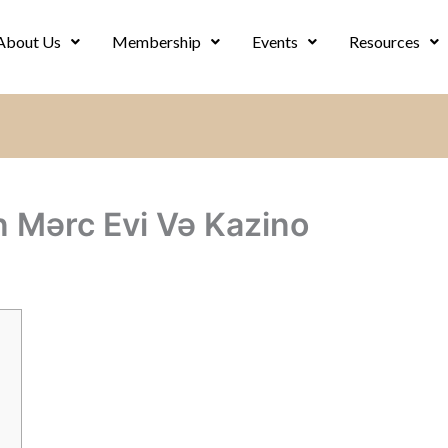
About Us
Membership
Events
Resources
 Mərc Evi Və Kazino