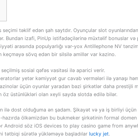
seçimi təklif edən şah saytdır. Oyunçular slot oyunlarından
ər. Bundan izafi, PinUp istifadəçilərinə müxtəlif bonuslar v
yəti arasında populyarlığı var-yox Antillephone NV tənzimləy
 keçməyə sövq edən bir silsilə amillər var kazino.
çilmiş sosial qəfəs vasitəsi ilə aparici verir.
eratorlar yetər kəmiyyət gur cavab vermələri ilə yanaşı həm 
kazinolar üçün oyunlar yaradan bəzi şirkətlər daha prestijli 
öz üstünlükləri olan xeyli sayda slotda edilə bilər.
in ilə dost olduğuma ən şadam. Şikayət və ya iş birliyi üçün
Hal-hazırda ölkəmizdən bu bukmeker şirkətinin formal dome
or Android söz iOS devices to play casino game from anywh
mi tətbiqi sürətlə yükləməyə başladılar
lucky jet
.