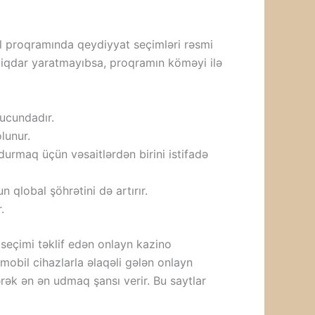
il proqramında qeydiyyat seçimləri rəsmi
iqdar yaratmayıbsa, proqramın köməyi ilə
ucundadır.
lunur.
durmaq üçün vəsaitlərdən birini istifadə
qlobal şöhrətini də artırır.
.
 seçimi təklif edən onlayn kazino
mobil cihazlarla əlaqəli gələn onlayn
rək ən ən udmaq şansı verir. Bu saytlar