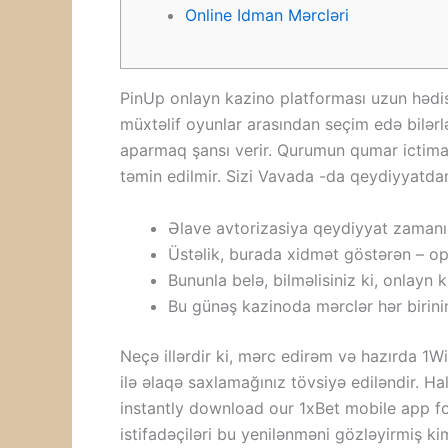
Online Idman Mərcləri
PinUp onlayn kazino platforması uzun hədis 
müxtəlif oyunlar arasından seçim edə bilərl
aparmaq şansı verir. Qurumun qumar ictimaiy
təmin edilmir. Sizi Vavada -da qeydiyyatdan
Əlave avtorizasiya qeydiyyat zamanı se
Üstəlik, burada xidmət göstərən – op
Bununla belə, bilməlisiniz ki, onlayn 
Bu günəş kazinoda mərclər hər birinin 
Neçə illərdir ki, mərc edirəm və hazırda 1W
ilə əlaqə saxlamağınız tövsiyə ediləndir. 
instantly download our 1xBet mobile app f
istifadəçiləri bu yenilənməni gözləyirmiş ki